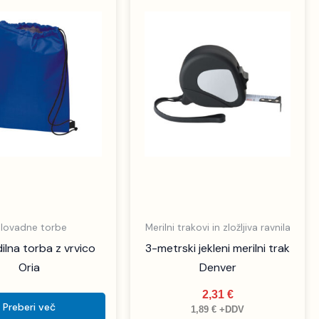
elovadne torbe
Merilni trakovi in zložljiva ravnila
dilna torba z vrvico
3-metrski jekleni merilni trak
Oria
Denver
2,31
€
Preberi več
1,89
€
+DDV