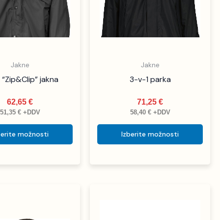
na
na
strani
stran
izdelka
izdel
Jakne
Jakne
 “Zip&Clip” jakna
3-v-1 parka
62,65
€
71,25
€
51,35
€
+DDV
58,40
€
+DDV
berite možnosti
Izberite možnosti
Ta
izdel
ima