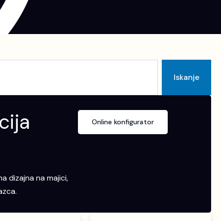
Iskanje
cija
Online konfigurator
a dizajna na majici,
azca.