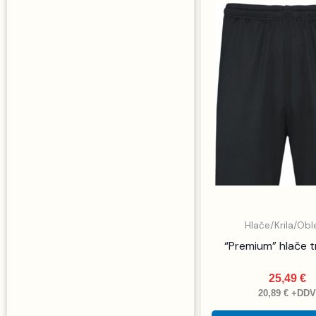
Hlače/Krila/Obl
“Premium” hlače t
25,49
€
20,89
€
+DD