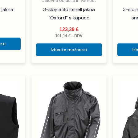
Delovna oblačila in varnost
l jakna
3-slojna Softshell jakna
3-slojn
“Oxford” s kapuco
sne
123,39
€
V
101,14
€
+DDV
sti
Izberite možnosti
Iz
Ta
Ta
izdelek
izdelek
ima
ima
več
več
različic.
različic.
Možnosti
Možnosti
lahko
lahko
izberete
izberete