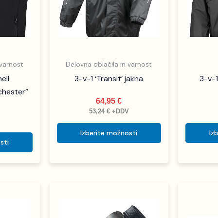
na
na
strani
strani
izdelka
izdelka
 varnost
Delovna oblačila in varnost
ell
3-v-1 ‘Transit’ jakna
3-v-1
chester”
64,95
€
53,24
€
+DDV
V
Izberite možnosti
Iz
sti