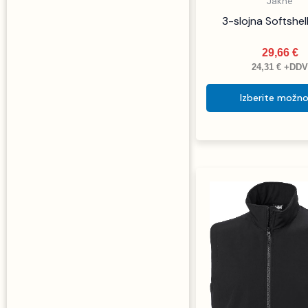
Jakne
3-slojna Softshel
29,66
€
24,31
€
+DD
Izberite možno