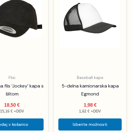
več
različ
Možn
lahk
izbe
na
stran
izdel
Flisi
Baseball kape
 flis ‘Jockey’ kapa s
5-delna kamionarska kapa
šiltom
Egmond
18,50
€
1,98
€
15,16
€
+DDV
1,62
€
+DDV
daj v košarico
Izberite možnosti