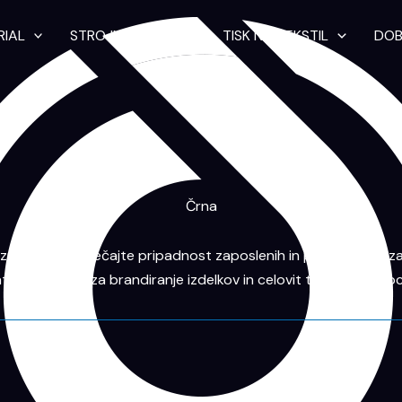
RIAL
STROJNO VEZENJE
TISK NA TEKSTIL
DOB
Črna
znavnost, povečajte pripadnost zaposlenih in pustite nepozab
ateški partner za brandiranje izdelkov in celovit tisk na promocij