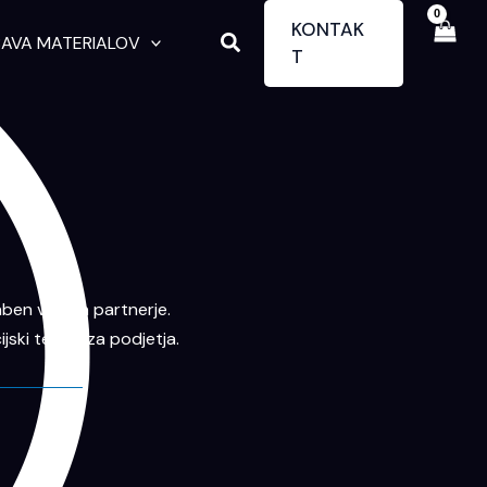
KONTAK
Search
AVA MATERIALOV
T
en vtis na partnerje.
ski tekstil za podjetja.