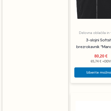
Delovna oblačila in
3-slojni Softsh
brezrokavnik “Man
80,20
€
65,74
€
+DD
Izberite možno