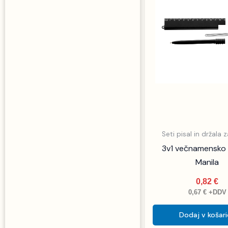
Seti pisal in držala 
3v1 večnamensko 
Manila
0,82
€
0,67
€
+DDV
Dodaj v košar