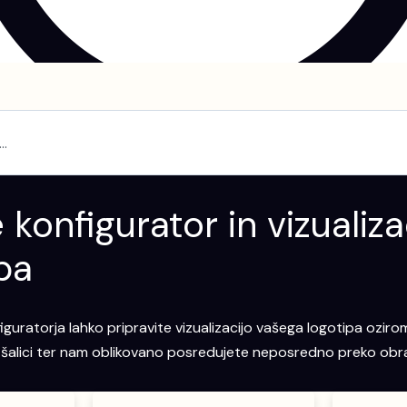
 konfigurator in vizualiza
pa
guratorja lahko pripravite vizualizacijo vašega logotipa ozirom
li šalici ter nam oblikovano posredujete neposredno preko obr
Ta