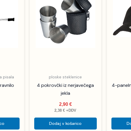
za pisala
ploske steklenice
ravnilo
4 pokrovčki iz nerjavečega
4-panelna
jekla
2,90
€
2,38
€
+DDV
ico
Dodaj v košarico
Do