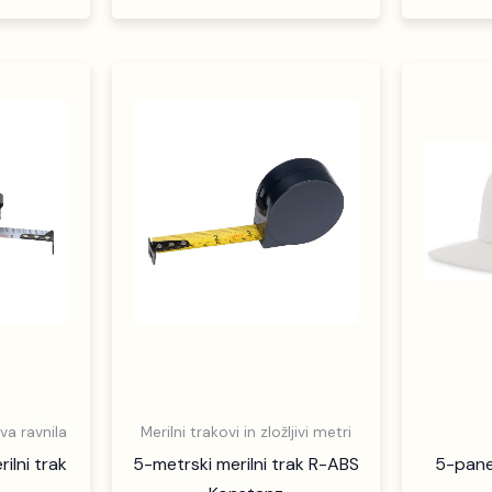
iva ravnila
Merilni trakovi in zložljivi metri
ilni trak
5-metrski merilni trak R-ABS
5-panel