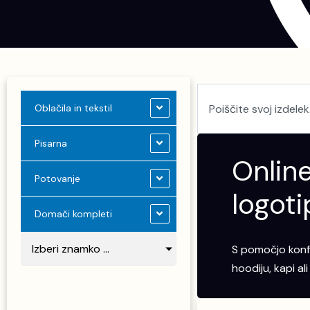
Search
Oblačila in tekstil
Pisarna
Online
Potovanje
logoti
Domači kompleti
Izberi znamko ...
S pomočjo konfi
hoodiju, kapi a