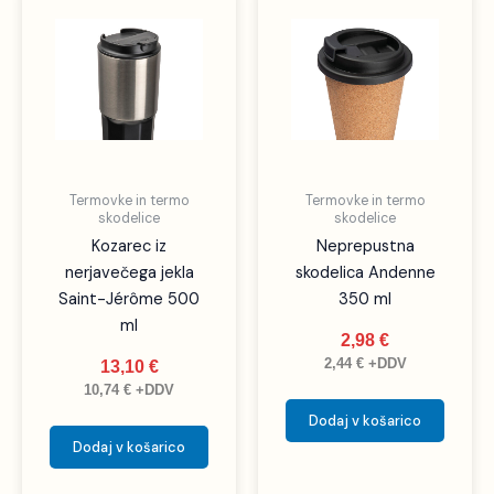
Termovke in termo
Termovke in termo
skodelice
skodelice
Kozarec iz
Neprepustna
nerjavečega jekla
skodelica Andenne
Saint-Jérôme 500
350 ml
ml
2,98
€
2,44
€
+DDV
13,10
€
10,74
€
+DDV
Dodaj v košarico
Dodaj v košarico