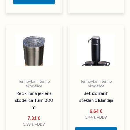
Termovke in termo
Termovke in termo
skodelice
skodelice
Reciklirana jeklena
Set izoliranih
skodelica Turin 300
steklenic Islandija
ml
6,64
€
5,44
€
+DDV
7,31
€
5,99
€
+DDV