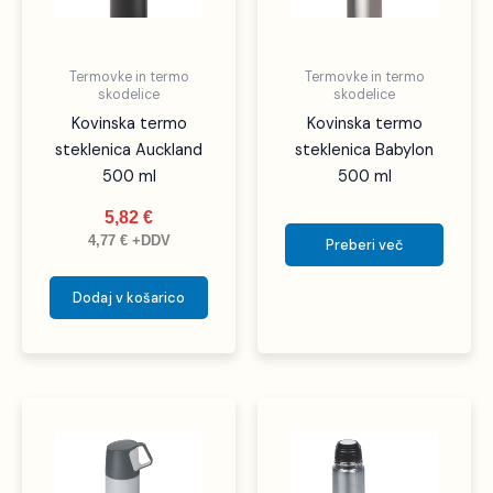
Termovke in termo
Termovke in termo
skodelice
skodelice
Kovinska termo
Kovinska termo
steklenica Auckland
steklenica Babylon
500 ml
500 ml
5,82
€
4,77
€
+DDV
Preberi več
Dodaj v košarico