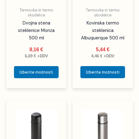
izberete
izbere
Termovke in termo
Termovke in termo
na
na
skodelice
skodelice
strani
strani
Dvojna stena
Kovinska termo
izdelka
izdelka
steklenice Monza
steklenica
500 ml
Albuquerque 500 ml
8,16
€
5,44
€
6,69
€
+DDV
4,46
€
+DDV
Izberite možnosti
Izberite možnosti