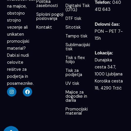
Politika
040
Telefon:
zasebnosti
Digitalni Tisk
na majice,
412 643
(DTG)
obstojno
Splošni pogoji
poslovanja
DTF tisk
strojno
Delovni čas:
Kontakt
Sitotisk
vezenje ali
PON – PET 7-
unikaten
Tampo tisk
15h
promocijski
Sublimacijski
material?
tisk
Lokacija:
Dabi.si nudi
Tisk s flex
Dunajska
folijo
celovite
cesta 347,
rešitve za
Tisk za
1000 Ljubljana
podjetja
podjetja in
Koroška cesta
UV tisk
posameznike.
18, 4290 Tržič
I
F
Majice za
n
a
dogodke in
s
c
darila
t
e
a
b
Promocijski
g
o
material
r
o
a
k
m