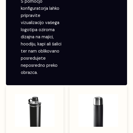
S pomočjo
konfiguratorja lahko
pripravite
vizualizacijo vašega
logotipa oziroma
dizajna na majici,
hoodiju, kapi ali šalici
ter nam oblikovano
posredujete
neposredno preko
obrazca.
Ta
Ta
izdelek
izdele
ima
ima
več
več
različic.
različic
Možnosti
Možno
lahko
lahko