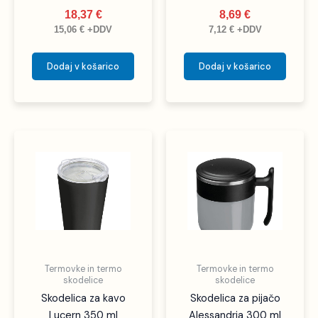
18,37
€
8,69
€
15,06
€
+DDV
7,12
€
+DDV
Dodaj v košarico
Dodaj v košarico
Ta
izdelek
ima
več
različic.
Možnosti
lahko
izberete
Termovke in termo
Termovke in termo
na
skodelice
skodelice
strani
Skodelica za kavo
Skodelica za pijačo
izdelka
Lucern 350 ml
Alessandria 300 ml