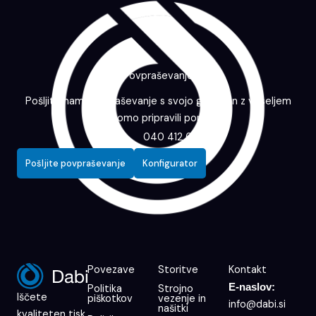
Povpraševanje
Pošljite nam povpraševanje s svojo grafiko in z veseljem
vam bomo pripravili ponudbo.
040 412 643
Pošljite povpraševanje
Konfigurator
Povezave
Storitve
Kontakt
E-naslov:
Politika
Strojno
Iščete
piškotkov
vezenje in
info@dabi.si
našitki
kvaliteten tisk