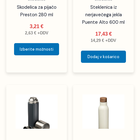
strani
Skodelica za pijačo
Steklenica iz
izdelka
Preston 280 ml
nerjavečega jekla
Puente Alto 600 ml
3,21
€
2,63
€
+DDV
17,43
€
14,29
€
+DDV
Izberite možnosti
Dodaj v košarico