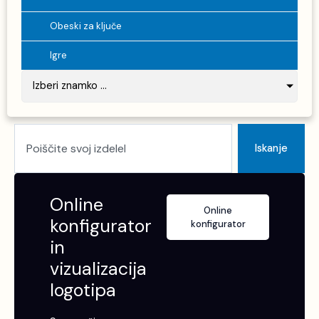
Obeski za ključe
Igre
Izberi znamko ...
Search
Iskanje
Online
Online
konfigurator
konfigurator
in
vizualizacija
logotipa