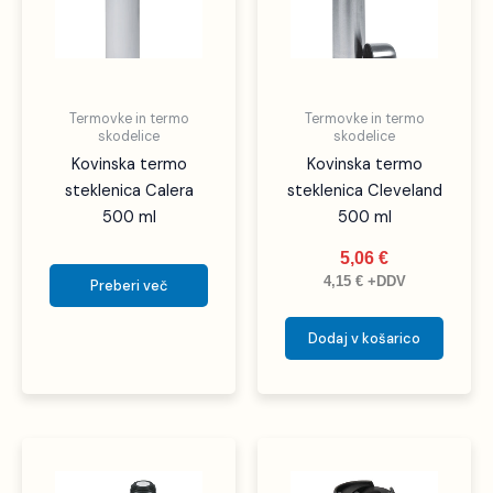
Termovke in termo
Termovke in termo
skodelice
skodelice
Kovinska termo
Kovinska termo
steklenica Calera
steklenica Cleveland
500 ml
500 ml
5,06
€
4,15
€
+DDV
Preberi več
Dodaj v košarico