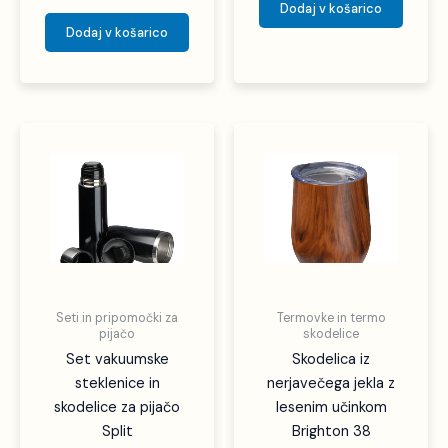
Dodaj v košarico
Dodaj v košarico
Seti in pripomočki za
Termovke in termo
pijačo
skodelice
Set vakuumske
Skodelica iz
steklenice in
nerjavečega jekla z
skodelice za pijačo
lesenim učinkom
Split
Brighton 38