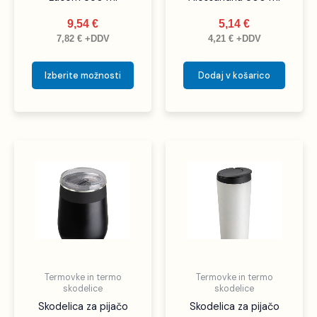
9,54
€
5,14
€
7,82
€
+DDV
4,21
€
+DDV
Izberite možnosti
Dodaj v košarico
Termovke in termo
Termovke in termo
skodelice
skodelice
Skodelica za pijačo
Skodelica za pijačo