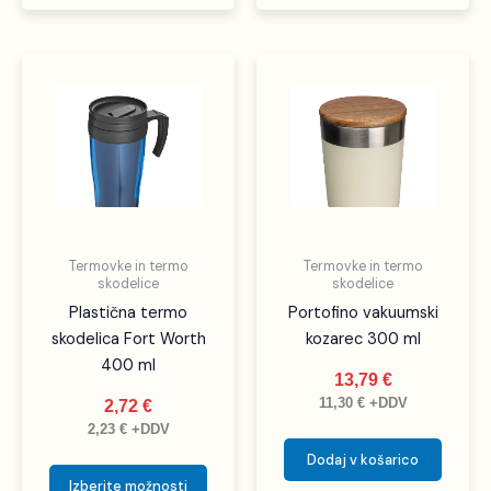
Ta
izdelek
ima
več
različic.
Možnosti
lahko
izberete
Termovke in termo
Termovke in termo
na
skodelice
skodelice
strani
Plastična termo
Portofino vakuumski
izdelka
skodelica Fort Worth
kozarec 300 ml
400 ml
13,79
€
11,30
€
+DDV
2,72
€
2,23
€
+DDV
Dodaj v košarico
Izberite možnosti