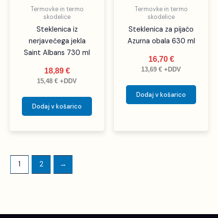
Termovke in termo
Termovke in termo
skodelice
skodelice
Steklenica iz
Steklenica za pijačo
nerjavečega jekla
Azurna obala 630 ml
Saint Albans 730 ml
16,70
€
13,69
€
+DDV
18,89
€
15,48
€
+DDV
Dodaj v košarico
Dodaj v košarico
1
2
→