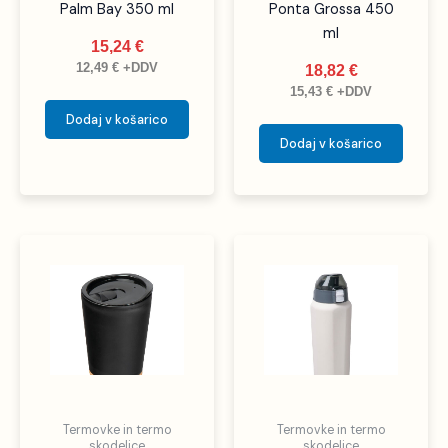
Palm Bay 350 ml
Ponta Grossa 450
ml
15,24
€
12,49
€
+DDV
18,82
€
15,43
€
+DDV
Dodaj v košarico
Dodaj v košarico
Ta
izdelek
ima
več
različic.
Možnosti
lahko
izberete
Termovke in termo
Termovke in termo
na
skodelice
skodelice