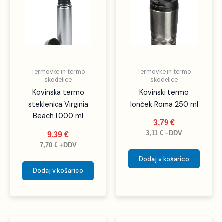
Termovke in termo
Termovke in termo
skodelice
skodelice
Kovinska termo
Kovinski termo
steklenica Virginia
lonček Roma 250 ml
Beach 1.000 ml
3,79
€
3,11
€
+DDV
9,39
€
7,70
€
+DDV
Dodaj v košarico
Dodaj v košarico