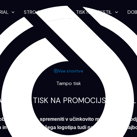
RIAL
STROJNO VEZENJE
TISK NA TEKSTIL
DOB
Vse storitve
Tampo tisk
ATANČEN TISK NA PROMOCIJSKE IZDEL
obesek za ključe, spremeniti v učinkovito marketinško orodj
in obstojen tisk vašega logotipa tudi na najmanjše in najbo