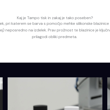
Kaj je Tampo tisk in zakaj je tako poseben?
k, pri katerem se barva s pomočjo mehke silikonske blazinic
šej) neposredno na izdelek. Prav prožnost te blazinice je ključ
prilagodi obliki predmeta.