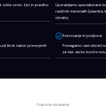
odtis oster, čist in pravilno
Uporabljamo specializirane ba
različnih materialih (plastika,
obrabo.
Svetovanje in podpora
tudi širok nabor preverjenih
Pomagamo vam izbrati najp
za tisk, da bo končni rez
Pogosta vprašanja