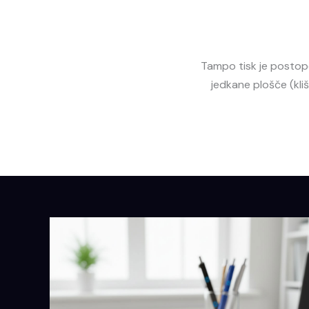
Tampo tisk je postope
jedkane plošče (kli