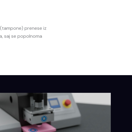
e (tampone) prenese iz
na, saj se popolnoma