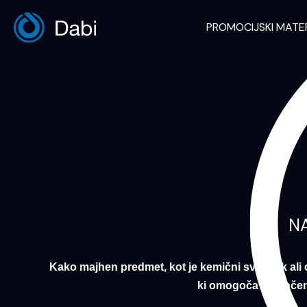
Skip
to
PROMOCIJSKI MATE
content
N
Kako majhen predmet, kot je kemični svinčnik ali 
ki omogoča natančen 