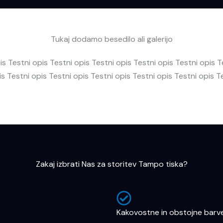
Tukaj dodamo besedilo ali galerijo
is Testni opis Testni opis Testni opis Testni opis Testni opis T
is Testni opis Testni opis Testni opis Testni opis Testni opis T
Zakaj izbrati Nas za storitev Tampo tiska?
Kakovostne in obstojne barv