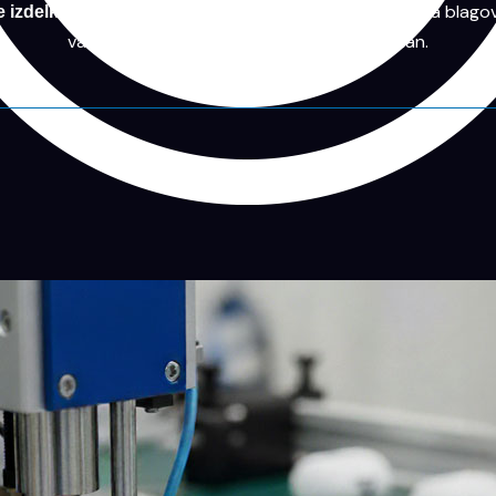
. S tehniko tampo tiska poskrbimo, da bo vaša blago
e izdelke
vaše stranke in partnerji uporabljali vsak dan.