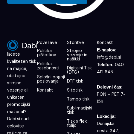
Povezave
Storitve
Kontakt
E-naslov:
Politika
Strojno
Iščete
piškotkov
vezenje in
info@dabi.si
našitki
kvaliteten tisk
Politika
040
Telefon:
zasebnosti
Digitalni Tisk
na majice,
412 643
(DTG)
obstojno
Splošni pogoji
poslovanja
DTF tisk
strojno
Delovni čas:
Kontakt
Sitotisk
vezenje ali
PON – PET 7-
unikaten
Tampo tisk
15h
promocijski
Sublimacijski
material?
tisk
Lokacija:
Dabi.si nudi
Tisk s flex
Dunajska
folijo
celovite
cesta 347,
rešitve za