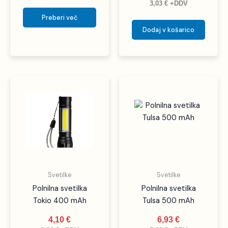
3,03
€
+DDV
Preberi več
Dodaj v košarico
Svetilke
Svetilke
Polnilna svetilka
Polnilna svetilka
Tokio 400 mAh
Tulsa 500 mAh
4,10
€
6,93
€