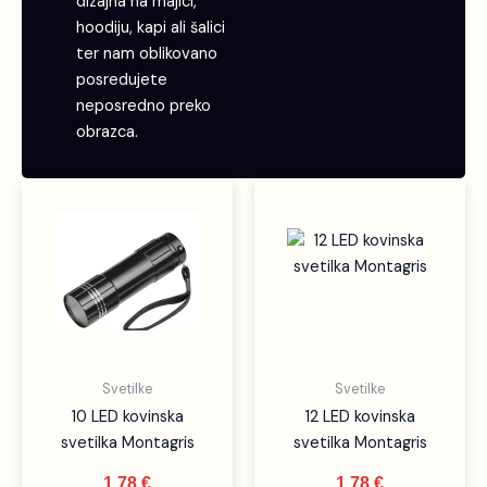
dizajna na majici,
hoodiju, kapi ali šalici
ter nam oblikovano
posredujete
neposredno preko
obrazca.
Svetilke
Svetilke
10 LED kovinska
12 LED kovinska
svetilka Montagris
svetilka Montagris
1,78
€
1,78
€