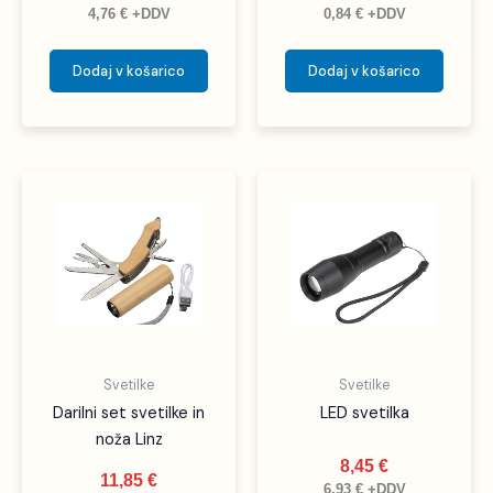
4,76
€
+DDV
0,84
€
+DDV
Dodaj v košarico
Dodaj v košarico
Svetilke
Svetilke
Darilni set svetilke in
LED svetilka
noža Linz
8,45
€
11,85
€
6,93
€
+DDV