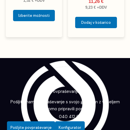
1,52
€
+DDV
11,26
€
9,23
€
+DDV
Izberite možnosti
Dodaj v košarico
Povpraševanje
Pošljite nam povpraševanje s svojo grafiko in z veseljem
vam bomo pripravili ponudbo.
040 412 643
Pošljite povpraševanje
Konfigurator