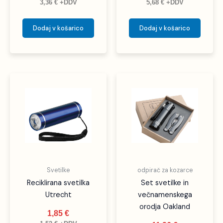
3,36
€
+DDV
5,68
€
+DDV
Dodaj v košarico
Dodaj v košarico
Ta
izdelek
ima
več
različic.
Možnosti
lahko
izberete
Svetilke
odpirač za kozarce
na
Reciklirana svetilka
Set svetilke in
strani
Utrecht
večnamenskega
izdelka
orodja Oakland
1,85
€