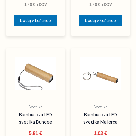
1,46
€
+DDV
1,46
€
+DDV
Dodaj v košarico
Dodaj v košarico
Svetilke
Svetilke
Bambusova LED
Bambusova LED
svetilka Dundee
svetilka Mallorca
5,81
€
1,02
€