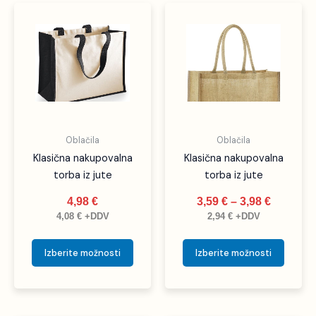
Cenovni
Ta
Ta
razpon:
izdelek
izdele
od
ima
ima
3,59 €
več
več
do
različic.
različic
3,98 €
Možnosti
Možno
lahko
lahko
izberete
izbere
Oblačila
Oblačila
na
na
Klasična nakupovalna
Klasična nakupovalna
strani
strani
torba iz jute
torba iz jute
izdelka
izdelka
4,98
€
3,59
€
–
3,98
€
4,08
€
+DDV
2,94
€
+DDV
Izberite možnosti
Izberite možnosti