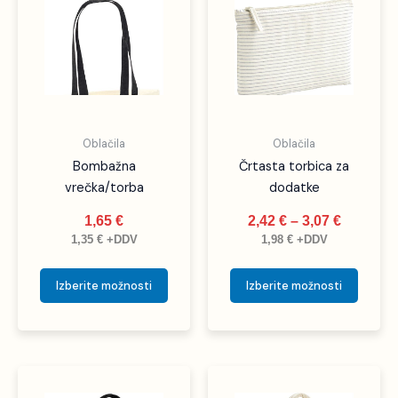
izdelek
izdele
od
ima
ima
2,42 €
več
več
do
različic.
različic
3,07 €
Možnosti
Možno
lahko
lahko
izberete
izbere
Oblačila
Oblačila
na
na
Bombažna
Črtasta torbica za
strani
strani
vrečka/torba
dodatke
izdelka
izdelka
1,65
€
2,42
€
–
3,07
€
1,35
€
+DDV
1,98
€
+DDV
Izberite možnosti
Izberite možnosti
Ta
Ta
izdelek
izdele