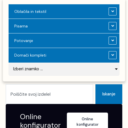
Oblačila in tekstil
Pisarna
Potovanje
Domači kompleti
Izberi znamko ...
Search
Iskanje
Online
Online
konfigurator
konfigurator