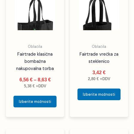
od
ima
ima
6,56 €
več
več
do
različic.
različic
8,63 €
Možnosti
Možno
lahko
lahko
izberete
izbere
Oblačila
Oblačila
na
na
Fairtrade klasična
Fairtrade vrečka za
strani
strani
bombažna
steklenico
izdelka
izdelka
nakupovalna torba
3,42
€
2,80
€
+DDV
6,56
€
–
8,63
€
5,38
€
+DDV
Izberite možnosti
Izberite možnosti
Cenovni
Ta