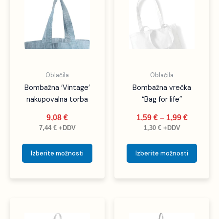
od
ima
ima
1,59 €
več
več
do
različic.
različic
1,99 €
Možnosti
Možno
lahko
lahko
izberete
izbere
Oblačila
Oblačila
na
na
Bombažna ‘Vintage’
Bombažna vrečka
strani
strani
nakupovalna torba
“Bag for life”
izdelka
izdelka
9,08
€
1,59
€
–
1,99
€
7,44
€
+DDV
1,30
€
+DDV
Izberite možnosti
Izberite možnosti
Cenovni
Cenovni
Ta
Ta
razpon:
razpon:
izdelek
izdele