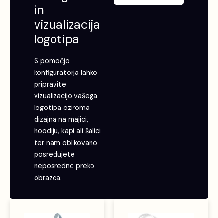
in
vizualizacija
logotipa
S pomočjo
konfiguratorja lahko
pripravite
vizualizacijo vašega
logotipa oziroma
dizajna na majici,
hoodiju, kapi ali šalici
ter nam oblikovano
posredujete
neposredno preko
obrazca.
Cenovni
Ta
Ta
razpon:
izdelek
izdele