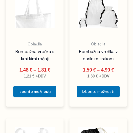
od
od
ima
ima
1,48 €
1,59 €
več
več
do
do
različic.
različic
1,81 €
4,90 €
Možnosti
Možno
lahko
lahko
izberete
izbere
Oblačila
Oblačila
na
na
Bombažna vrečka s
Bombažna vrečka z
strani
strani
kratkimi ročaji
darilnim trakom
izdelka
izdelka
1,48
€
–
1,81
€
1,59
€
–
4,90
€
1,21
€
+DDV
1,30
€
+DDV
Izberite možnosti
Izberite možnosti
Cenovni
Cenovni
Ta
Ta
razpon:
razpon:
izdelek
izdele
od
od