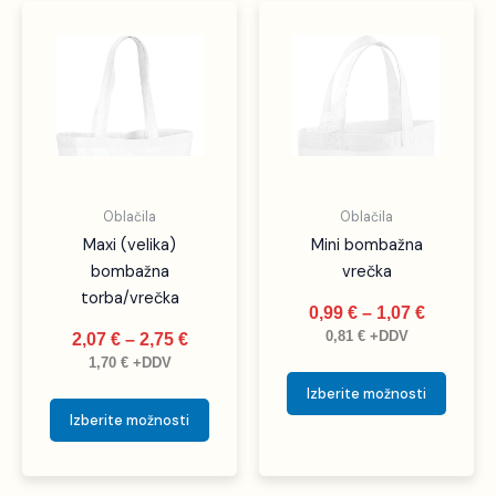
Cenovni
Cenovni
Ta
Ta
razpon:
razpon:
izdelek
izdele
od
od
ima
ima
2,07 €
0,99 €
več
več
do
do
različic.
različic
2,75 €
1,07 €
Možnosti
Možno
lahko
lahko
izberete
izbere
Oblačila
Oblačila
na
na
Maxi (velika)
Mini bombažna
strani
strani
bombažna
vrečka
izdelka
izdelka
torba/vrečka
0,99
€
–
1,07
€
0,81
€
+DDV
2,07
€
–
2,75
€
1,70
€
+DDV
Izberite možnosti
Izberite možnosti