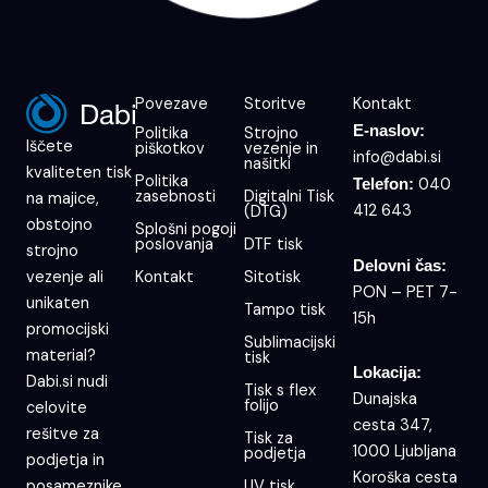
Povezave
Storitve
Kontakt
E-naslov:
Politika
Strojno
Iščete
piškotkov
vezenje in
info@dabi.si
našitki
kvaliteten tisk
Politika
040
Telefon:
zasebnosti
Digitalni Tisk
na majice,
412 643
(DTG)
obstojno
Splošni pogoji
poslovanja
DTF tisk
strojno
Delovni čas:
Kontakt
Sitotisk
vezenje ali
PON – PET 7-
unikaten
Tampo tisk
15h
promocijski
Sublimacijski
material?
tisk
Lokacija:
Dabi.si nudi
Tisk s flex
Dunajska
folijo
celovite
cesta 347,
rešitve za
Tisk za
1000 Ljubljana
podjetja
podjetja in
Koroška cesta
UV tisk
posameznike.