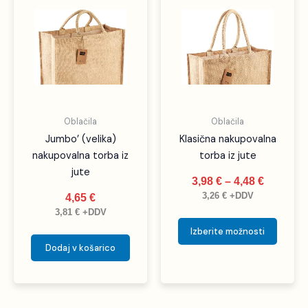
razpon:
izdele
od
ima
3,98 €
več
do
različic
4,48 €
Možno
lahko
izbere
Oblačila
Oblačila
na
Jumbo’ (velika)
Klasična nakupovalna
strani
nakupovalna torba iz
torba iz jute
izdelka
jute
3,98
€
–
4,48
€
3,26
€
+DDV
4,65
€
3,81
€
+DDV
Izberite možnosti
Dodaj v košarico