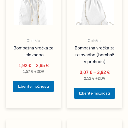
ima
ima
1,92 €
3,07 €
več
več
do
do
različic.
različic
2,65 €
3,92 €
Možnosti
Možno
lahko
lahko
izberete
izbere
Oblačila
Oblačila
na
na
Bombažna vrečka za
Bombažna vrečka za
strani
strani
telovadbo
telovadbo (bombaž
izdelka
izdelka
v prehodu)
1,92
€
–
2,65
€
1,57
€
+DDV
3,07
€
–
3,92
€
2,52
€
+DDV
Izberite možnosti
Izberite možnosti
Cenovni
Cenovni
Ta
Ta
razpon:
razpon: