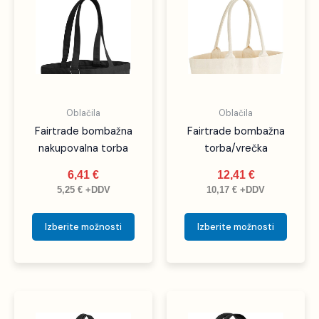
ima
ima
več
več
različic.
različic
Možnosti
Možno
lahko
lahko
izberete
izbere
Oblačila
Oblačila
na
na
Fairtrade bombažna
Fairtrade bombažna
strani
strani
nakupovalna torba
torba/vrečka
izdelka
izdelka
6,41
€
12,41
€
5,25
€
+DDV
10,17
€
+DDV
Izberite možnosti
Izberite možnosti
Cenovni
Ta
Ta
razpon:
izdelek
izdele