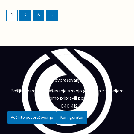
1
2
3
→
Povpraševanje
Pošljite nam povpraševanje s svojo grafiko in z veseljem
vam bomo pripravili ponudbo.
040 412 643
Pošljite povpraševanje
Konfigurator