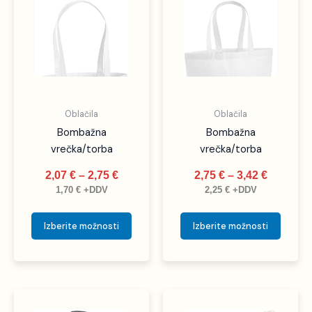
izdelek
izdele
od
od
ima
ima
2,07 €
2,75 €
več
več
do
do
različic.
različic
2,75 €
3,42 €
Možnosti
Možno
lahko
lahko
izberete
izbere
Oblačila
Oblačila
na
na
Bombažna
Bombažna
strani
strani
vrečka/torba
vrečka/torba
izdelka
izdelka
2,07
€
–
2,75
€
2,75
€
–
3,42
€
1,70
€
+DDV
2,25
€
+DDV
Izberite možnosti
Izberite možnosti
Cenovni
Ta
Ta
razpon: