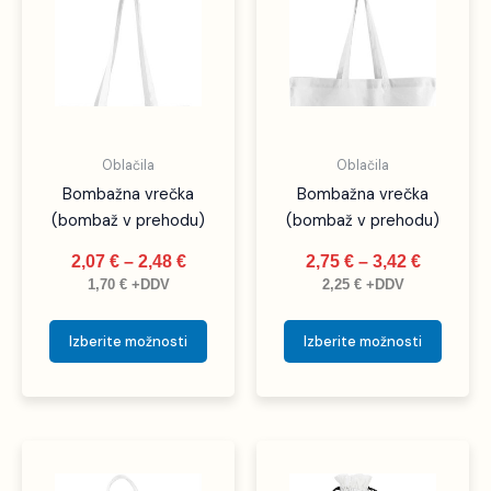
od
od
ima
ima
2,07 €
2,75 €
več
več
do
do
različic.
različic
2,48 €
3,42 €
Možnosti
Možno
lahko
lahko
izberete
izbere
Oblačila
Oblačila
na
na
Bombažna vrečka
Bombažna vrečka
strani
strani
(bombaž v prehodu)
(bombaž v prehodu)
izdelka
izdelka
2,07
€
–
2,48
€
2,75
€
–
3,42
€
1,70
€
+DDV
2,25
€
+DDV
Izberite možnosti
Izberite možnosti
Cenovni
Cenovni
Ta
Ta
razpon:
razpon:
izdelek
izdele