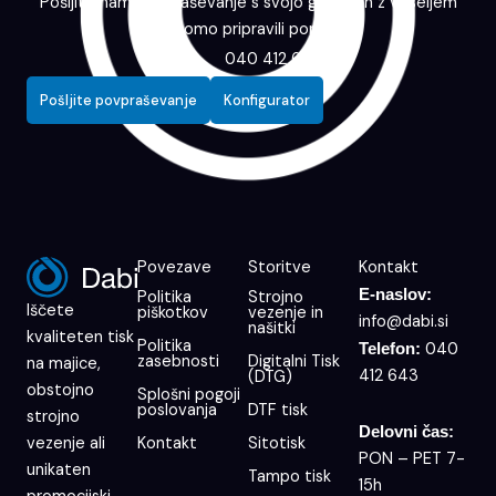
Pošljite nam povpraševanje s svojo grafiko in z veseljem
vam bomo pripravili ponudbo.
040 412 643
Pošljite povpraševanje
Konfigurator
Povezave
Storitve
Kontakt
E-naslov:
Politika
Strojno
Iščete
piškotkov
vezenje in
info@dabi.si
našitki
kvaliteten tisk
Politika
040
Telefon:
zasebnosti
Digitalni Tisk
na majice,
412 643
(DTG)
obstojno
Splošni pogoji
poslovanja
DTF tisk
strojno
Delovni čas:
Kontakt
Sitotisk
vezenje ali
PON – PET 7-
unikaten
Tampo tisk
15h