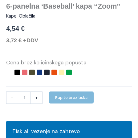
6-panelna ‘Baseball’ kapa “Zoom”
Kape
,
Oblačila
4,54
€
3,72
€
+DDV
Cena brez količinskega popusta
-
+
Kupite brez tiska
Tisk ali vezenje na zahtevo