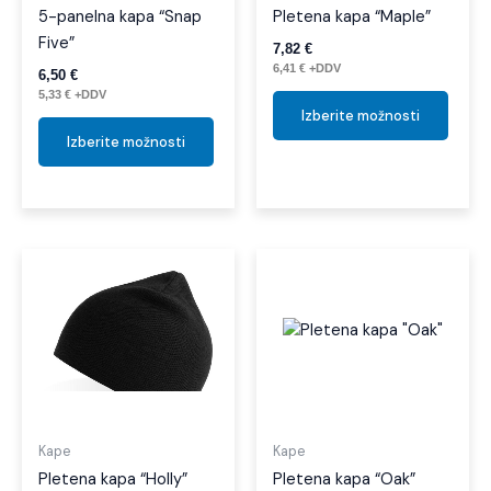
na
na
5-panelna kapa “Snap
Pletena kapa “Maple”
strani
strani
Five”
7,82
€
izdelka
izdelk
6,41
€
+DDV
6,50
€
5,33
€
+DDV
Izberite možnosti
Izberite možnosti
Ta
Ta
izdelek
izdel
ima
ima
več
več
različic.
različi
Možnosti
Možno
lahko
lahko
izberete
izber
Kape
Kape
na
na
Pletena kapa “Holly”
Pletena kapa “Oak”