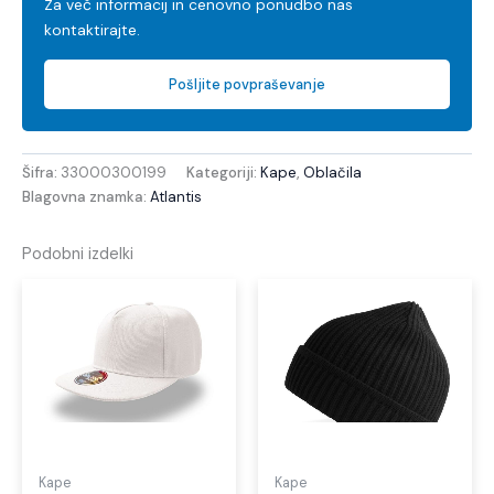
Za več informacij in cenovno ponudbo nas
kontaktirajte.
Pošljite povpraševanje
Šifra:
33000300199
Kategoriji:
Kape
,
Oblačila
Blagovna znamka:
Atlantis
Podobni izdelki
Ta
Ta
izdelek
izdel
ima
ima
več
več
različic.
različi
Možnosti
Možno
lahko
lahko
izberete
izber
Kape
Kape