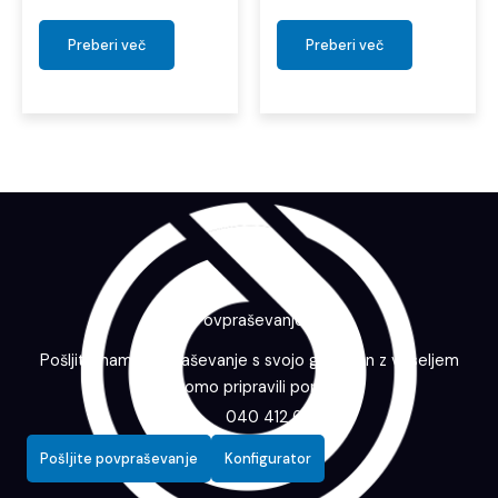
Preberi več
Preberi več
Povpraševanje
Pošljite nam povpraševanje s svojo grafiko in z veseljem
vam bomo pripravili ponudbo.
040 412 643
Pošljite povpraševanje
Konfigurator