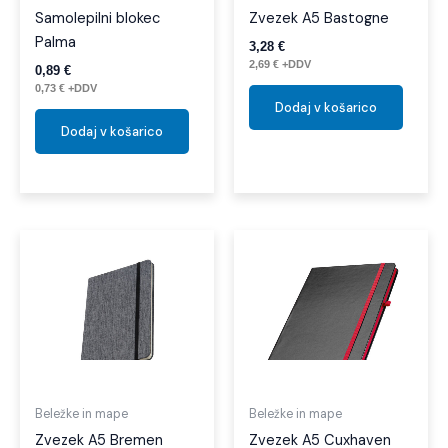
Samolepilni blokec
Zvezek A5 Bastogne
Palma
3,28
€
2,69
€
+DDV
0,89
€
0,73
€
+DDV
Dodaj v košarico
Dodaj v košarico
Beležke in mape
Beležke in mape
Zvezek A5 Bremen
Zvezek A5 Cuxhaven