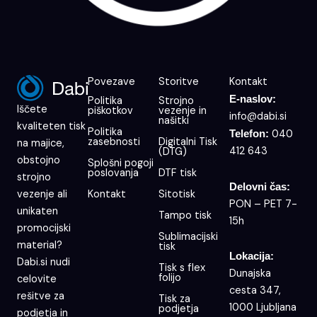
Povezave
Storitve
Kontakt
E-naslov:
Politika
Strojno
Iščete
piškotkov
vezenje in
info@dabi.si
našitki
kvaliteten tisk
Politika
040
Telefon:
zasebnosti
Digitalni Tisk
na majice,
412 643
(DTG)
obstojno
Splošni pogoji
poslovanja
DTF tisk
strojno
Delovni čas:
Kontakt
Sitotisk
vezenje ali
PON – PET 7-
unikaten
Tampo tisk
15h
promocijski
Sublimacijski
material?
tisk
Lokacija:
Dabi.si nudi
Tisk s flex
Dunajska
folijo
celovite
cesta 347,
rešitve za
Tisk za
1000 Ljubljana
podjetja
podjetja in