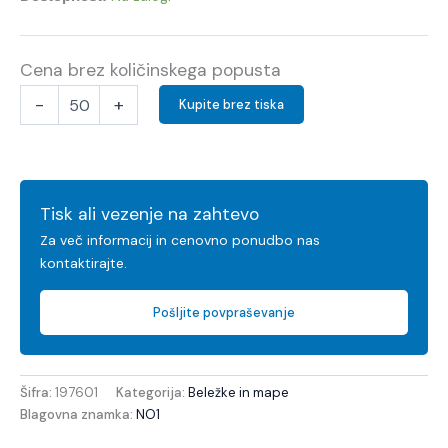
Cena brez količinskega popusta
-
+
Kupite brez tiska
Tisk ali vezenje na zahtevo
Za več informacij in cenovno ponudbo nas
kontaktirajte.
Pošljite povpraševanje
Šifra:
197601
Kategorija:
Beležke in mape
Blagovna znamka:
NO1