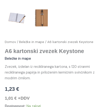
Domov
/
Beležke in mape
/ A6 kartonski zvezek Keystone
A6 kartonski zvezek Keystone
Beležke in mape
Zvezek, izdelan iz recikliranega kartona, s 120 stranmi
recikliranega papirja in priloženim kemičnim svinčnikom z
modrim črnilom.
1,23
€
1,01
€
+DDV
Na zalogi
Dostopnost: