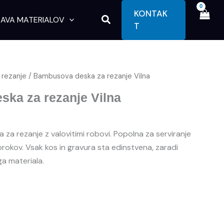
KONTAK
Search
AVA MATERIALOV
T
 rezanje
/ Bambusova deska za rezanje Vilna
ka za rezanje Vilna
za rezanje z valovitimi robovi. Popolna za serviranje
brokov. Vsak kos in gravura sta edinstvena, zaradi
 materiala.