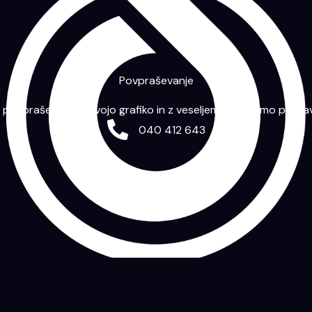
Povpraševanje
m povpraševanje s svojo grafiko in z veseljem vam bomo priprav
040 412 643