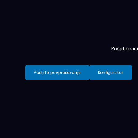
Pošljite na
Pošljite povpraševanje
Konfigurator