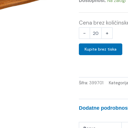
Na zalogi
Dostopnost:
Cena brez količins
-
+
Kupite brez tiska
Šifra:
399701
Kategorij
Dodatne podrobnos