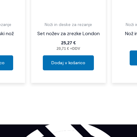
ezanje
Noži in deske za rezanje
Noži 
ki nož
Set nožev za zrezke London
Nož i
25,27
€
20,71
€
+DDV
ico
Dodaj v košarico