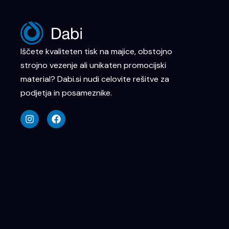
Iščete kvaliteten tisk na majice, obstojno
strojno vezenje ali unikaten promocijski
material? Dabi.si nudi celovite rešitve za
podjetja in posameznike.
I
F
n
a
s
c
t
e
a
b
g
o
r
o
a
k
m