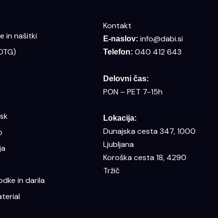
Kontakt
 in našitki
info@dabi.si
E-naslov:
(DTG)
040 412 643
Telefon:
Delovni čas:
PON – PET 7-15h
isk
Lokacija:
Dunajska cesta 347, 1000
o
Ljubljana
ja
Koroška cesta 18, 4290
Tržič
dke in darila
terial