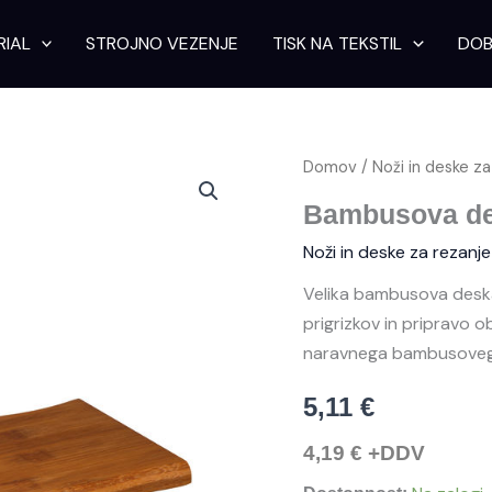
RIAL
STROJNO VEZENJE
TISK NA TEKSTIL
DOB
Bambusova
Domov
/
Noži in deske za
deska
za
Bambusova des
rezanje
Noži in deske za rezanje
Vilna
količina
Velika bambusova deska 
prigrizkov in pripravo o
naravnega bambusovega
5,11
€
4,19
€
+DDV