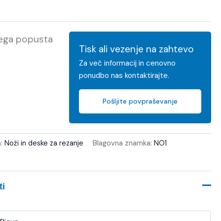
kega popusta
Tisk ali vezenje na zahtevo
Za več informacij in cenovno
ponudbo nas kontaktirajte.
Pošljite povpraševanje
a:
Noži in deske za rezanje
Blagovna znamka:
NO1
ti