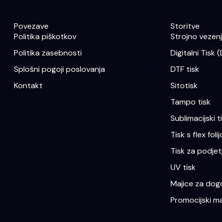
Povezave
Storitve
Politika piškotkov
Strojno vezenje
Politika zasebnosti
Digitalni Tisk 
Splošni pogoji poslovanja
DTF tisk
Kontakt
Sitotisk
Tampo tisk
Sublimacijski t
Tisk s flex folij
Tisk za podjet
UV tisk
Majice za dogo
Promocijski ma