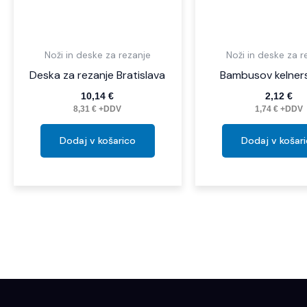
Noži in deske za rezanje
Noži in deske za r
Deska za rezanje Bratislava
Bambusov kelners
10,14
€
2,12
€
8,31
€
+DDV
1,74
€
+DDV
Dodaj v košarico
Dodaj v košar