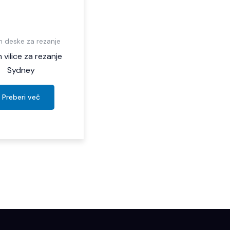
in deske za rezanje
n vilice za rezanje
Sydney
Preberi več