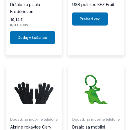
Držalo za pisala
USB polnilec KFZ Fruit
Fredericton
Preberi več
10,14
€
8,31
€
+DDV
Dodaj v košarico
Ta
izdel
ima
več
različi
Možno
lahko
izber
Dodatki za mobilne telefone
Dodatki za mobilne telefone
na
Akrilne rokavice Cary
Držalo za mobilni