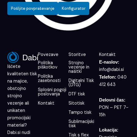
Pošljite povpraševanje
Konfigurator
Povezave
Storitve
Kontakt
E-naslov:
Politika
Strojno
Iščete
piškotkov
vezenje in
info@dabi.si
našitki
kvaliteten tisk
Politika
040
Telefon:
zasebnosti
Digitalni Tisk
na majice,
412 643
(DTG)
obstojno
Splošni pogoji
poslovanja
DTF tisk
strojno
Delovni čas:
Kontakt
Sitotisk
vezenje ali
PON – PET 7-
unikaten
Tampo tisk
15h
promocijski
Sublimacijski
material?
tisk
Lokacija:
Dabi.si nudi
Tisk s flex