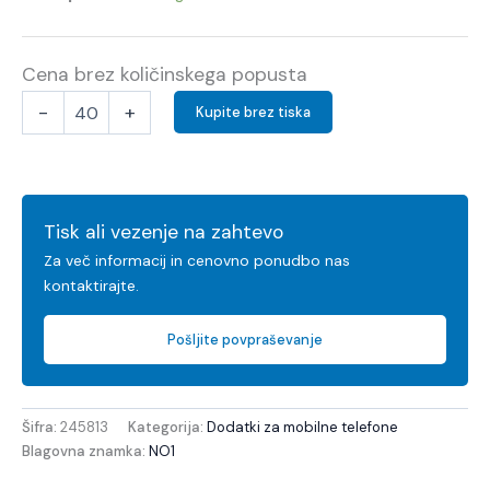
Cena brez količinskega popusta
-
+
Kupite brez tiska
Tisk ali vezenje na zahtevo
Za več informacij in cenovno ponudbo nas
kontaktirajte.
Pošljite povpraševanje
Šifra:
245813
Kategorija:
Dodatki za mobilne telefone
Blagovna znamka:
NO1