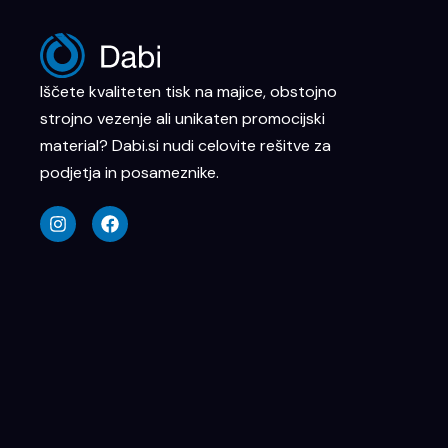
Iščete kvaliteten tisk na majice, obstojno
strojno vezenje ali unikaten promocijski
material? Dabi.si nudi celovite rešitve za
podjetja in posameznike.
I
F
n
a
s
c
t
e
a
b
g
o
r
o
a
k
m