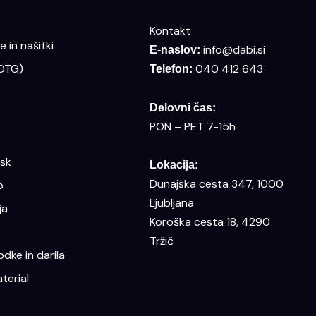
Kontakt
 in našitki
info@dabi.si
E-naslov:
(DTG)
040 412 643
Telefon:
Delovni čas:
PON – PET 7-15h
isk
Lokacija:
Dunajska cesta 347, 1000
o
Ljubljana
ja
Koroška cesta 18, 4290
Tržič
dke in darila
terial