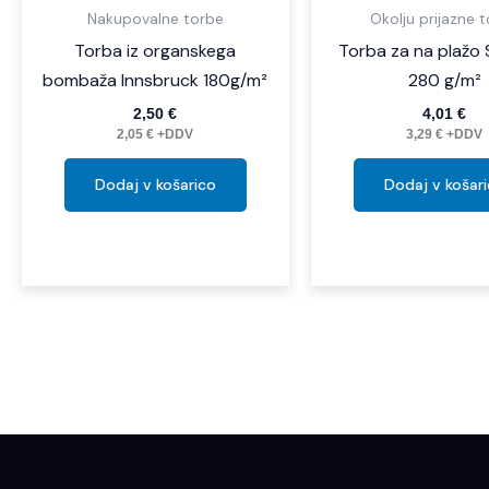
Nakupovalne torbe
Okolju prijazne 
Torba iz organskega
Torba za na plažo 
bombaža Innsbruck 180g/m²
280 g/m²
2,50
€
4,01
€
2,05
€
+DDV
3,29
€
+DDV
Dodaj v košarico
Dodaj v košar