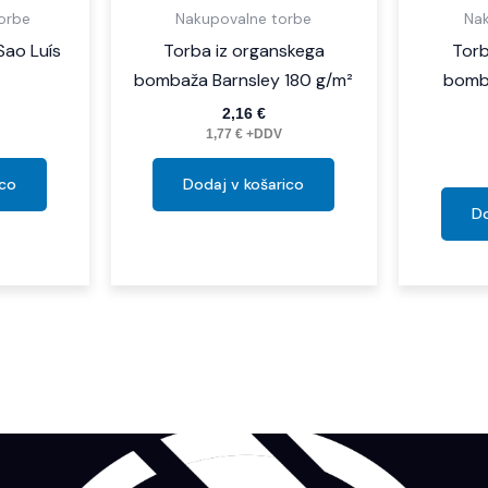
torbe
Nakupovalne torbe
Na
Sao Luís
Torba iz organskega
Torb
bombaža Barnsley 180 g/m²
bomb
2,16
€
1,77
€
+DDV
ico
Dodaj v košarico
Do