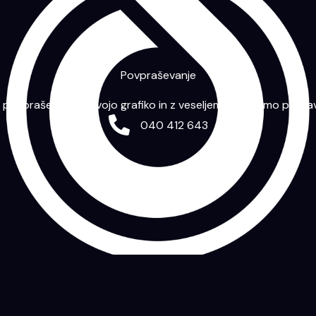
Povpraševanje
m povpraševanje s svojo grafiko in z veseljem vam bomo priprav
040 412 643