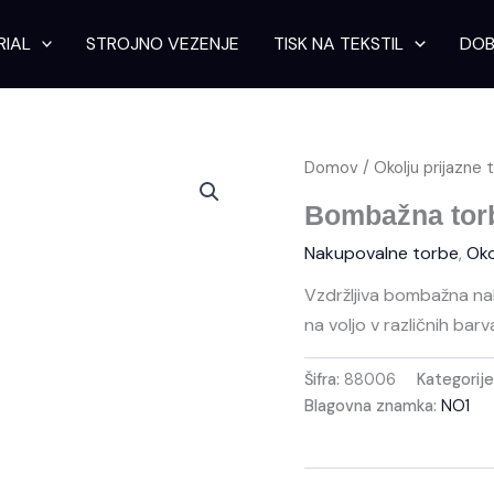
RIAL
STROJNO VEZENJE
TISK NA TEKSTIL
DOB
Domov
/
Okolju prijazne 
Bombažna tor
Nakupovalne torbe
,
Oko
Vzdržljiva bombažna nak
na voljo v različnih bar
Šifra:
88006
Kategorij
Blagovna znamka:
NO1