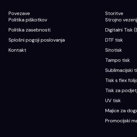
Povezave
Storitve
Politika piškotkov
Strojno vezenje
Politika zasebnosti
Digitalni Tisk 
Splošni pogoji poslovanja
DTF tisk
Kontakt
Sitotisk
Tampo tisk
Sublimacijski t
Tisk s flex folij
Tisk za podjet
UV tisk
Majice za dogo
Promocijski ma