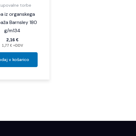
kupovalne torbe
a iz organskega
aža Barnsley 180
g/m134
2,16
€
1,77
€
+DDV
daj v košarico