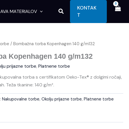
KONTAK
Search
AVA MATERIALOV
T
torbe
/ Bombažna torba Kopenhagen 140 g/m132
ba Kopenhagen 140 g/m132
lju prijazne torbe
,
Platnene torbe
upovalna torba s certifikatom Oeko-Tex® z dolgimi ročaji,
vah. Teža tkanine: 140 g/m².
e:
Nakupovalne torbe
,
Okolju prijazne torbe
,
Platnene torbe