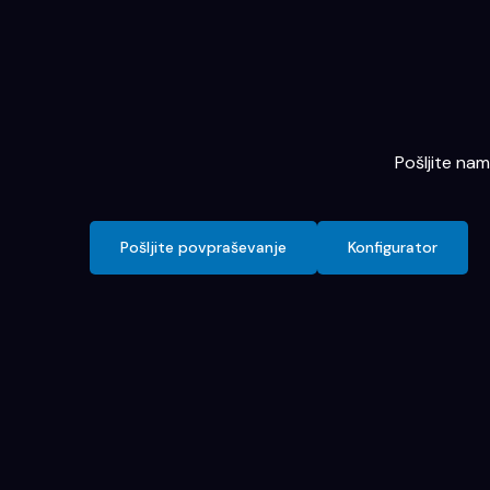
Pošljite na
Pošljite povpraševanje
Konfigurator