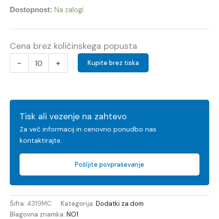
Na zalogi
Dostopnost:
Cena brez količinskega popusta
-
+
Kupite brez tiska
Tisk ali vezenje na zahtevo
Za več informacij in cenovno ponudbo nas
kontaktirajte.
Pošljite povpraševanje
Šifra:
4319MC
Kategorija:
Dodatki za dom
Blagovna znamka:
NO1