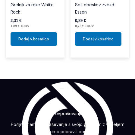
Grelnik za roke White
Set obeskov zvezd
Rock
Essen
2,31
€
0,89
€
1,89
€
+DDV
0,73
€
+DDV
Dodaj v košarico
Dodaj v košarico
Povpraševanje
Pošljite nam povpraševanje s svojo grafiko in z veseljem
vam bomo pripravili ponudbo.