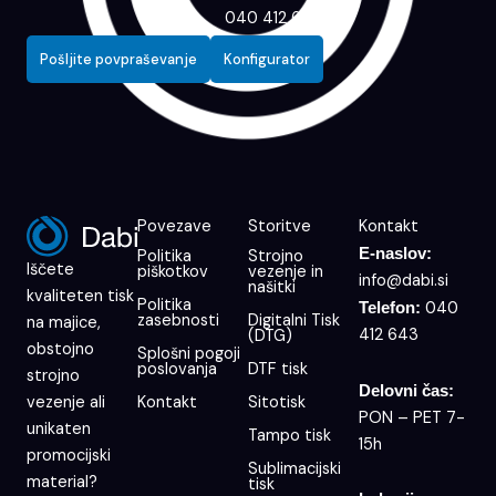
040 412 643
Pošljite povpraševanje
Konfigurator
Povezave
Storitve
Kontakt
E-naslov:
Politika
Strojno
Iščete
piškotkov
vezenje in
info@dabi.si
našitki
kvaliteten tisk
Politika
040
Telefon:
zasebnosti
Digitalni Tisk
na majice,
412 643
(DTG)
obstojno
Splošni pogoji
poslovanja
DTF tisk
strojno
Delovni čas:
Kontakt
Sitotisk
vezenje ali
PON – PET 7-
unikaten
Tampo tisk
15h
promocijski
Sublimacijski
material?
tisk