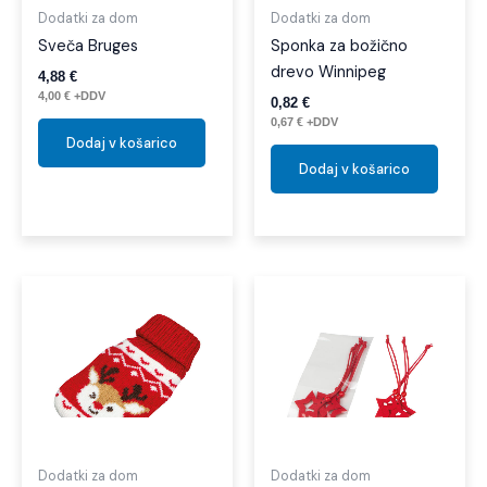
Dodatki za dom
Dodatki za dom
Sveča Bruges
Sponka za božično
drevo Winnipeg
4,88
€
4,00
€
+DDV
0,82
€
0,67
€
+DDV
Dodaj v košarico
Dodaj v košarico
Dodatki za dom
Dodatki za dom