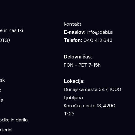
Kontakt
 in našitki
info@dabi.si
E-naslov:
(DTG)
040 412 643
Telefon:
Delovni čas:
PON – PET 7-15h
isk
Lokacija:
Dunajska cesta 347, 1000
o
Ljubljana
ja
Koroška cesta 18, 4290
Tržič
dke in darila
terial