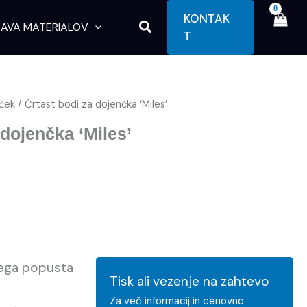
KONTAK
Search
AVA MATERIALOV
T
ček
/ Črtast bodi za dojenčka ‘Miles’
 dojenčka ‘Miles’
kega popusta
Tisk ali vezenje na zahtevo
Za več informacij in cenovno