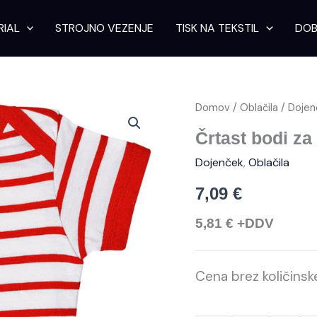
RIAL
STROJNO VEZENJE
TISK NA TEKSTIL
DOB
Črtast
Domov
/
Oblačila
/
Dojen
bodi
za
Črtast bodi za
dojenčka
Dojenček
,
Oblačila
'Miles'
količina
7,09
€
5,81
€
+DDV
Cena brez količins