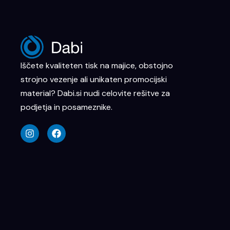
Iščete kvaliteten tisk na majice, obstojno
strojno vezenje ali unikaten promocijski
material? Dabi.si nudi celovite rešitve za
podjetja in posameznike.
I
F
n
a
s
c
t
e
a
b
g
o
r
o
a
k
m