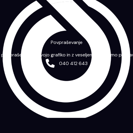
Povpraševanje
m povpraševanje s svojo grafiko in z veseljem vam bomo priprav
040 412 643