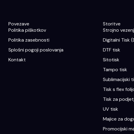
Povezave
Storitve
Politika piškotkov
Strojno vezenje
Politika zasebnosti
Digitalni Tisk 
Splošni pogoji poslovanja
DTF tisk
Kontakt
Sitotisk
Tampo tisk
Sublimacijski t
Tisk s flex folij
Tisk za podjet
UV tisk
Majice za dogo
Promocijski ma