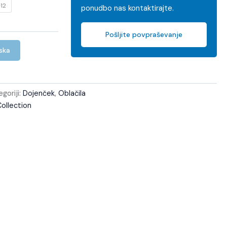
12
ponudbo nas kontaktirajte.
Pošljite povpraševanje
iska
goriji:
Dojenček
,
Oblačila
Collection