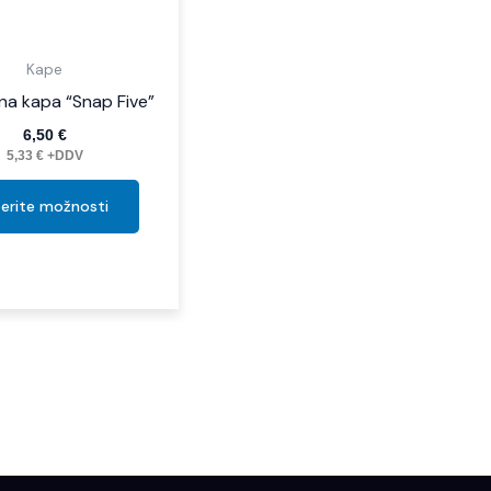
izdelka
Kape
na kapa “Snap Five”
6,50
€
5,33
€
+DDV
berite možnosti