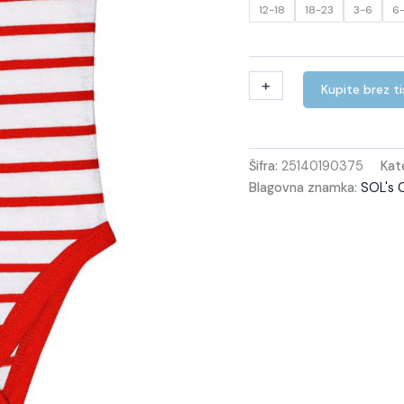
12-18
18-23
3-6
6-
+
-
Kupite brez t
Šifra:
25140190375
Kate
Blagovna znamka:
SOL's 