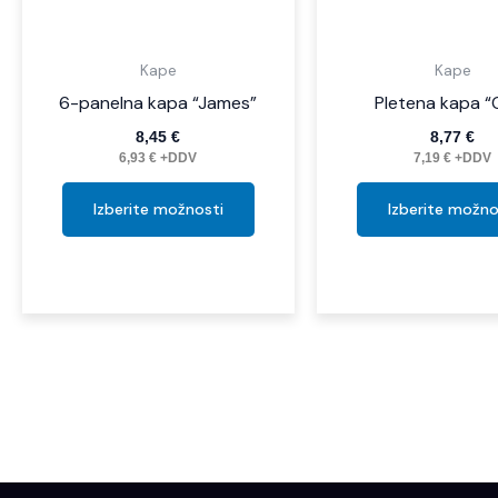
izdelka
Kape
Kape
6-panelna kapa “James”
Pletena kapa “
8,45
€
8,77
€
6,93
€
+DDV
7,19
€
+DDV
Izberite možnosti
Izberite možno