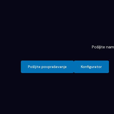
Pošljite na
Pošljite povpraševanje
Konfigurator