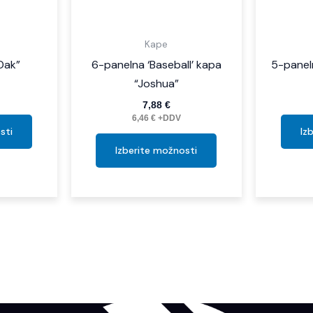
izdelka
izdelka
Kape
Oak”
6-panelna ‘Baseball’ kapa
5-panel
“Joshua”
7,88
€
6,46
€
+DDV
sti
Iz
Izberite možnosti