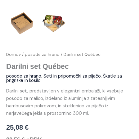
Domov
/
posode za hrano
/ Darilni set Québec
Darilni set Québec
posode za hrano
,
Seti in pripomočki za pijačo
,
Škatle za
prigrizke in kosilo
Darilni set, predstavljen v elegantni embalaži, ki vsebuje
posodo za malico, izdelano iz aluminija z zatesnljivim
bambusovim pokrovom, in steklenico za pijačo iz
nerjavečega jekla s prostornino 300 ml.
25,08
€