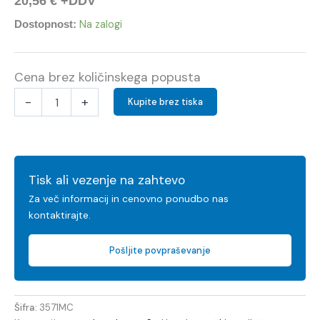
20,56
€
+DDV
Na zalogi
Dostopnost:
Cena brez količinskega popusta
-
+
Kupite brez tiska
Tisk ali vezenje na zahtevo
Za več informacij in cenovno ponudbo nas
kontaktirajte.
Pošljite povpraševanje
Šifra:
3571MC