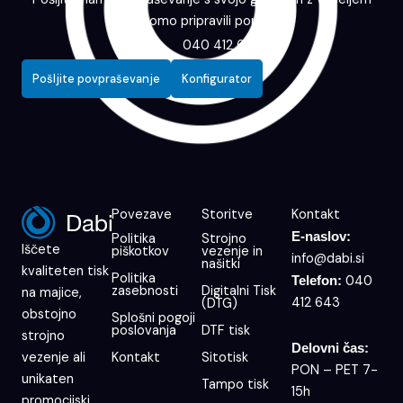
vam bomo pripravili ponudbo.
040 412 643
Pošljite povpraševanje
Konfigurator
Povezave
Storitve
Kontakt
E-naslov:
Politika
Strojno
Iščete
piškotkov
vezenje in
info@dabi.si
našitki
kvaliteten tisk
Politika
040
Telefon:
zasebnosti
Digitalni Tisk
na majice,
412 643
(DTG)
obstojno
Splošni pogoji
poslovanja
DTF tisk
strojno
Delovni čas:
Kontakt
Sitotisk
vezenje ali
PON – PET 7-
unikaten
Tampo tisk
15h
promocijski