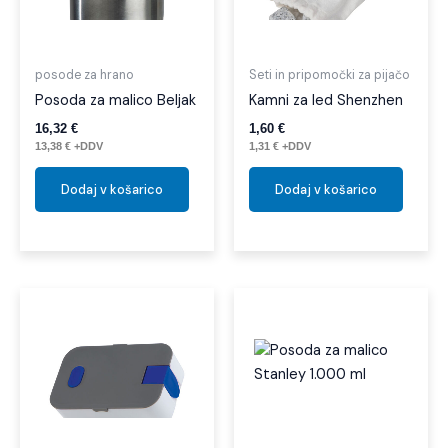
posode za hrano
Seti in pripomočki za pijačo
Posoda za malico Beljak
Kamni za led Shenzhen
16,32
€
1,60
€
13,38
€
+DDV
1,31
€
+DDV
Dodaj v košarico
Dodaj v košarico
Ta
izdel
ima
več
različi
Možno
lahko