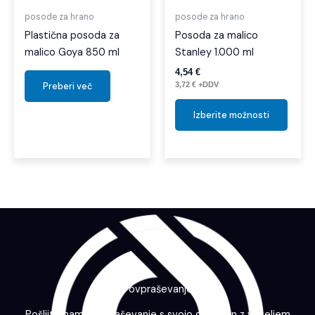
izber
posode za hrano
posode za hrano
na
Plastična posoda za
Posoda za malico
strani
malico Goya 850 ml
Stanley 1.000 ml
izdelk
4,54
€
3,72
€
+DDV
Preberi več
Izberite možnosti
Povpraševanje
Pošljite nam povpraševanje s svojo grafiko in z veseljem