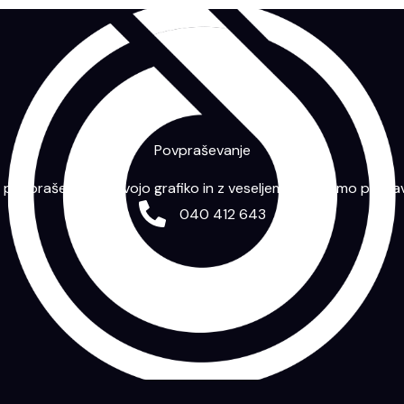
Povpraševanje
m povpraševanje s svojo grafiko in z veseljem vam bomo priprav
040 412 643