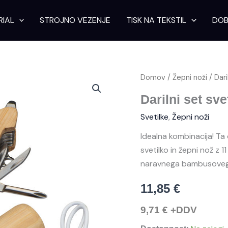
RIAL
STROJNO VEZENJE
TISK NA TEKSTIL
DOB
Darilni
Domov
/
Žepni noži
/ Dari
set
svetilke
Darilni set sve
in
Svetilke
,
Žepni noži
noža
Linz
Idealna kombinacija! Ta
količina
svetilko in žepni nož z 
naravnega bambusovega
11,85
€
9,71
€
+DDV