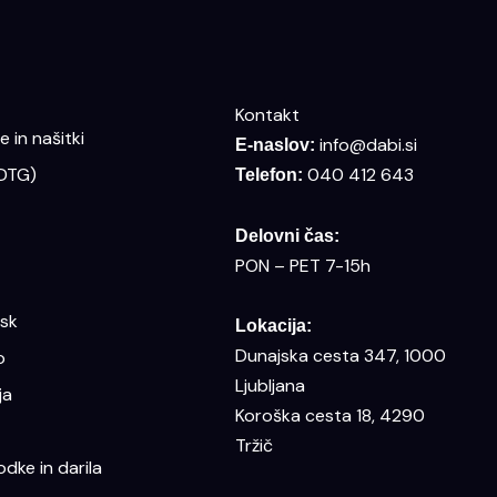
Kontakt
 in našitki
info@dabi.si
E-naslov:
(DTG)
040 412 643
Telefon:
Delovni čas:
PON – PET 7-15h
isk
Lokacija:
Dunajska cesta 347, 1000
o
Ljubljana
ja
Koroška cesta 18, 4290
Tržič
dke in darila