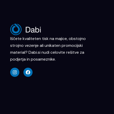
Iščete kvaliteten tisk na majice, obstojno
strojno vezenje ali unikaten promocijski
material? Dabi.si nudi celovite rešitve za
podjetja in posameznike.
I
F
n
a
s
c
t
e
a
b
g
o
r
o
a
k
m