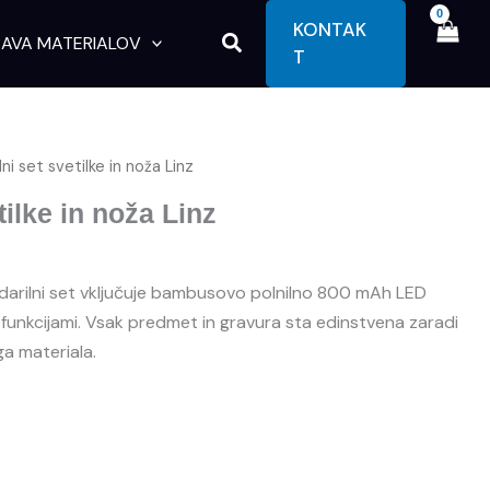
KONTAK
Search
AVA MATERIALOV
T
lni set svetilke in noža Linz
tilke in noža Linz
 darilni set vključuje bambusovo polnilno 800 mAh LED
11 funkcijami. Vsak predmet in gravura sta edinstvena zaradi
 materiala.