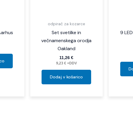
odpirač za kozarce
 Aarhus
Set svetilke in
9 LED
večnamenskega orodja
Oakland
11,26
€
ico
9,23
€
+DDV
Do
Dodaj v košarico