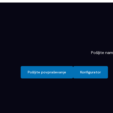
Pošljite na
Pošljite povpraševanje
Konfigurator