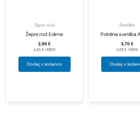
Žepni noži
Svetilke
Žepni nož Edirne
Polnilna svetilka
2,94
€
3,70
€
2,41
€
+DDV
3,03
€
+DDV
Dodaj v košarico
Dodaj v košar