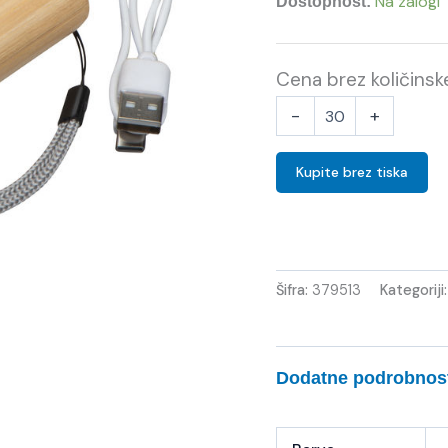
Na zalogi
Dostopnost:
Cena brez količins
-
+
Kupite brez tiska
Šifra:
379513
Kategoriji
Dodatne podrobnos