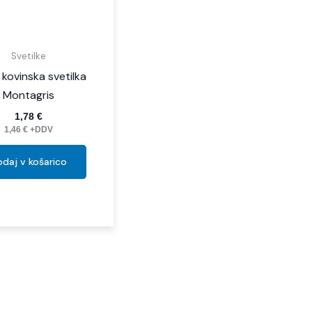
Svetilke
 kovinska svetilka
Montagris
1,78
€
1,46
€
+DDV
daj v košarico