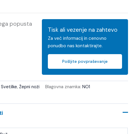
kega popusta
Tisk ali vezenje na zahtevo
Za več informacij in cenovno
ponudbo nas kontaktirajte.
Pošljite povpraševanje
:
Svetilke
,
Žepni noži
Blagovna znamka:
NO1
ti