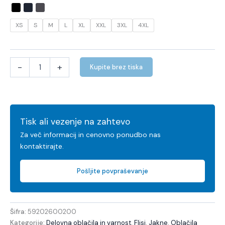
XS
S
M
L
XL
XXL
3XL
4XL
-
+
Kupite brez tiska
Tisk ali vezenje na zahtevo
Za več informacij in cenovno ponudbo nas
kontaktirajte.
Pošljite povpraševanje
Šifra:
59202600200
Kategorije:
Delovna oblačila in varnost
,
Flisi
,
Jakne
,
Oblačila