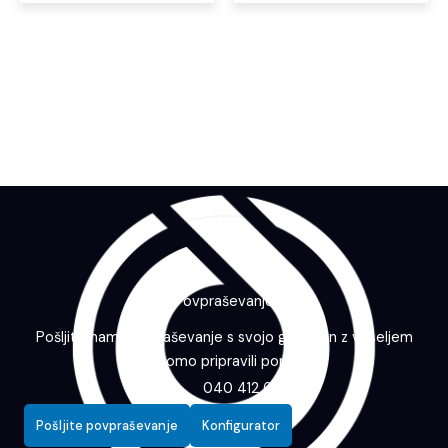
Povpraševanje
Pošljite nam povpraševanje s svojo grafiko in z veseljem
vam bomo pripravili ponudbo.
040 412 643
Pošljite povpraševanje
Konfigurator