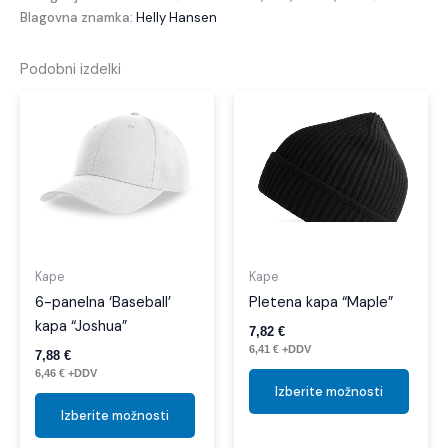
Blagovna znamka:
Helly Hansen
Podobni izdelki
Ta
Ta
izdelek
izdel
ima
ima
več
več
različic.
različi
Možnosti
Možno
lahko
lahko
izberete
izber
Kape
Kape
na
na
6-panelna ‘Baseball’
Pletena kapa “Maple”
strani
strani
kapa “Joshua”
7,82
€
izdelka
izdelk
6,41
€
+DDV
7,88
€
6,46
€
+DDV
Izberite možnosti
Izberite možnosti