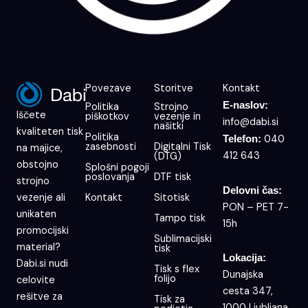
Povezave
Storitve
Kontakt
E-naslov:
Politika
Strojno
Iščete
piškotkov
vezenje in
info@dabi.si
našitki
kvaliteten tisk
Politika
040
Telefon:
zasebnosti
Digitalni Tisk
na majice,
412 643
(DTG)
obstojno
Splošni pogoji
poslovanja
DTF tisk
strojno
Delovni čas:
Kontakt
Sitotisk
vezenje ali
PON – PET 7-
unikaten
Tampo tisk
15h
promocijski
Sublimacijski
material?
tisk
Lokacija:
Dabi.si nudi
Tisk s flex
Dunajska
folijo
celovite
cesta 347,
rešitve za
Tisk za
1000 Ljubljana