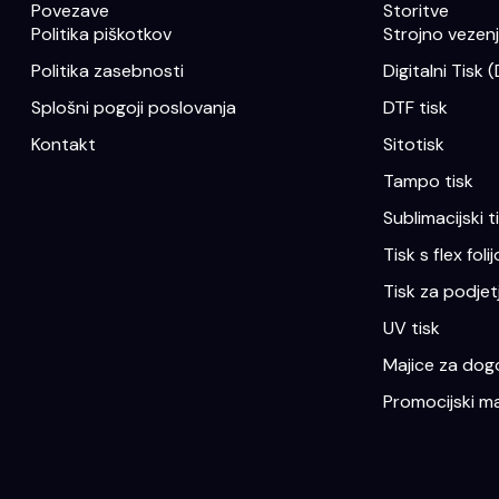
Povezave
Storitve
Politika piškotkov
Strojno vezenje
Politika zasebnosti
Digitalni Tisk 
Splošni pogoji poslovanja
DTF tisk
Kontakt
Sitotisk
Tampo tisk
Sublimacijski t
Tisk s flex folij
Tisk za podjet
UV tisk
Majice za dogo
Promocijski ma