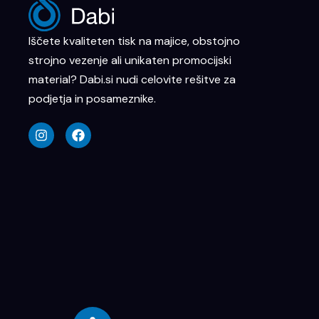
Iščete kvaliteten tisk na majice, obstojno
strojno vezenje ali unikaten promocijski
material? Dabi.si nudi celovite rešitve za
podjetja in posameznike.
I
F
n
a
s
c
t
e
a
b
g
o
r
o
a
k
m