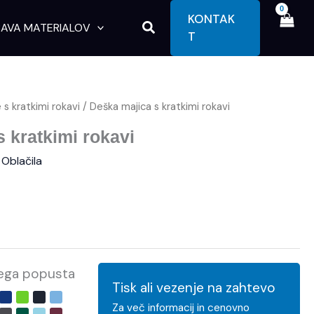
KONTAK
Search
AVA MATERIALOV
T
 s kratkimi rokavi
/ Deška majica s kratkimi rokavi
enovni
 kratkimi rokavi
azpon:
,
Oblačila
od
,89 €
do
,75 €
kega popusta
Tisk ali vezenje na zahtevo
Za več informacij in cenovno