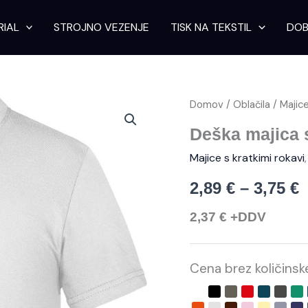
RIAL
STROJNO VEZENJE
TISK NA TEKSTIL
DOB
Deška
Domov
/
Oblačila
/
Majice
C
majica
s
Deška majica s
r
kratkimi
Majice s kratkimi rokavi
rokavi
količina
2,89
€
–
3,75
€
2
2,37
€
+DDV
3
Cena brez količins