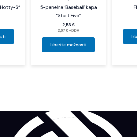
“Hotty-S”
5-panelna ‘Baseball’ kapa
F
“Start Five”
2,53
€
2,07
€
+DDV
sti
Iz
Izberite možnosti