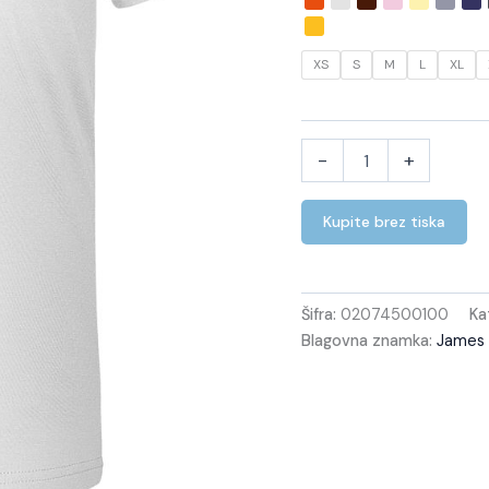
XS
S
M
L
XL
-
+
Kupite brez tiska
Šifra:
02074500100
Ka
Blagovna znamka:
James 