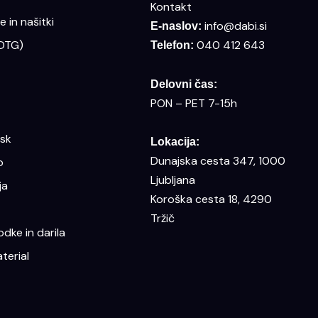
Kontakt
 in našitki
info@dabi.si
E-naslov:
(DTG)
040 412 643
Telefon:
Delovni čas:
PON – PET 7-15h
isk
Lokacija:
Dunajska cesta 347, 1000
o
Ljubljana
ja
Koroška cesta 18, 4290
Tržič
dke in darila
terial