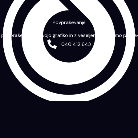
Povpraševanje
m povpraševanje s svojo grafiko in z veseljem vam bomo priprav
040 412 643