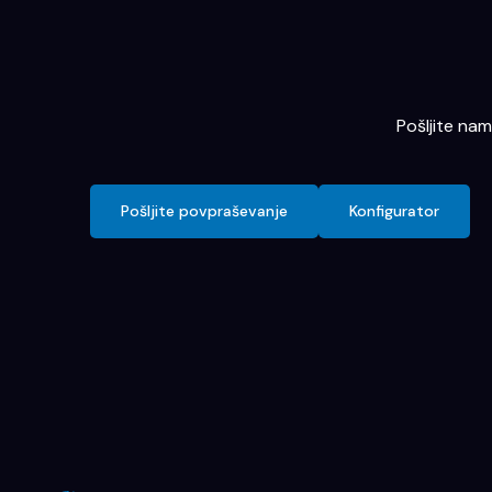
Pošljite na
Pošljite povpraševanje
Konfigurator