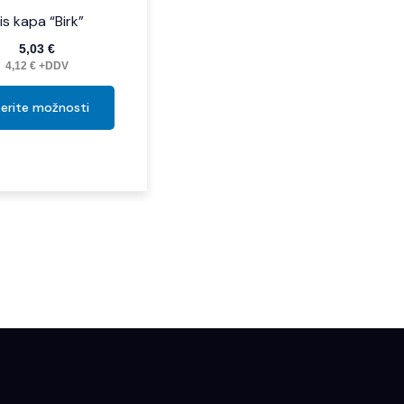
lis kapa “Birk”
5,03
€
4,12
€
+DDV
berite možnosti