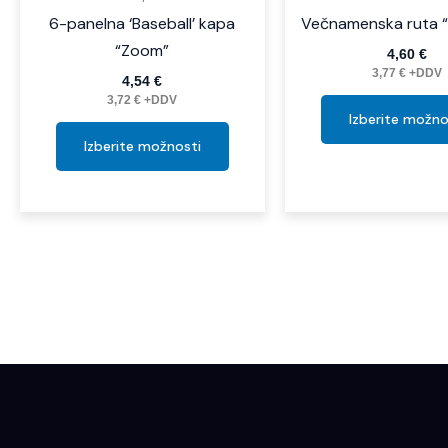
6-panelna ‘Baseball’ kapa
Večnamenska ruta 
“Zoom”
4,60
€
3,77
€
+DDV
4,54
€
3,72
€
+DDV
Izberite možno
Izberite možnosti