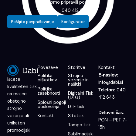
vam bomo pripravili ponudbo.
040 412 643
Pošljite povpraševanje
Konfigurator
Povezave
Storitve
Kontakt
E-naslov:
Politika
Strojno
Iščete
piškotkov
vezenje in
info@dabi.si
našitki
kvaliteten tisk
Politika
040
Telefon:
zasebnosti
Digitalni Tisk
na majice,
412 643
(DTG)
obstojno
Splošni pogoji
poslovanja
DTF tisk
strojno
Delovni čas:
Kontakt
Sitotisk
vezenje ali
PON – PET 7-
unikaten
Tampo tisk
15h
promocijski
Sublimacijski