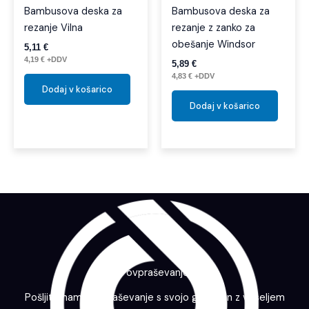
Bambusova deska za
Bambusova deska za
rezanje Vilna
rezanje z zanko za
obešanje Windsor
5,11
€
4,19
€
+DDV
5,89
€
4,83
€
+DDV
Dodaj v košarico
Dodaj v košarico
Povpraševanje
Pošljite nam povpraševanje s svojo grafiko in z veseljem