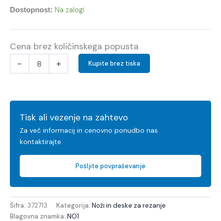
Na zalogi
Dostopnost:
Cena brez količinskega popusta
-
+
Kupite brez tiska
Tisk ali vezenje na zahtevo
Za več informacij in cenovno ponudbo nas
kontaktirajte.
Pošljite povpraševanje
Šifra:
372713
Kategorija:
Noži in deske za rezanje
Blagovna znamka:
NO1