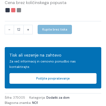
Cena brez količinskega popusta
-
+
Kupite brez tiska
Tisk ali vezenje na zahtevo
Za več informacij in cenovno ponudbo nas
kontaktirajte.
Pošljite povpraševanje
Šifra:
375005
Kategorija:
Dodatki za dom
Blagovna znamka:
NO1