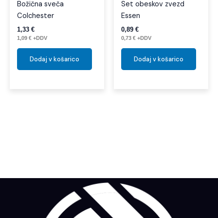
Božična sveča
Set obeskov zvezd
Colchester
Essen
1,33
€
0,89
€
1,09
€
+DDV
0,73
€
+DDV
Dodaj v košarico
Dodaj v košarico