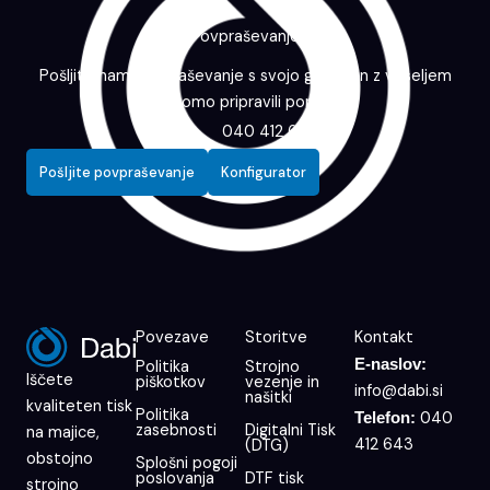
Povpraševanje
Pošljite nam povpraševanje s svojo grafiko in z veseljem
vam bomo pripravili ponudbo.
040 412 643
Pošljite povpraševanje
Konfigurator
Povezave
Storitve
Kontakt
E-naslov:
Politika
Strojno
Iščete
piškotkov
vezenje in
info@dabi.si
našitki
kvaliteten tisk
Politika
040
Telefon:
zasebnosti
Digitalni Tisk
na majice,
412 643
(DTG)
obstojno
Splošni pogoji
poslovanja
DTF tisk
strojno