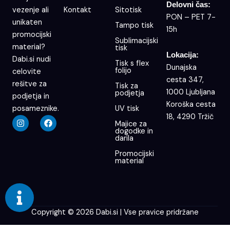
Delovni čas:
Kontakt
Sitotisk
vezenje ali
PON – PET 7-
unikaten
Tampo tisk
15h
promocijski
Sublimacijski
material?
tisk
Lokacija:
Dabi.si nudi
Tisk s flex
Dunajska
folijo
celovite
cesta 347,
rešitve za
Tisk za
1000 Ljubljana
podjetja
podjetja in
Koroška cesta
UV tisk
posameznike.
18, 4290 Tržič
I
F
Majice za
n
a
dogodke in
s
c
darila
t
e
a
b
Promocijski
g
o
material
r
o
a
k
m
Copyright © 2026 Dabi.si | Vse pravice pridržane