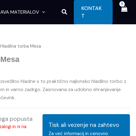
KONTAK
Search
AVA MATERIALOV
T
 Hladilna torba Mesa
a Mesa
 osvežilno hladne s to praktično najlonsko hladilno torbo z
kom in varno zadrgo. Zasnovana za udobno shranjevanje
očevink.
kega popusta
Tisk ali vezenje na zahtevo
alogi in ni na
Za več informacij in cenovno