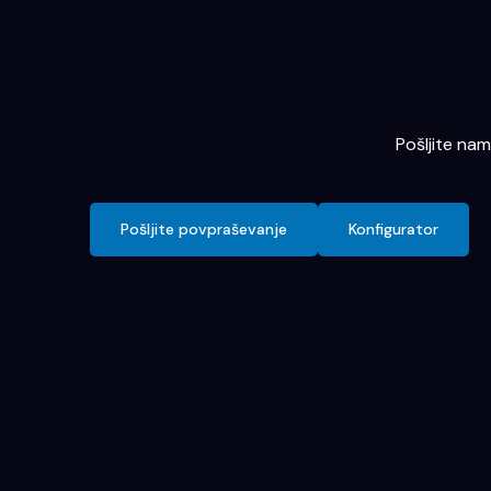
Pošljite na
Pošljite povpraševanje
Konfigurator