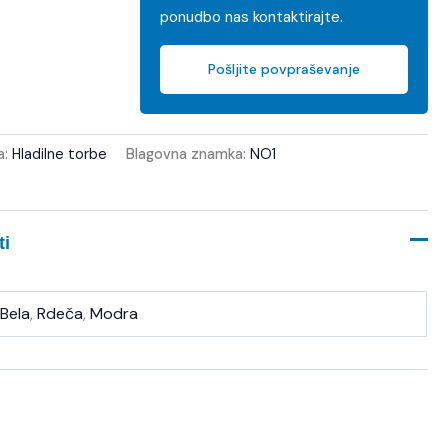
ponudbo nas kontaktirajte.
Pošljite povpraševanje
a:
Hladilne torbe
Blagovna znamka:
NO1
ti
Bela
,
Rdeča
,
Modra