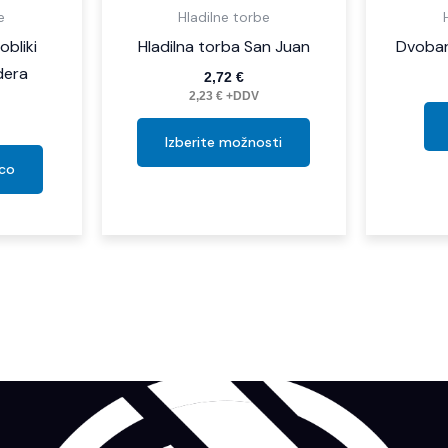
e
Hladilne torbe
obliki
Hladilna torba San Juan
Dvobar
dera
2,72
€
2,23
€
+DDV
Izberite možnosti
ico