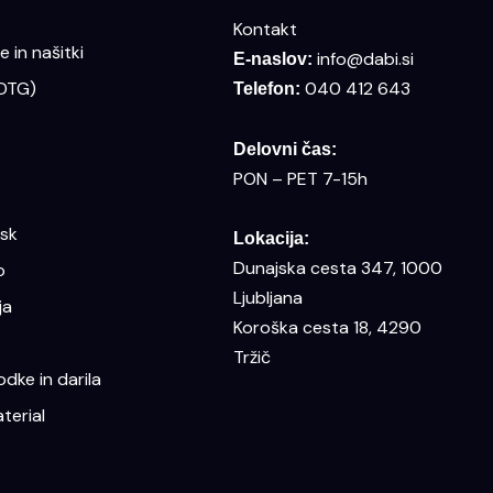
Kontakt
 in našitki
info@dabi.si
E-naslov:
(DTG)
040 412 643
Telefon:
Delovni čas:
PON – PET 7-15h
isk
Lokacija:
Dunajska cesta 347, 1000
o
Ljubljana
ja
Koroška cesta 18, 4290
Tržič
dke in darila
terial