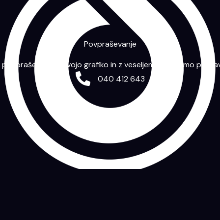
Povpraševanje
m povpraševanje s svojo grafiko in z veseljem vam bomo priprav
040 412 643