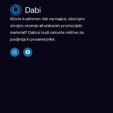
Iščete kvaliteten tisk na majice, obstojno
strojno vezenje ali unikaten promocijski
material? Dabi.si nudi celovite rešitve za
podjetja in posameznike.
I
F
n
a
s
c
t
e
a
b
g
o
r
o
a
k
m