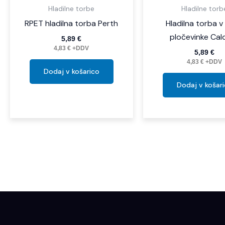
Hladilne torbe
Hladilne torb
RPET hladilna torba Perth
Hladilna torba v 
pločevinke Cal
5,89
€
4,83
€
+DDV
5,89
€
4,83
€
+DDV
Dodaj v košarico
Dodaj v košar