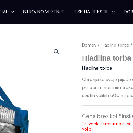
RIAL
STROJNO VEZENJE
TISK NA TEKSTIL
DOB
Domov
/
Hladilne torbe
/
Hladilna torb
Hladilne torbe
Ohranjajte svoje pijače
priročnim nosilnim tra
šestih velikih 500 ml pl
Cena brez količins
Ta izdelek trenutno ni na z
voljo.