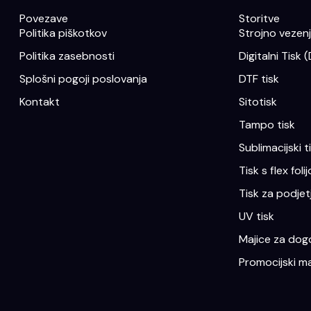
Povezave
Storitve
Politika piškotkov
Strojno vezenje
Politika zasebnosti
Digitalni Tisk 
Splošni pogoji poslovanja
DTF tisk
Kontakt
Sitotisk
Tampo tisk
Sublimacijski t
Tisk s flex folij
Tisk za podjet
UV tisk
Majice za dogo
Promocijski ma