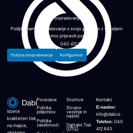
Povpraševanje
Pošljite nam povpraševanje s svojo grafiko in z veseljem
vam bomo pripravili ponudbo.
040 412 643
Pošljite povpraševanje
Konfigurator
Povezave
Storitve
Kontakt
E-naslov:
Politika
Strojno
Iščete
piškotkov
vezenje in
info@dabi.si
našitki
kvaliteten tisk
Politika
040
Telefon:
zasebnosti
Digitalni Tisk
na majice,
412 643
(DTG)
obstojno