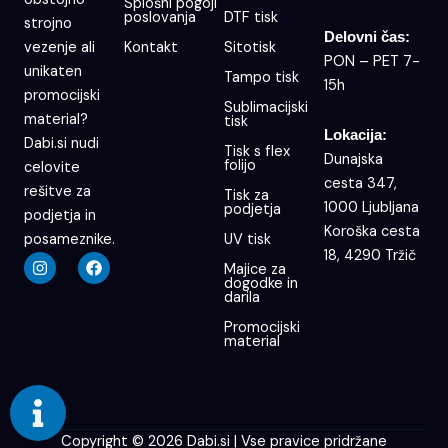
Splošni pogoji
poslovanja
DTF tisk
strojno
Delovni čas:
Kontakt
Sitotisk
vezenje ali
PON – PET 7-
unikaten
Tampo tisk
15h
promocijski
Sublimacijski
material?
tisk
Lokacija:
Dabi.si nudi
Tisk s flex
Dunajska
folijo
celovite
cesta 347,
rešitve za
Tisk za
1000 Ljubljana
podjetja
podjetja in
Koroška cesta
UV tisk
posameznike.
18, 4290 Tržič
I
F
Majice za
n
a
dogodke in
s
c
darila
t
e
a
b
Promocijski
g
o
material
r
o
a
k
m
Copyright © 2026 Dabi.si | Vse pravice pridržane