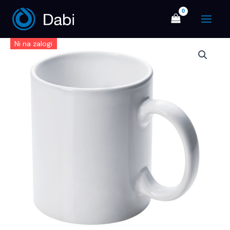
Skip
Main
to
Menu
content
Ni na zalogi