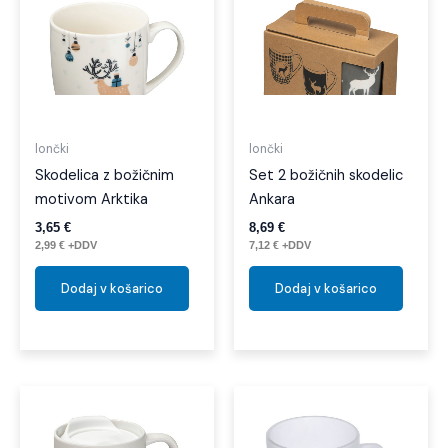
lončki
lončki
Skodelica z božičnim
Set 2 božičnih skodelic
motivom Arktika
Ankara
3,65
€
8,69
€
2,99
€
+DDV
7,12
€
+DDV
Dodaj v košarico
Dodaj v košarico