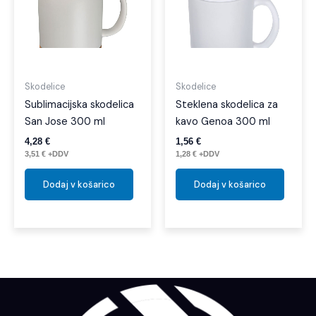
Skodelice
Skodelice
Sublimacijska skodelica
Steklena skodelica za
San Jose 300 ml
kavo Genoa 300 ml
4,28
€
1,56
€
3,51
€
+DDV
1,28
€
+DDV
Dodaj v košarico
Dodaj v košarico