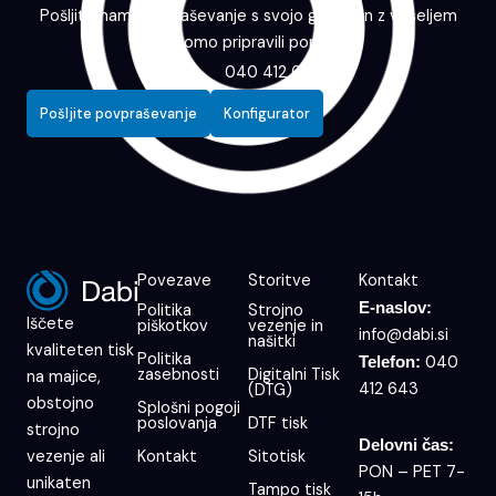
Pošljite nam povpraševanje s svojo grafiko in z veseljem
vam bomo pripravili ponudbo.
040 412 643
Pošljite povpraševanje
Konfigurator
Povezave
Storitve
Kontakt
E-naslov:
Politika
Strojno
Iščete
piškotkov
vezenje in
info@dabi.si
našitki
kvaliteten tisk
Politika
040
Telefon:
zasebnosti
Digitalni Tisk
na majice,
412 643
(DTG)
obstojno
Splošni pogoji
poslovanja
DTF tisk
strojno
Delovni čas:
Kontakt
Sitotisk
vezenje ali
PON – PET 7-
unikaten
Tampo tisk