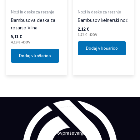
Noži in deske za rezanje
Noži in deske za rezanje
Bambusova deska za
Bambusov kelnerski nož
rezanje Vilna
2,12
€
1,74
€
+DDV
5,11
€
4,19
€
+DDV
Dodaj v košarico
Dodaj v košarico
Povpraševanje