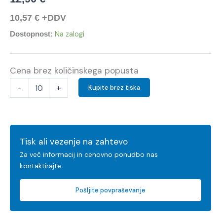
10,57
€
+DDV
Na zalogi
Dostopnost:
Cena brez količinskega popusta
-
+
Kupite brez tiska
Tisk ali vezenje na zahtevo
Za več informacij in cenovno ponudbo nas
kontaktirajte.
Pošljite povpraševanje