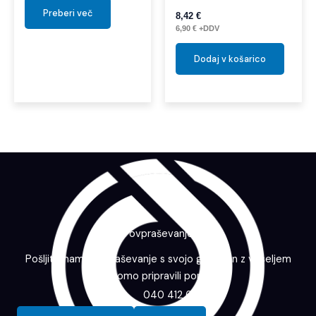
Preberi več
8,42
€
6,90
€
+DDV
Dodaj v košarico
Povpraševanje
Pošljite nam povpraševanje s svojo grafiko in z veseljem
vam bomo pripravili ponudbo.
040 412 643