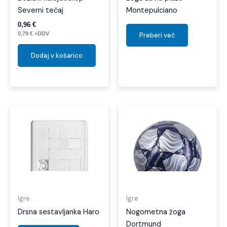
Severni tečaj
Montepulciano
0,96
€
0,79
€
+DDV
Preberi več
Dodaj v košarico
Igre
Igre
Drsna sestavljanka Haro
Nogometna žoga
Dortmund