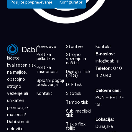
Pošljite povpraševanje
Konfigurator
Povezave
Storitve
Kontakt
E-naslov:
Politika
Strojno
Iščete
piškotkov
vezenje in
info@dabi.si
našitki
kvaliteten tisk
Politika
040
Telefon:
zasebnosti
Digitalni Tisk
na majice,
412 643
(DTG)
obstojno
Splošni pogoji
poslovanja
DTF tisk
strojno
Delovni čas:
Kontakt
Sitotisk
vezenje ali
PON – PET 7-
unikaten
Tampo tisk
15h
promocijski
Sublimacijski
material?
tisk
Lokacija:
Dabi.si nudi
Tisk s flex
Dunajska
folijo
celovite