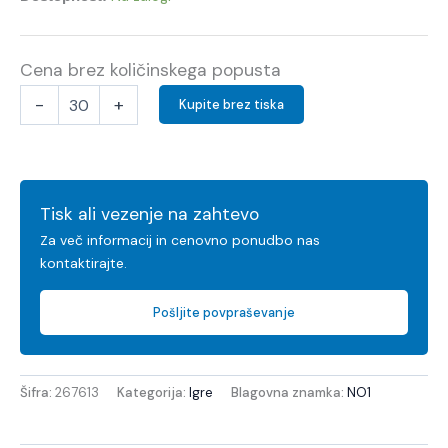
Cena brez količinskega popusta
-
+
Kupite brez tiska
Tisk ali vezenje na zahtevo
Za več informacij in cenovno ponudbo nas
kontaktirajte.
Pošljite povpraševanje
Šifra:
267613
Kategorija:
Igre
Blagovna znamka:
NO1