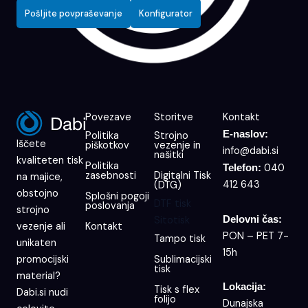
Pošljite povpraševanje
Konfigurator
Povezave
Storitve
Kontakt
E-naslov:
Politika
Strojno
Iščete
piškotkov
vezenje in
info@dabi.si
našitki
kvaliteten tisk
Politika
040
Telefon:
zasebnosti
Digitalni Tisk
na majice,
412 643
(DTG)
obstojno
Splošni pogoji
DTF tisk
poslovanja
strojno
Delovni čas:
Sitotisk
Kontakt
vezenje ali
PON – PET 7-
Tampo tisk
unikaten
15h
Sublimacijski
promocijski
tisk
material?
Lokacija:
Tisk s flex
Dabi.si nudi
folijo
Dunajska