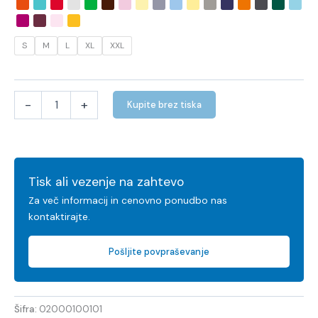
S
M
L
XL
XXL
-
+
Kupite brez tiska
Tisk ali vezenje na zahtevo
Za več informacij in cenovno ponudbo nas
kontaktirajte.
Pošljite povpraševanje
Šifra:
02000100101