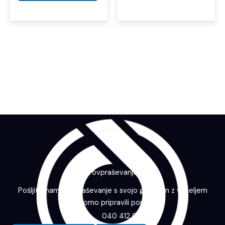
Povpraševanje
Pošljite nam povpraševanje s svojo grafiko in z veseljem
vam bomo pripravili ponudbo.
040 412 643