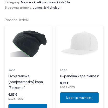
Kategoriji:
Majice s kratkimi rokavi
,
Oblačila
Blagovna znamka:
James & Nicholson
Podobni izdelki
Ta
Ta
izdelek
izdel
ima
ima
več
več
različic.
različi
Možnosti
Možno
lahko
lahko
izberete
izber
Kape
Kape
na
na
Dvojstranska
6-panelna kapa “James”
strani
strani
(obojestranska) kapa
8,45
€
izdelka
izdelk
“Extreme”
6,93
€
+DDV
6,87
€
Izberite možnosti
5,63
€
+DDV