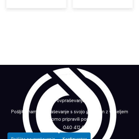
Povpraševanje
Pošljite nam povpraševanje s svojo grafiko in z veseljem
vam bomo pripravili ponudbo.
040 412 643