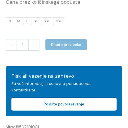
Cena brez količinskega popusta
S
M
L
XL
XXL
3XL
-
+
Kupite brez tiska
Tisk ali vezenje na zahtevo
Za več informacij in cenovno ponudbo nas
kontaktirajte.
Pošljite povpraševanje
Šifra:
18507291001