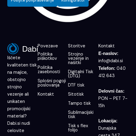
Pošljite povpraševanje
Konfigurator
Povezave
Storitve
Kontakt
E-naslov:
Politika
Strojno
Iščete
piškotkov
vezenje in
info@dabi.si
našitki
kvaliteten tisk
Politika
040
Telefon:
zasebnosti
Digitalni Tisk
na majice,
412 643
(DTG)
obstojno
Splošni pogoji
poslovanja
DTF tisk
strojno
Delovni čas:
Kontakt
Sitotisk
vezenje ali
PON – PET 7-
unikaten
Tampo tisk
15h
promocijski
Sublimacijski
material?
tisk
Lokacija:
Dabi.si nudi
Tisk s flex
Dunajska
folijo
celovite
cesta 347,