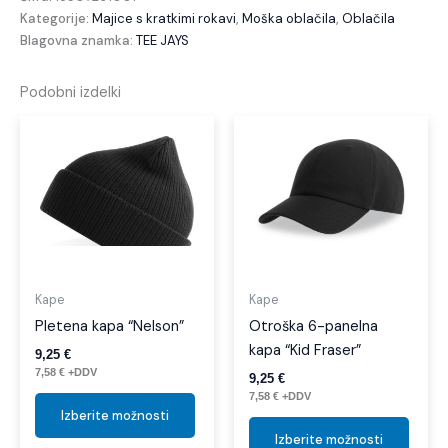
Kategorije:
Majice s kratkimi rokavi
,
Moška oblačila
,
Oblačila
Blagovna znamka:
TEE JAYS
Podobni izdelki
Ta
Ta
izdelek
izdel
ima
ima
več
več
različic.
različi
Možnosti
Možno
lahko
lahko
izberete
izber
Kape
Kape
na
na
Pletena kapa “Nelson”
Otroška 6-panelna
strani
strani
kapa “Kid Fraser”
9,25
€
izdelka
izdelk
7,58
€
+DDV
9,25
€
7,58
€
+DDV
Izberite možnosti
Izberite možnosti