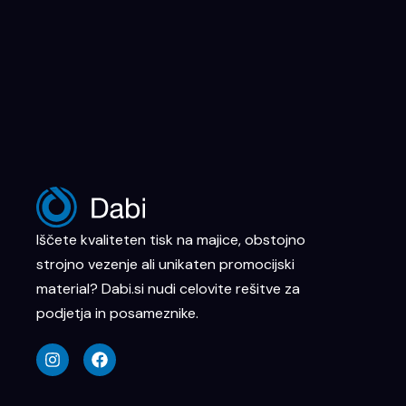
Iščete kvaliteten tisk na majice, obstojno
strojno vezenje ali unikaten promocijski
material? Dabi.si nudi celovite rešitve za
podjetja in posameznike.
I
F
n
a
s
c
t
e
a
b