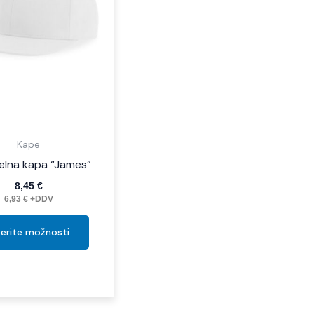
Možnosti
lahko
izberete
na
strani
izdelka
Kape
elna kapa “James”
8,45
€
6,93
€
+DDV
berite možnosti