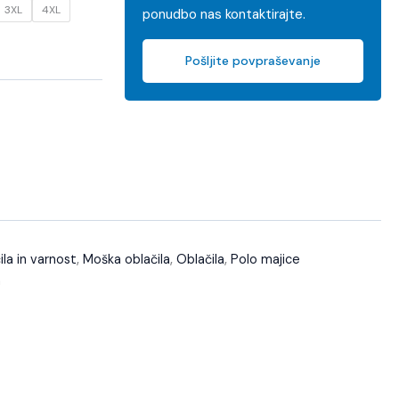
3XL
4XL
ponudbo nas kontaktirajte.
Pošljite povpraševanje
la in varnost
,
Moška oblačila
,
Oblačila
,
Polo majice
n