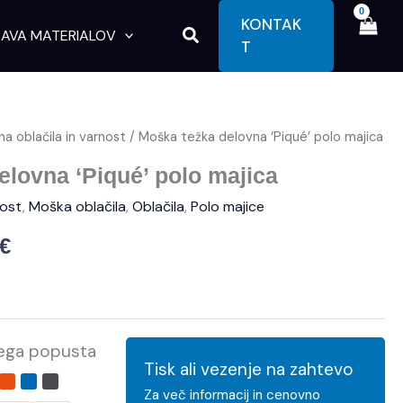
KONTAK
Search
AVA MATERIALOV
T
a oblačila in varnost
/ Moška težka delovna ‘Piqué’ polo majica
Cenovni
elovna ‘Piqué’ polo majica
razpon:
nost
,
Moška oblačila
,
Oblačila
,
Polo majice
od
€
11,46 €
do
15,10 €
kega popusta
Tisk ali vezenje na zahtevo
Za več informacij in cenovno