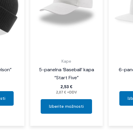
Možnosti
Možnosti
lahko
lahko
izberete
izberete
na
na
strani
strani
izdelka
izdelka
Kape
elson”
5-panelna ‘Baseball’ kapa
6-pan
“Start Five”
2,53
€
2,07
€
+DDV
sti
Iz
Izberite možnosti