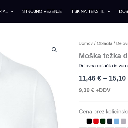
RIAL
STROJNO VEZENJE
TISK NA TEKSTIL
DOB
Moška
Domov
/
Oblačila
/
Delovn
težka
delovna
Moška težka d
'Piqué'
Delovna oblačila in var
polo
majica
količina
11,46
€
–
15,10
9,39
€
+DDV
Cena brez količins