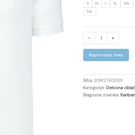
S
M
L
XL
XXL
5XL
-
+
Kupite brez tiska
Šifra:
20W27400101
Kategorije:
Delovna oblači
Blagovna znamka:
Kariba