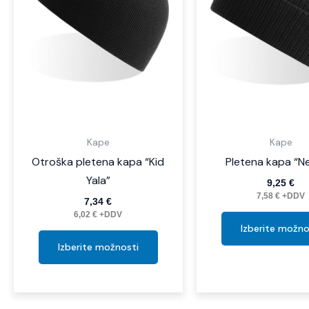
Možnosti
lahko
izberete
na
strani
izdelka
Kape
Kape
Otroška pletena kapa “Kid
Pletena kapa “N
Yala”
9,25
€
7,58
€
+DDV
7,34
€
6,02
€
+DDV
Izberite možno
Izberite možnosti