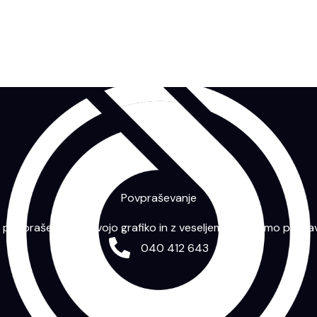
Povpraševanje
m povpraševanje s svojo grafiko in z veseljem vam bomo priprav
040 412 643