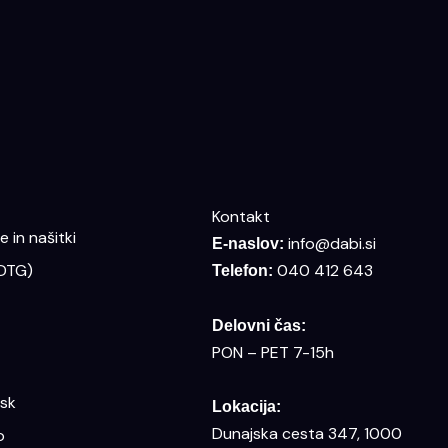
Kontakt
 in našitki
info@dabi.si
E-naslov:
(DTG)
040 412 643
Telefon:
Delovni čas:
PON – PET 7-15h
isk
Lokacija:
Dunajska cesta 347, 1000
o