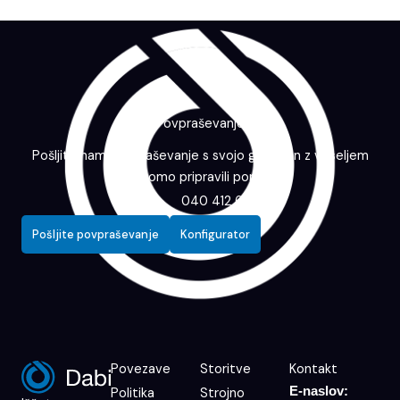
Povpraševanje
Pošljite nam povpraševanje s svojo grafiko in z veseljem
vam bomo pripravili ponudbo.
040 412 643
Pošljite povpraševanje
Konfigurator
Povezave
Storitve
Kontakt
E-naslov:
Politika
Strojno