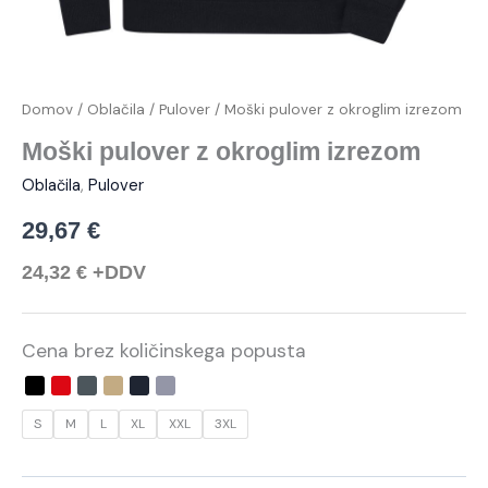
Domov
/
Oblačila
/
Pulover
/ Moški pulover z okroglim izrezom
Moški pulover z okroglim izrezom
Oblačila
,
Pulover
29,67
€
24,32
€
+DDV
Cena brez količinskega popusta
S
M
L
XL
XXL
3XL