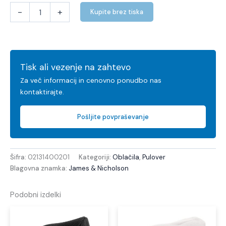
-
+
Kupite brez tiska
Tisk ali vezenje na zahtevo
Za več informacij in cenovno ponudbo nas
kontaktirajte.
Pošljite povpraševanje
Šifra:
02131400201
Kategoriji:
Oblačila
,
Pulover
Blagovna znamka:
James & Nicholson
Podobni izdelki
Ta
Ta
izdelek
izdel