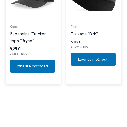
različic.
različi
Možnosti
Možno
lahko
lahko
izberete
izber
Kape
Flisi
na
na
6-panelna ‘Trucker’
Flis kapa “Birk”
strani
strani
kapa “Bryce”
5,03
€
izdelka
izdelk
4,12
€
+DDV
9,25
€
7,58
€
+DDV
Izberite možnosti
Izberite možnosti