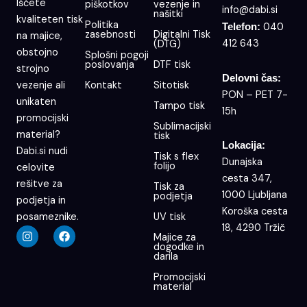
Iščete
piškotkov
vezenje in
info@dabi.si
našitki
kvaliteten tisk
Politika
040
Telefon:
zasebnosti
Digitalni Tisk
na majice,
412 643
(DTG)
obstojno
Splošni pogoji
poslovanja
DTF tisk
strojno
Delovni čas:
Kontakt
Sitotisk
vezenje ali
PON – PET 7-
unikaten
Tampo tisk
15h
promocijski
Sublimacijski
material?
tisk
Lokacija:
Dabi.si nudi
Tisk s flex
Dunajska
folijo
celovite
cesta 347,
rešitve za
Tisk za
1000 Ljubljana
podjetja
podjetja in
Koroška cesta
UV tisk
posameznike.
18, 4290 Tržič
I
F
Majice za
n
a
dogodke in
s
c
darila
t
e
a
b
Promocijski
g
o
material
r
o
a
k