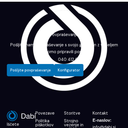
Povpraševanje
Pošljite nam povpraševanje s svojo grafiko in z veseljem
vam bomo pripravili ponudbo.
040 412 643
Pošljite povpraševanje
Konfigurator
Povezave
Storitve
Kontakt
E-naslov:
Politika
Strojno
Iščete
piškotkov
vezenje in
info@dabi.si