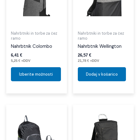
več
različic.
Možnosti
lahko
izberete
Nahrbtniki in torbe za čez
Nahrbtniki in torbe za čez
ramo
ramo
na
Nahrbtnik Colombo
Nahrbtnik Wellington
strani
izdelka
6,41
€
26,57
€
5,25
€
+DDV
21,78
€
+DDV
Izberite možnosti
Dodaj v košarico