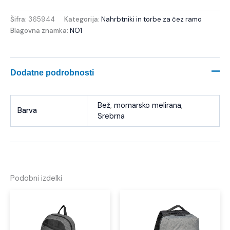
Šifra:
365944
Kategorija:
Nahrbtniki in torbe za čez ramo
Blagovna znamka:
NO1
Dodatne podrobnosti
Bež
,
mornarsko melirana
,
Barva
Srebrna
Podobni izdelki
Ta
izdelek
ima