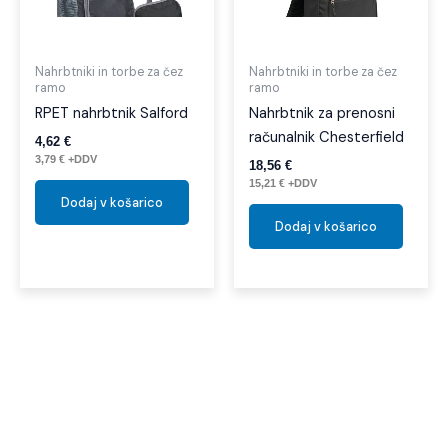
Nahrbtniki in torbe za čez
Nahrbtniki in torbe za čez
ramo
ramo
RPET nahrbtnik Salford
Nahrbtnik za prenosni
računalnik Chesterfield
4,62
€
3,79
€
+DDV
18,56
€
15,21
€
+DDV
Dodaj v košarico
Dodaj v košarico