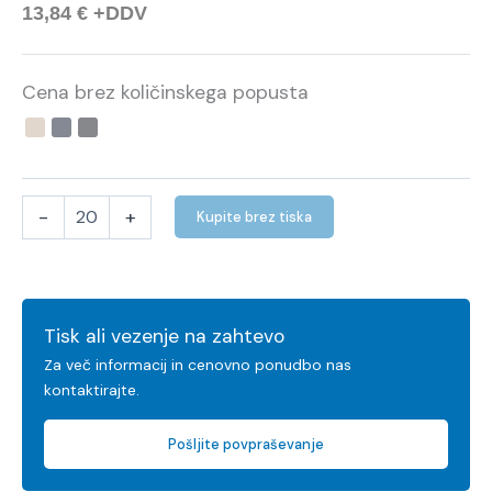
13,84
€
+DDV
Cena brez količinskega popusta
-
+
Kupite brez tiska
Tisk ali vezenje na zahtevo
Za več informacij in cenovno ponudbo nas
kontaktirajte.
Pošljite povpraševanje