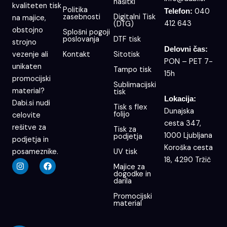
našitki
kvaliteten tisk
Politika
040
Telefon:
zasebnosti
Digitalni Tisk
na majice,
412 643
(DTG)
obstojno
Splošni pogoji
poslovanja
DTF tisk
strojno
Delovni čas:
Kontakt
Sitotisk
vezenje ali
PON – PET 7-
unikaten
Tampo tisk
15h
promocijski
Sublimacijski
material?
tisk
Lokacija:
Dabi.si nudi
Tisk s flex
Dunajska
folijo
celovite
cesta 347,
rešitve za
Tisk za
1000 Ljubljana
podjetja
podjetja in
Koroška cesta
UV tisk
posameznike.
18, 4290 Tržič
I
F
Majice za
n
a
dogodke in
s
c
darila
t
e
a
b
Promocijski
g
o
material
r
o
a
k
m