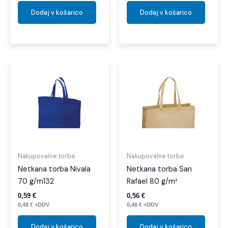
Dodaj v košarico
Dodaj v košarico
Nakupovalne torbe
Nakupovalne torbe
Netkana torba Nivala
Netkana torba San
70 g/m132
Rafael 80 g/m²
0,59
€
0,56
€
0,48
€
+DDV
0,46
€
+DDV
Dodaj v košarico
Dodaj v košarico