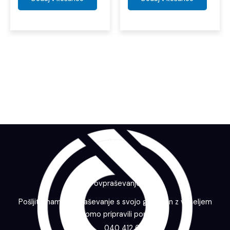
Povpraševanje
Pošljite nam povpraševanje s svojo grafiko in z veseljem
vam bomo pripravili ponudbo.
040 412 643