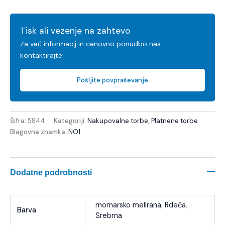
Tisk ali vezenje na zahtevo
Za več informacij in cenovno ponudbo nas
kontaktirajte.
Pošljite povpraševanje
Šifra:
5844
Kategoriji:
Nakupovalne torbe
,
Platnene torbe
Blagovna znamka:
NO1
Dodatne podrobnosti
mornarsko melirana
,
Rdeča
,
Barva
Srebrna