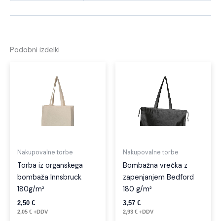
Podobni izdelki
Nakupovalne torbe
Nakupovalne torbe
Torba iz organskega
Bombažna vrečka z
bombaža Innsbruck
zapenjanjem Bedford
180g/m²
180 g/m²
2,50
€
3,57
€
2,05
€
+DDV
2,93
€
+DDV