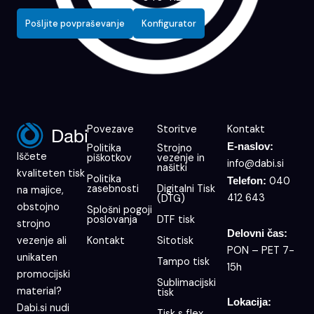
Pošljite povpraševanje
Konfigurator
Povezave
Storitve
Kontakt
E-naslov:
Politika
Strojno
Iščete
piškotkov
vezenje in
info@dabi.si
našitki
kvaliteten tisk
Politika
040
Telefon:
zasebnosti
Digitalni Tisk
na majice,
412 643
(DTG)
obstojno
Splošni pogoji
poslovanja
DTF tisk
strojno
Delovni čas:
Kontakt
Sitotisk
vezenje ali
PON – PET 7-
unikaten
Tampo tisk
15h
promocijski
Sublimacijski
material?
tisk
Lokacija:
Dabi.si nudi
Tisk s flex