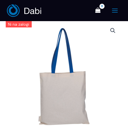
Skip
Main
to
Menu
content
Ni na zalogi