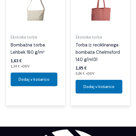
Ekološke torbe
Ekološke torbe
Bombažna torba
Torba iz recikliranega
Lehbek 180 g/m²
bombaža Chelmsford
140 g/m131
1,63
€
1,34
€
+DDV
1,05
€
0,86
€
+DDV
Dodaj v košarico
Dodaj v košarico