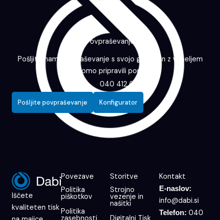
Povpraševanje
Pošljite nam povpraševanje s svojo grafiko in z veseljem
vam bomo pripravili ponudbo.
040 412 643
Pošljite povpraševanje
Konfigurator
Povezave
Storitve
Kontakt
E-naslov:
Politika
Strojno
Iščete
piškotkov
vezenje in
info@dabi.si
našitki
kvaliteten tisk
Politika
040
Telefon:
zasebnosti
Digitalni Tisk
na majice,