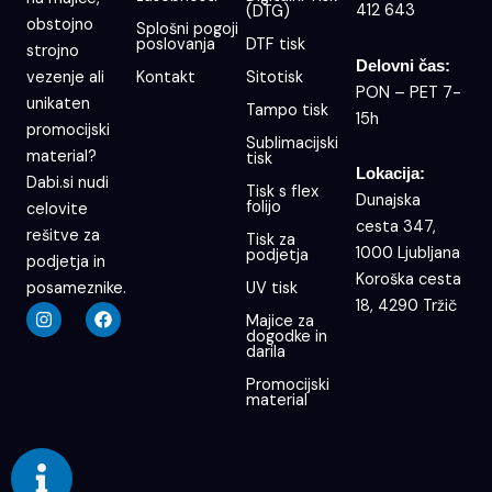
412 643
(DTG)
obstojno
Splošni pogoji
poslovanja
DTF tisk
strojno
Delovni čas:
Kontakt
Sitotisk
vezenje ali
PON – PET 7-
unikaten
Tampo tisk
15h
promocijski
Sublimacijski
material?
tisk
Lokacija:
Dabi.si nudi
Tisk s flex
Dunajska
folijo
celovite
cesta 347,
rešitve za
Tisk za
1000 Ljubljana
podjetja
podjetja in
Koroška cesta
UV tisk
posameznike.
18, 4290 Tržič
I
F
Majice za
n
a
dogodke in
s
c
darila
t
e
a
b
Promocijski
g
o
material
r
o
a
k
m