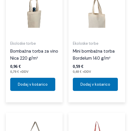
Ekološke torbe
Ekološke torbe
Bombažna torba za vino
Mini bombažna torba
Nica 220 g/m²
Bordelum 140 g/m²
0,96
€
0,59
€
0,79
€
+DDV
0,48
€
+DDV
Dodaj v košarico
Dodaj v košarico