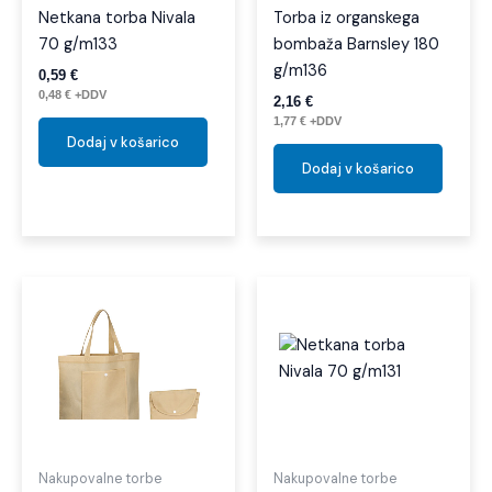
Netkana torba Nivala
Torba iz organskega
70 g/m133
bombaža Barnsley 180
g/m136
0,59
€
0,48
€
+DDV
2,16
€
1,77
€
+DDV
Dodaj v košarico
Dodaj v košarico
Nakupovalne torbe
Nakupovalne torbe