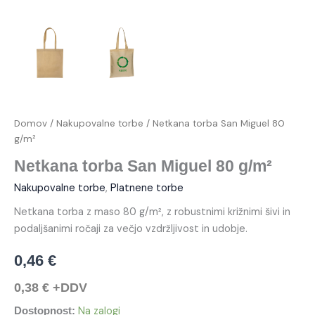
Domov
/
Nakupovalne torbe
/ Netkana torba San Miguel 80
g/m²
Netkana torba San Miguel 80 g/m²
Nakupovalne torbe
,
Platnene torbe
Netkana torba z maso 80 g/m², z robustnimi križnimi šivi in
podaljšanimi ročaji za večjo vzdržljivost in udobje.
0,46
€
0,38
€
+DDV
Na zalogi
Dostopnost: