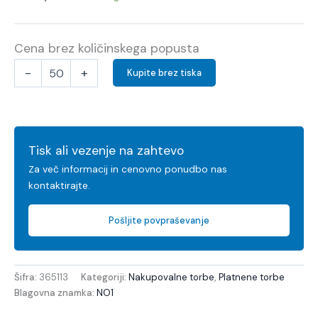
Cena brez količinskega popusta
-
+
Kupite brez tiska
Tisk ali vezenje na zahtevo
Za več informacij in cenovno ponudbo nas
kontaktirajte.
Pošljite povpraševanje
Šifra:
365113
Kategoriji:
Nakupovalne torbe
,
Platnene torbe
Blagovna znamka:
NO1