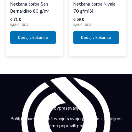
Netkana torba San
Netkana torba Nivala
Bernardino 80 g/m²
70 g/m131
0,71
€
0,59
€
0,58
€
+DDV
0,48
€
+DDV
Dodaj v košarico
Dodaj v košarico
Povpraševanje
Pošljite nam povpraševanje s svojo grafiko in z veseljem
vam bomo pripravili ponudbo.