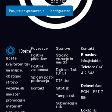
040 412 643
Pošljite povpraševanje
Konfigurator
Povezave
Storitve
Kontakt
E-naslov:
Politika
Strojno
Iščete
piškotkov
vezenje in
info@dabi.si
našitki
kvaliteten tisk
Politika
040
Telefon:
zasebnosti
Digitalni Tisk
na majice,
412 643
(DTG)
obstojno
Splošni pogoji
poslovanja
DTF tisk
strojno
Delovni čas:
Kontakt
Sitotisk
vezenje ali
PON – PET 7-
unikaten
Tampo tisk
15h
promocijski
Sublimacijski
material?
tisk
Lokacija: