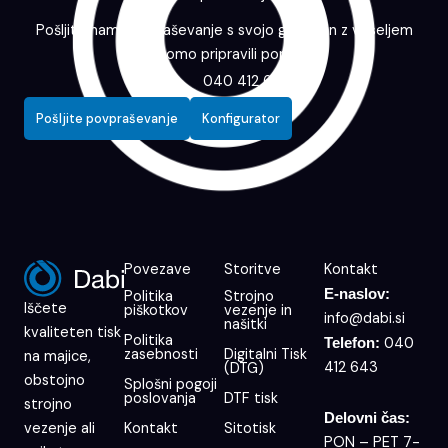
Pošljite nam povpraševanje s svojo grafiko in z veseljem
vam bomo pripravili ponudbo.
040 412 643
Pošljite povpraševanje
Konfigurator
Povezave
Storitve
Kontakt
E-naslov:
Politika
Strojno
Iščete
piškotkov
vezenje in
info@dabi.si
našitki
kvaliteten tisk
Politika
040
Telefon:
zasebnosti
Digitalni Tisk
na majice,
412 643
(DTG)
obstojno
Splošni pogoji
poslovanja
DTF tisk
strojno
Delovni čas:
Kontakt
Sitotisk
vezenje ali
PON – PET 7-