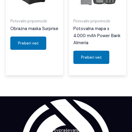
Potovalni pripomočki
Potovalni pripomočki
Obrazna maska Surprise
Potovalna mapa s
4.000 mAh Power Bank
Almeria
Preberi več
Preberi več
Povpraševanje