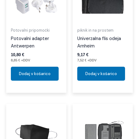
Potovalni pripomočki
piknik in na prostem
Potovalni adapter
Univerzalna flis odeja
Antwerpen
Arnheim
10,80
€
9,17
€
8,85
€
+DDV
7,52
€
+DDV
Dodaj v košarico
Dodaj v košarico