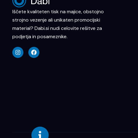
Iščete kvaliteten tisk na majice, obstojno
strojno vezenje ali unikaten promocijski
material? Dabi.si nudi celovite rešitve za
podjetja in posameznike.
I
F
n
a
s
c
t
e
a
b
g
o
r
o
a
k
m