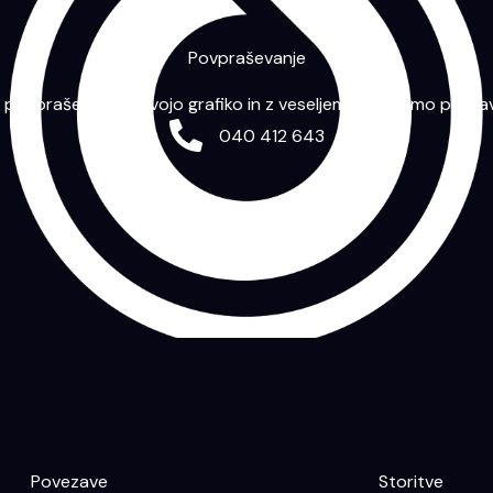
Povpraševanje
m povpraševanje s svojo grafiko in z veseljem vam bomo priprav
040 412 643
Povezave
Storitve