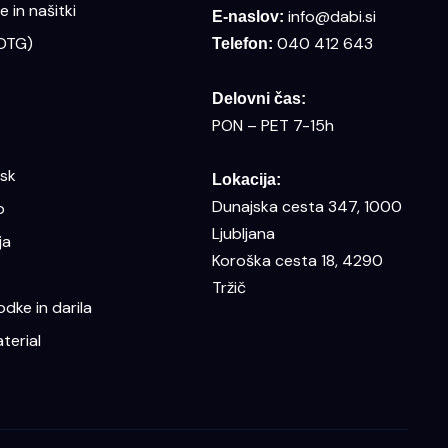
 in našitki
info@dabi.si
E-naslov:
(DTG)
040 412 643
Telefon:
Delovni čas:
PON – PET 7-15h
isk
Lokacija:
Dunajska cesta 347, 1000
o
Ljubljana
ja
Koroška cesta 18, 4290
Tržič
dke in darila
terial