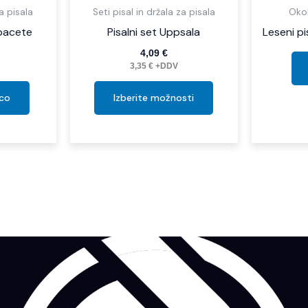
za pisala
Seti pisal in držala za pisala
Okol
bacete
Pisalni set Uppsala
Leseni pi
4,09
€
3,35
€
+DDV
ico
Izberite možnosti