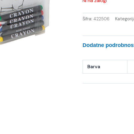
Ni na zalogi
Šifra:
422506
Kategorij
Dodatne podrobnos
Barva