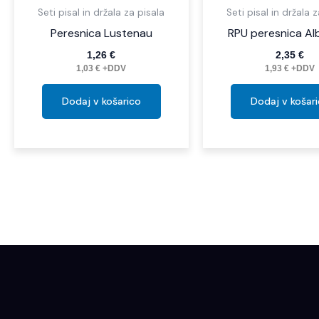
Seti pisal in držala za pisala
Seti pisal in držala 
Peresnica Lustenau
RPU peresnica Al
1,26
€
2,35
€
1,03
€
+DDV
1,93
€
+DDV
Dodaj v košarico
Dodaj v košar