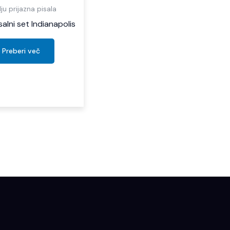
ju prijazna pisala
salni set Indianapolis
Preberi več