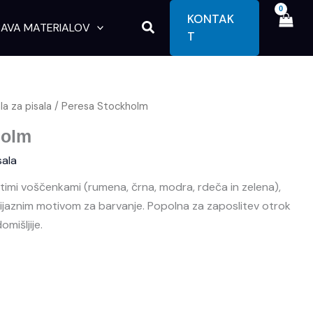
KONTAK
Search
AVA MATERIALOV
T
ala za pisala
/ Peresa Stockholm
holm
sala
imi voščenkami (rumena, črna, modra, rdeča in zelena),
ijaznim motivom za barvanje. Popolna za zaposlitev otrok
mišljije.