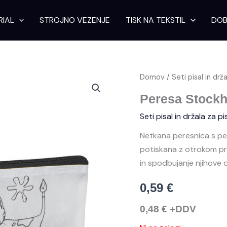
RIAL
STROJNO VEZENJE
TISK NA TEKSTIL
DOB
Domov
/
Seti pisal in drž
Peresa Stock
Seti pisal in držala za pi
Netkana peresnica s pet
potiskana z otrokom pr
in spodbujanje njihove do
0,59
€
0,48
€
+DDV