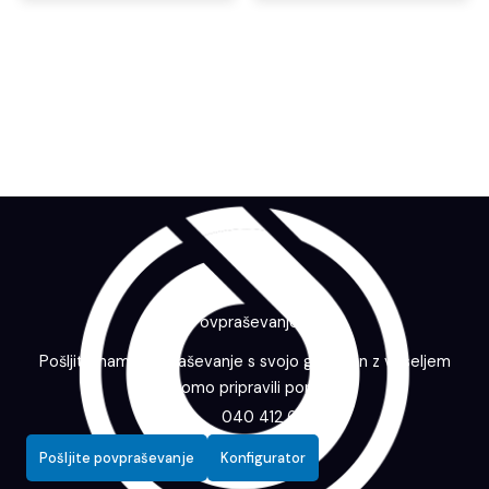
Povpraševanje
Pošljite nam povpraševanje s svojo grafiko in z veseljem
vam bomo pripravili ponudbo.
040 412 643
Pošljite povpraševanje
Konfigurator