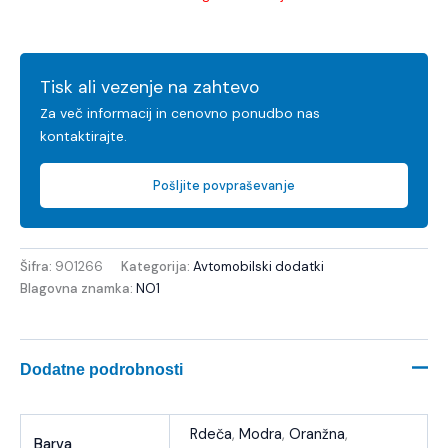
Tisk ali vezenje na zahtevo
Za več informacij in cenovno ponudbo nas
kontaktirajte.
Pošljite povpraševanje
Šifra:
901266
Kategorija:
Avtomobilski dodatki
Blagovna znamka:
NO1
Dodatne podrobnosti
Rdeča
,
Modra
,
Oranžna
,
Barva