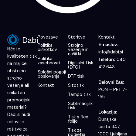
Povezave
Storitve
Kontakt
E-naslov:
Politika
Strojno
Iščete
piškotkov
vezenje in
info@dabi.si
našitki
kvaliteten tisk
Politika
040
Telefon:
zasebnosti
Digitalni Tisk
na majice,
412 643
(DTG)
obstojno
Splošni pogoji
poslovanja
DTF tisk
strojno
Delovni čas:
Kontakt
Sitotisk
vezenje ali
PON – PET 7-
unikaten
Tampo tisk
15h
promocijski
Sublimacijski
material?
tisk
Lokacija:
Dabi.si nudi
Tisk s flex
Dunajska
folijo
celovite
cesta 347,
rešitve za
Tisk za
1000 Ljubljana
podjetja