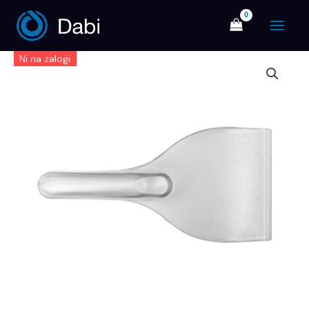
Skip
Main
to
Menu
content
Ni na zalogi