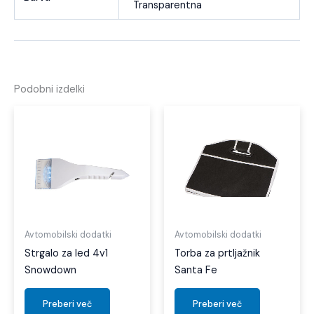
Transparentna
Podobni izdelki
Avtomobilski dodatki
Avtomobilski dodatki
Strgalo za led 4v1
Torba za prtljažnik
Snowdown
Santa Fe
Preberi več
Preberi več