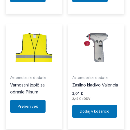
Avtomobilski dodatki
Avtomobilski dodatki
Varnostni jopič za
Zasilno kladivo Valencia
odrasle Pilsum
3,04
€
2,49
€
+DDV
Preberi več
Dodaj v košarico