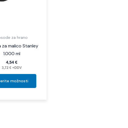
na
strani
izdelka
sode za hrano
 za malico Stanley
1.000 ml
4,54
€
3,72
€
+DDV
berite možnosti