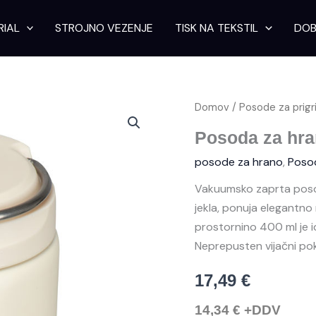
RIAL
STROJNO VEZENJE
TISK NA TEKSTIL
DOB
Posoda
Domov
/
Posode za prigri
za
hrano
Posoda za hra
Porto
posode za hrano
,
Posod
Cervo
400
Vakuumsko zaprta posod
ml
količina
jekla, ponuja elegantno
prostornino 400 ml je 
Neprepusten vijačni pokr
17,49
€
14,34
€
+DDV