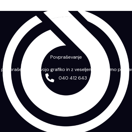
Povpraševanje
m povpraševanje s svojo grafiko in z veseljem vam bomo priprav
040 412 643