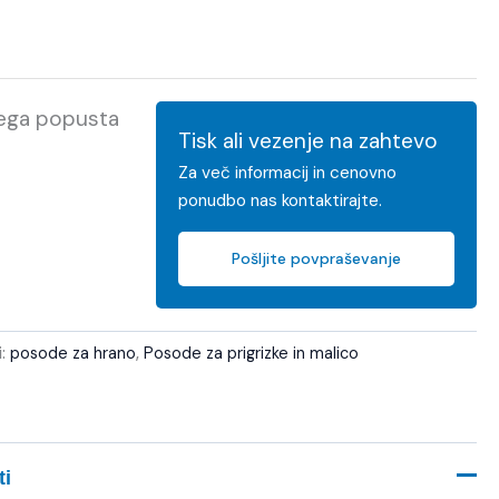
kega popusta
Tisk ali vezenje na zahtevo
Za več informacij in cenovno
ponudbo nas kontaktirajte.
Pošljite povpraševanje
i:
posode za hrano
,
Posode za prigrizke in malico
ti