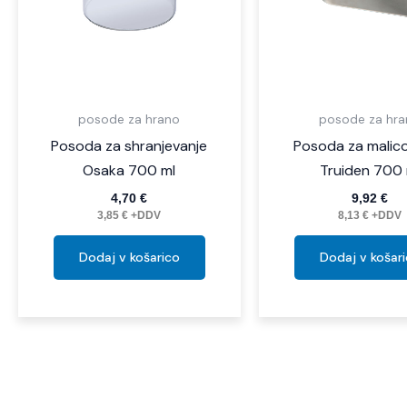
posode za hrano
posode za hr
Posoda za shranjevanje
Posoda za malico
Osaka 700 ml
Truiden 700 
4,70
€
9,92
€
3,85
€
+DDV
8,13
€
+DDV
Dodaj v košarico
Dodaj v košar