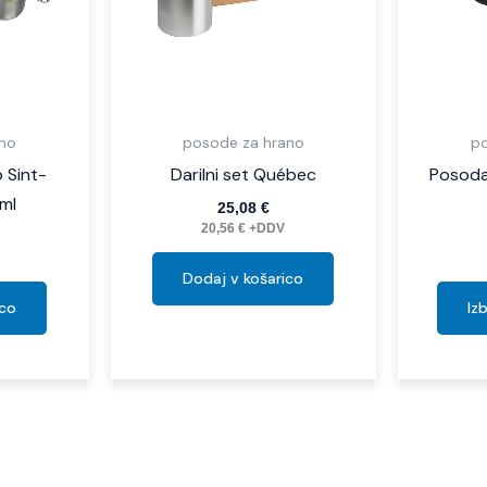
ano
posode za hrano
po
 Sint-
Darilni set Québec
Posoda
ml
25,08
€
20,56
€
+DDV
Dodaj v košarico
ico
Iz