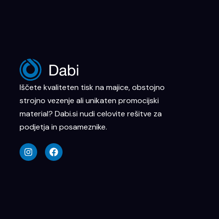
Iščete kvaliteten tisk na majice, obstojno
strojno vezenje ali unikaten promocijski
material? Dabi.si nudi celovite rešitve za
podjetja in posameznike.
I
F
n
a
s
c
t
e
a
b
g
o
r
o
a
k
m