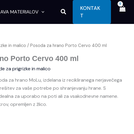
KONTAK
Search
AVA MATERIALOV
T
zke in malico
/ Posoda za hrano Porto Cervo 400 ml
no Porto Cervo 400 ml
e za prigrizke in malico
a za hrano MoLu, izdelana iz recikliranega nerjavečega
 rešitev za vaše potrebe po shranjevanju hrane. S
idealna za uporabo na poti ali za vsakodnevne namene.
ov, opremljen z žlico.