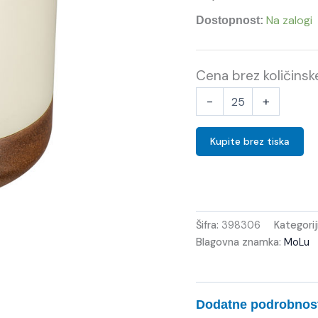
Na zalogi
Dostopnost:
Cena brez količins
-
+
Kupite brez tiska
Šifra:
398306
Kategorij
Blagovna znamka:
MoLu
Dodatne podrobnos