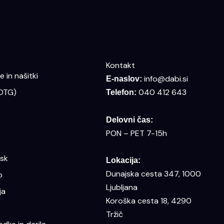
Kontakt
 in našitki
info@dabi.si
E-naslov:
(DTG)
040 412 643
Telefon:
Delovni čas:
PON – PET 7-15h
isk
Lokacija:
Dunajska cesta 347, 1000
o
Ljubljana
ja
Koroška cesta 18, 4290
Tržič