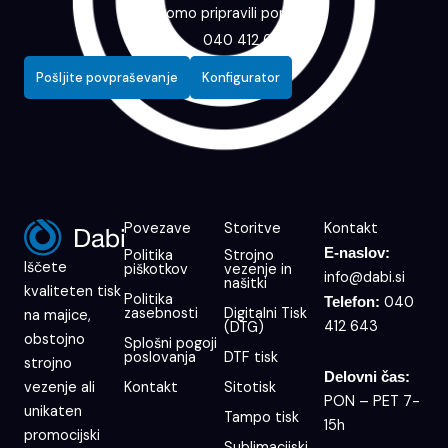
vam bomo pripravili ponudbo.
040 412 643
Pošljite povpraševanje
Konfigurator
Povezave
Storitve
Kontakt
E-naslov:
Politika
Strojno
Iščete
piškotkov
vezenje in
info@dabi.si
našitki
kvaliteten tisk
Politika
040
Telefon:
zasebnosti
Digitalni Tisk
na majice,
412 643
(DTG)
obstojno
Splošni pogoji
poslovanja
DTF tisk
strojno
Delovni čas:
Kontakt
Sitotisk
vezenje ali
PON – PET 7-
unikaten
Tampo tisk
15h
promocijski
Sublimacijski