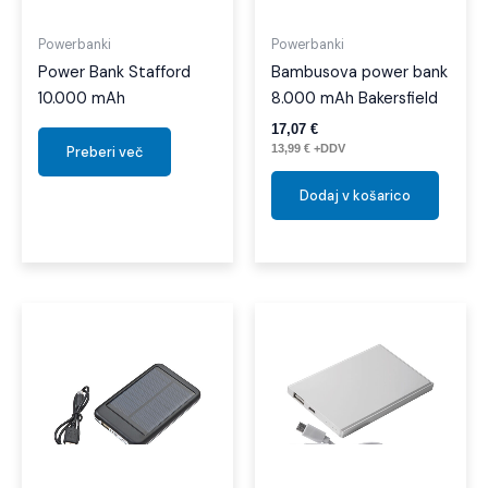
Powerbanki
Powerbanki
Power Bank Stafford
Bambusova power bank
10.000 mAh
8.000 mAh Bakersfield
17,07
€
13,99
€
+DDV
Preberi več
Dodaj v košarico