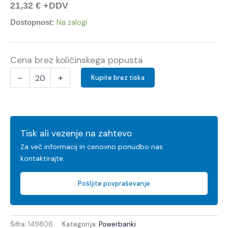
21,32
€
+DDV
Na zalogi
Dostopnost:
Cena brez količinskega popusta
-
+
Kupite brez tiska
Tisk ali vezenje na zahtevo
Za več informacij in cenovno ponudbo nas
kontaktirajte.
Pošljite povpraševanje
Šifra:
149806
Kategorija:
Powerbanki