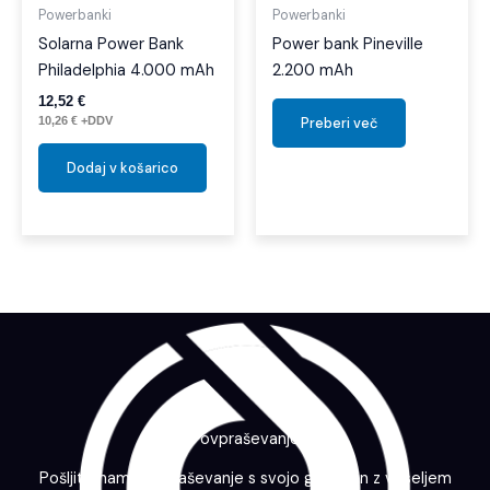
Powerbanki
Powerbanki
Solarna Power Bank
Power bank Pineville
Philadelphia 4.000 mAh
2.200 mAh
12,52
€
10,26
€
+DDV
Preberi več
Dodaj v košarico
Povpraševanje
Pošljite nam povpraševanje s svojo grafiko in z veseljem