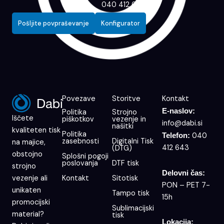
040 412 643
Pošljite povpraševanje
Konfigurator
Povezave
Storitve
Kontakt
E-naslov:
Politika
Strojno
Iščete
piškotkov
vezenje in
info@dabi.si
našitki
kvaliteten tisk
Politika
040
Telefon:
zasebnosti
Digitalni Tisk
na majice,
412 643
(DTG)
obstojno
Splošni pogoji
poslovanja
DTF tisk
strojno
Delovni čas:
Kontakt
Sitotisk
vezenje ali
PON – PET 7-
unikaten
Tampo tisk
15h
promocijski
Sublimacijski
material?
tisk
Lokacija: