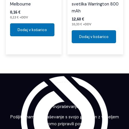
Melbourne
svetilka Warrington 800
mAh
0,16
€
0,13
€
+DDV
12,60
€
10,33
€
+DDV
Dodaj v košarico
Dodaj v košarico
Povpraševanje
Pošljite nam povpraševanje s svojo grafiko in z veseljem
vam bomo pripravili ponudbo.