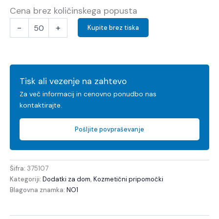
Cena brez količinskega popusta
-
+
Kupite brez tiska
Tisk ali vezenje na zahtevo
Za več informacij in cenovno ponudbo nas
kontaktirajte.
Pošljite povpraševanje
Šifra:
375107
Kategoriji:
Dodatki za dom
,
Kozmetični pripomočki
Blagovna znamka:
NO1