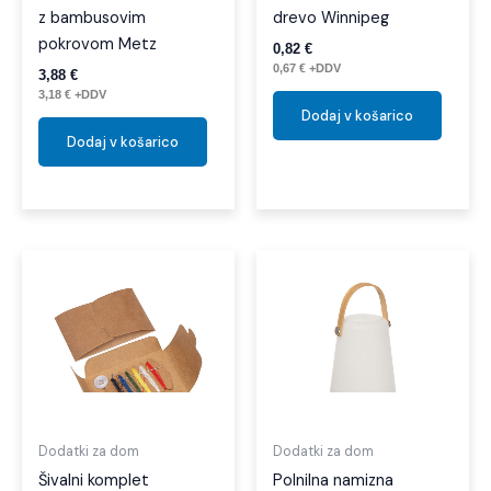
z bambusovim
drevo Winnipeg
pokrovom Metz
0,82
€
0,67
€
+DDV
3,88
€
3,18
€
+DDV
Dodaj v košarico
Dodaj v košarico
Dodatki za dom
Dodatki za dom
Šivalni komplet
Polnilna namizna