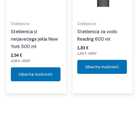
Možnosti
Možno
lahko
lahko
izberete
izber
Steklenice
Steklenice
na
na
Steklenica iz
Steklenica za vodo
strani
strani
nerjavečega jekla New
Reading 600 ml
izdelka
izdelk
York 500 ml
1,83
€
1,50
€
+DDV
2,54
€
2,08
€
+DDV
Izberite možnosti
Izberite možnosti