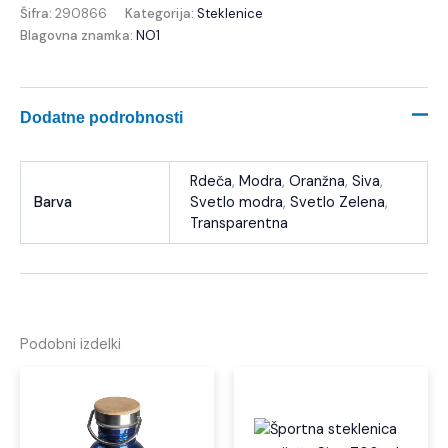
Šifra:
290866
Kategorija:
Steklenice
Blagovna znamka:
NO1
Dodatne podrobnosti
Rdeča
,
Modra
,
Oranžna
,
Siva
,
Barva
Svetlo modra
,
Svetlo Zelena
,
Transparentna
Podobni izdelki
Ta
izdelek
ima