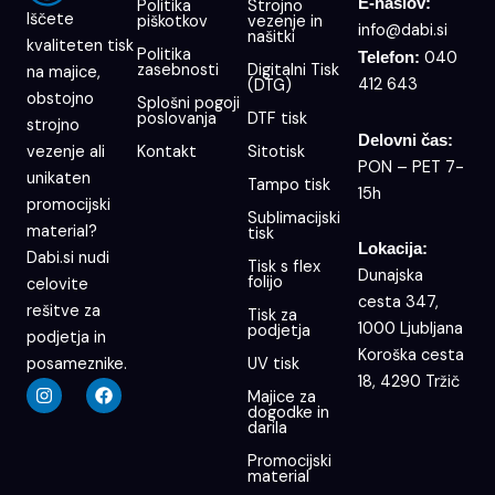
E-naslov:
Politika
Strojno
Iščete
piškotkov
vezenje in
info@dabi.si
našitki
kvaliteten tisk
Politika
040
Telefon:
zasebnosti
Digitalni Tisk
na majice,
412 643
(DTG)
obstojno
Splošni pogoji
poslovanja
DTF tisk
strojno
Delovni čas:
Kontakt
Sitotisk
vezenje ali
PON – PET 7-
unikaten
Tampo tisk
15h
promocijski
Sublimacijski
material?
tisk
Lokacija:
Dabi.si nudi
Tisk s flex
Dunajska
folijo
celovite
cesta 347,
rešitve za
Tisk za
1000 Ljubljana
podjetja
podjetja in
Koroška cesta
UV tisk
posameznike.
18, 4290 Tržič
I
F
Majice za
n
a
dogodke in
s
c
darila
t
e
a
b
Promocijski
g
o
material
r
o