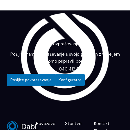
Povpraševanje
Pošljite nam povpraševanje s svojo grafiko in z veseljem
vam bomo pripravili ponudbo.
040 412 643
Pošljite povpraševanje
Konfigurator
Povezave
Storitve
Kontakt