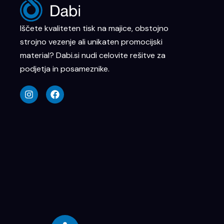
Iščete kvaliteten tisk na majice, obstojno
strojno vezenje ali unikaten promocijski
material? Dabi.si nudi celovite rešitve za
podjetja in posameznike.
I
F
n
a
s
c
t
e
a
b
g
o
r
o
a
k
m