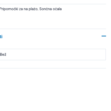
Pripomočki za na plažo
,
Sončna očala
ti
Bež