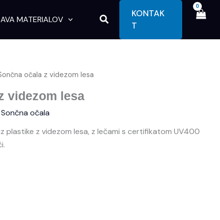
KONTAK
Search
AVA MATERIALOV
T
Sončna očala z videzom lesa
z videzom lesa
,
Sončna očala
iz plastike z videzom lesa, z lečami s certifikatom UV400
i.