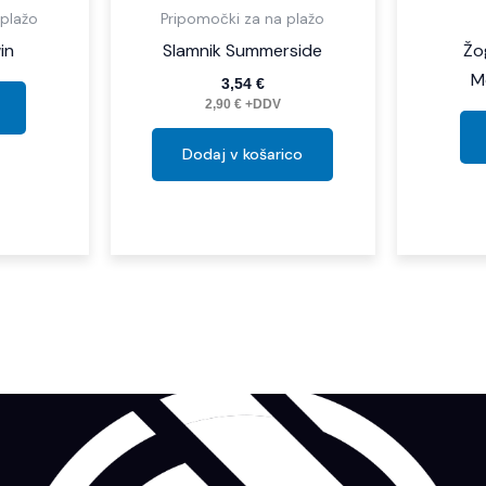
 plažo
Pripomočki za na plažo
in
Slamnik Summerside
Žo
M
3,54
€
2,90
€
+DDV
Dodaj v košarico