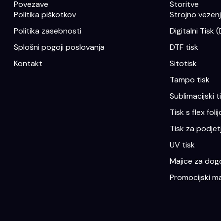
Povezave
Storitve
Politika piškotkov
Strojno vezenje
Politika zasebnosti
Digitalni Tisk 
Splošni pogoji poslovanja
DTF tisk
Kontakt
Sitotisk
Tampo tisk
Sublimacijski t
Tisk s flex folij
Tisk za podjet
UV tisk
Majice za dogo
Promocijski ma