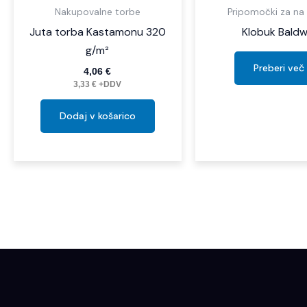
Nakupovalne torbe
Pripomočki za na
Juta torba Kastamonu 320
Klobuk Baldw
g/m²
Preberi več
4,06
€
3,33
€
+DDV
Dodaj v košarico