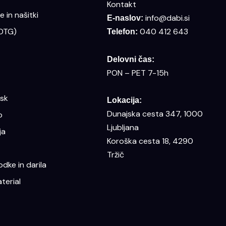
Kontakt
 in našitki
info@dabi.si
E-naslov:
(DTG)
040 412 643
Telefon:
Delovni čas:
PON – PET 7-15h
isk
Lokacija:
Dunajska cesta 347, 1000
o
Ljubljana
ja
Koroška cesta 18, 4290
Tržič
dke in darila
terial