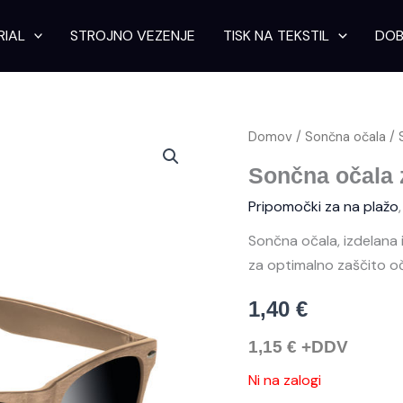
RIAL
STROJNO VEZENJE
TISK NA TEKSTIL
DOB
Domov
/
Sončna očala
/ 
Sončna očala 
Pripomočki za na plažo
Sončna očala, izdelana 
za optimalno zaščito oč
1,40
€
1,15
€
+DDV
Ni na zalogi