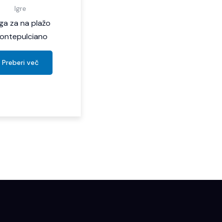
Igre
ga za na plažo
ontepulciano
Preberi več