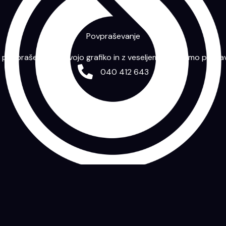
Povpraševanje
m povpraševanje s svojo grafiko in z veseljem vam bomo priprav
040 412 643