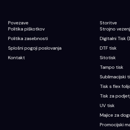
Povezave
Storitve
Politika piškotkov
Strojno vezenje
Politika zasebnosti
Digitalni Tisk 
Splošni pogoji poslovanja
DTF tisk
Kontakt
Sitotisk
Tampo tisk
Sublimacijski t
Tisk s flex folij
Tisk za podjet
UV tisk
Majice za dogo
Promocijski ma