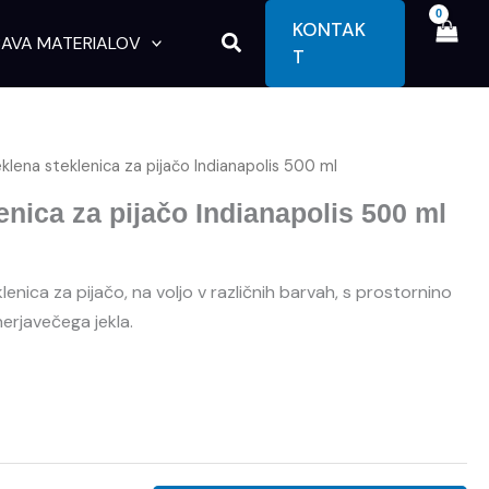
KONTAK
Search
AVA MATERIALOV
T
klena steklenica za pijačo Indianapolis 500 ml
enica za pijačo Indianapolis 500 ml
enica za pijačo, na voljo v različnih barvah, s prostornino
erjavečega jekla.