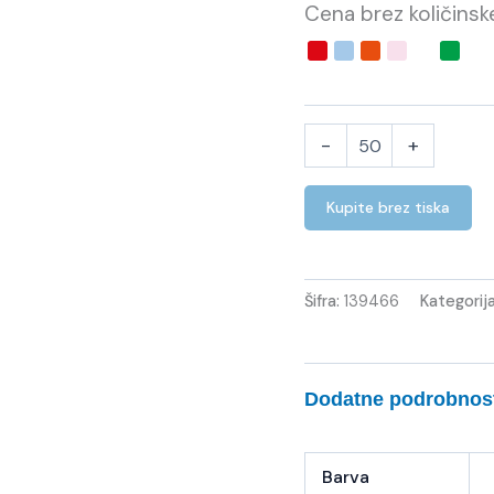
Cena brez količins
-
+
Kupite brez tiska
Šifra:
139466
Kategorij
Dodatne podrobnos
Barva