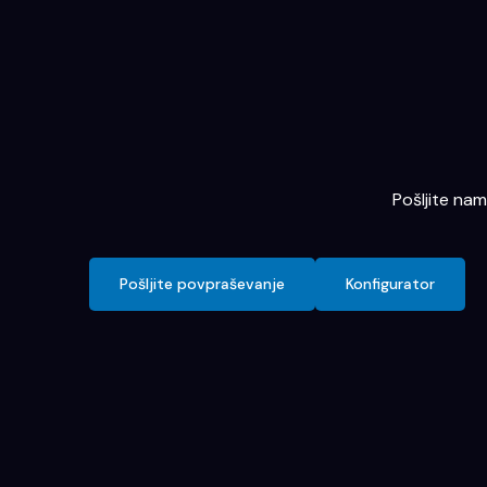
Pošljite na
Pošljite povpraševanje
Konfigurator