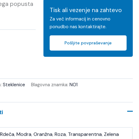
kega popusta
Tisk ali vezenje na zahtevo
Za več informacij in cenovno
ponudbo nas kontaktirajte.
Pošljite povpraševanje
a:
Steklenice
Blagovna znamka:
NO1
ti
Rdeča
,
Modra
,
Oranžna
,
Roza
,
Transparentna
,
Zelena