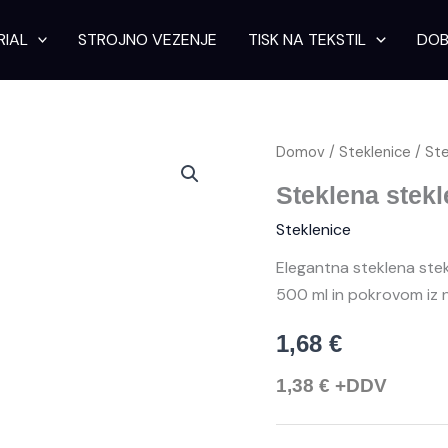
RIAL
STROJNO VEZENJE
TISK NA TEKSTIL
DOB
Steklena
Domov
/
Steklenice
/ Ste
steklenica
za
Steklena stekl
pijačo
Steklenice
Indianapolis
500
Elegantna steklena stekl
ml
količina
500 ml in pokrovom iz n
1,68
€
1,38
€
+DDV