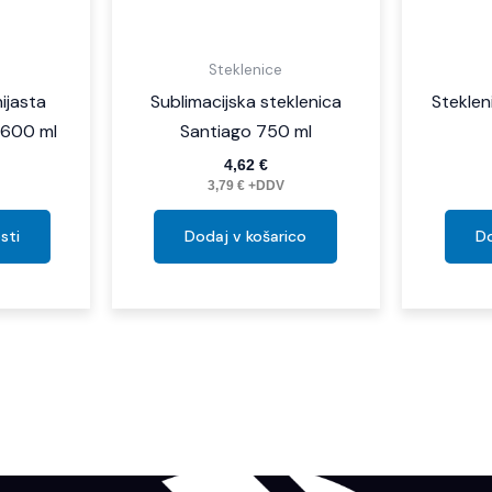
izdelka
Steklenice
nijasta
Sublimacijska steklenica
Steklen
 600 ml
Santiago 750 ml
4,62
€
3,79
€
+DDV
sti
Dodaj v košarico
Do