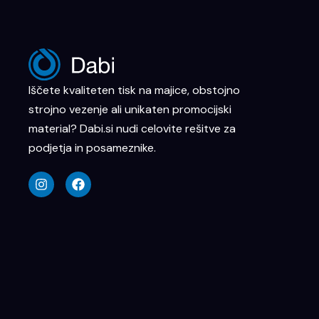
Iščete kvaliteten tisk na majice, obstojno
strojno vezenje ali unikaten promocijski
material? Dabi.si nudi celovite rešitve za
podjetja in posameznike.
I
F
n
a
s
c
t
e
a
b
g
o
r
o
a
k
m