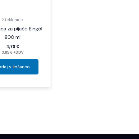
Steklenice
ica za pijačo Bingöl
800 ml
4,70
€
3,85
€
+DDV
daj v košarico