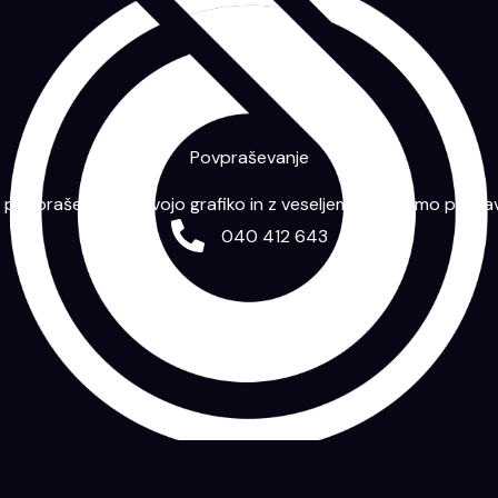
Povpraševanje
m povpraševanje s svojo grafiko in z veseljem vam bomo priprav
040 412 643