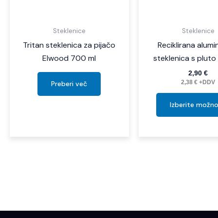
Steklenice
Steklenice
Tritan steklenica za pijačo
Reciklirana alumi
Elwood 700 ml
steklenica s pluto
2,90
€
Preberi več
2,38
€
+DDV
Izberite možno