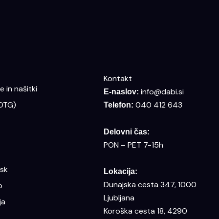
Kontakt
 in našitki
info@dabi.si
E-naslov:
(DTG)
040 412 643
Telefon:
Delovni čas:
PON – PET 7-15h
isk
Lokacija:
Dunajska cesta 347, 1000
o
Ljubljana
ja
Koroška cesta 18, 4290