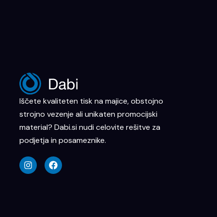
Iščete kvaliteten tisk na majice, obstojno
strojno vezenje ali unikaten promocijski
material? Dabi.si nudi celovite rešitve za
podjetja in posameznike.
I
F
n
a
s
c
t
e
a
b
g
o
r
o
a
k