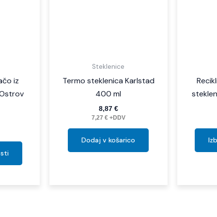
izberete
na
strani
izdelka
Steklenice
ačo iz
Termo steklenica Karlstad
Recikl
 Ostrov
400 ml
stekle
8,87
€
7,27
€
+DDV
Dodaj v košarico
Iz
sti