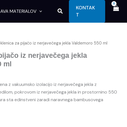
KONTAK
Search
AVA MATERIALOV
T
klenica za pijačo iz nerjavečega jekla Valdemoro 550 ml
pijačo iz nerjavečega jekla
0 ml
na z vakuumsko izolacijo iz nerjavečega jekla z
dilom, pokrovom iz nerjavečega jekla in prostornino 550
vura sta edinstveni zaradi naravnega bambusovega