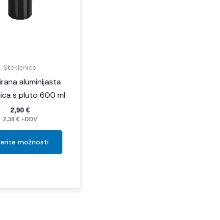
izberete
na
strani
izdelka
Steklenice
irana aluminijasta
nica s pluto 600 ml
2,90
€
2,38
€
+DDV
berite možnosti