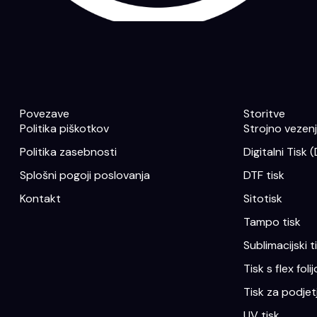
Povezave
Storitve
Politika piškotkov
Strojno vezenje
Politika zasebnosti
Digitalni Tisk 
Splošni pogoji poslovanja
DTF tisk
Kontakt
Sitotisk
Tampo tisk
Sublimacijski t
Tisk s flex folij
Tisk za podjet
UV tisk