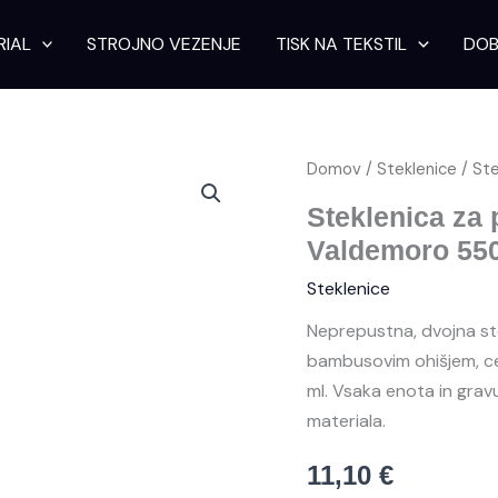
RIAL
STROJNO VEZENJE
TISK NA TEKSTIL
DOB
Steklenica
Domov
/
Steklenice
/ Ste
za
pijačo
Steklenica za 
iz
Valdemoro 55
nerjavečega
jekla
Steklenice
Valdemoro
550
Neprepustna, dvojna ste
ml
bambusovim ohišjem, ce
količina
ml. Vsaka enota in gra
materiala.
11,10
€