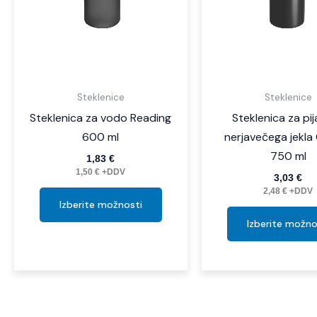
izberete
na
strani
izdelka
Steklenice
Steklenice
Steklenica za vodo Reading
Steklenica za pij
600 ml
nerjavečega jekla
750 ml
1,83
€
1,50
€
+DDV
3,03
€
2,48
€
+DDV
Izberite možnosti
Izberite možno