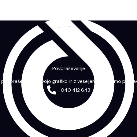
Povpraševanje
m povpraševanje s svojo grafiko in z veseljem vam bomo priprav
040 412 643