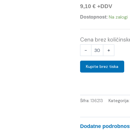
9,10
€
+DDV
Na zalogi
Dostopnost:
Cena brez količins
-
+
Kupite brez tiska
Šifra:
136213
Kategorija
Dodatne podrobnos