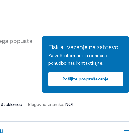
kega popusta
Tisk ali vezenje na zahtevo
Za več informacij in cenovno
ponudbo nas kontaktirajte.
Pošljite povpraševanje
:
Steklenice
Blagovna znamka:
NO1
ti