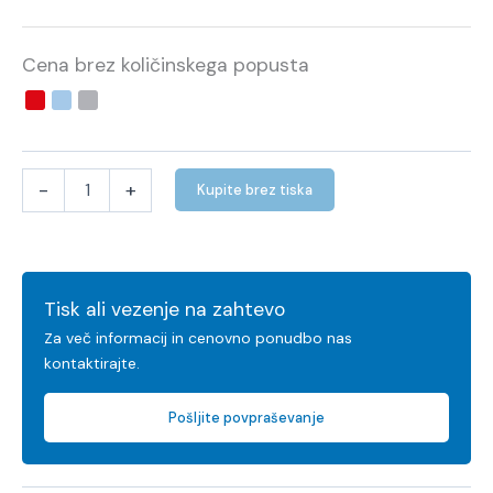
Cena brez količinskega popusta
-
+
Kupite brez tiska
Tisk ali vezenje na zahtevo
Za več informacij in cenovno ponudbo nas
kontaktirajte.
Pošljite povpraševanje