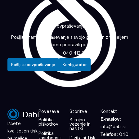
Povpraševanje
Pošljite nam povpraševanje s svojo grafiko in z veseljem
vam bomo pripravili ponudbo.
040 412 643
Pošljite povpraševanje
Konfigurator
Povezave
Storitve
Kontakt
E-naslov:
Politika
Strojno
Iščete
piškotkov
vezenje in
info@dabi.si
našitki
kvaliteten tisk
Politika
040
Telefon:
zasebnosti
Digitalni Tisk
na majice,