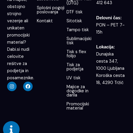
412 643
(DTG)
obstojno
Splošni pogoji
poslovanja
DTF tisk
strojno
Delovni čas:
Kontakt
Sitotisk
vezenje ali
PON – PET 7-
unikaten
Tampo tisk
15h
promocijski
Sublimacijski
material?
tisk
Lokacija:
Dabi.si nudi
Tisk s flex
Dunajska
folijo
celovite
cesta 347,
rešitve za
Tisk za
1000 Ljubljana
podjetja
podjetja in
Koroška cesta
UV tisk
posameznike.
18, 4290 Tržič
I
F
Majice za
n
a
dogodke in
s
c
darila
t
e
a
b
Promocijski
g
o
material
r
o
a
k
m