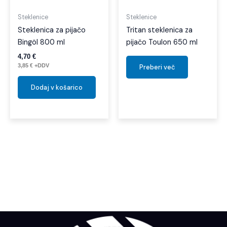
Steklenice
Steklenice
Steklenica za pijačo
Tritan steklenica za
Bingöl 800 ml
pijačo Toulon 650 ml
4,70
€
3,85
€
+DDV
Preberi več
Dodaj v košarico