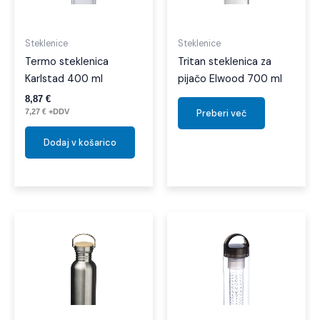
Steklenice
Steklenice
Termo steklenica
Tritan steklenica za
Karlstad 400 ml
pijačo Elwood 700 ml
8,87
€
7,27
€
+DDV
Preberi več
Dodaj v košarico