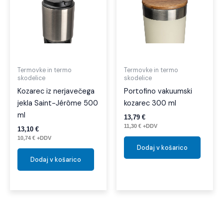
Termovke in termo
Termovke in termo
skodelice
skodelice
Kozarec iz nerjavečega
Portofino vakuumski
jekla Saint-Jérôme 500
kozarec 300 ml
ml
13,79
€
11,30
€
+DDV
13,10
€
10,74
€
+DDV
Dodaj v košarico
Dodaj v košarico