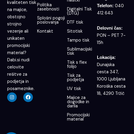
našitki
kvaliteten tisk
Politika
040
Telefon:
zasebnosti
Digitalni Tisk
na majice,
412 643
(DTG)
obstojno
Splošni pogoji
poslovanja
DTF tisk
strojno
Delovni čas:
Kontakt
Sitotisk
vezenje ali
PON – PET 7-
unikaten
Tampo tisk
15h
promocijski
Sublimacijski
material?
tisk
Lokacija:
Dabi.si nudi
Tisk s flex
Dunajska
folijo
celovite
cesta 347,
rešitve za
Tisk za
1000 Ljubljana
podjetja
podjetja in
Koroška cesta
UV tisk
posameznike.
18, 4290 Tržič
I
F
Majice za
n
a
dogodke in
s
c
darila
t
e
a
b
Promocijski
g
o
material
r
o
a
k
m