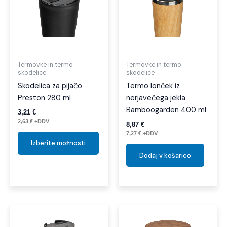
ima
več
različic.
Možnosti
lahko
izberete
Termovke in termo
Termovke in termo
skodelice
skodelice
na
Skodelica za pijačo
Termo lonček iz
strani
Preston 280 ml
nerjavečega jekla
izdelka
Bamboogarden 400 ml
3,21
€
2,63
€
+DDV
8,87
€
7,27
€
+DDV
Izberite možnosti
Dodaj v košarico