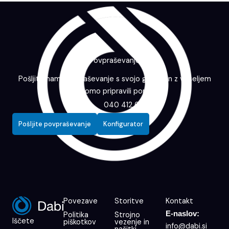
Povpraševanje
Pošljite nam povpraševanje s svojo grafiko in z veseljem
vam bomo pripravili ponudbo.
040 412 643
Pošljite povpraševanje
Konfigurator
Povezave
Storitve
Kontakt
E-naslov:
Politika
Strojno
Iščete
piškotkov
vezenje in
info@dabi.si