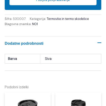
Šifra:
530007
Kategorija:
Termovke in termo skodelice
Blagovna znamka:
NO1
Dodatne podrobnosti
Barva
Siva
Podobni izdelki
Ta
izdelek