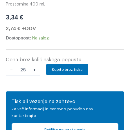
Prostornina 400 ml.
3,34
€
2,74
€
+DDV
Na zalogi
Dostopnost:
Cena brez količinskega popusta
-
+
Kupite brez tiska
Tisk ali vezenje na zahtevo
Za več informacij in cenovno ponudbo nas
kontaktirajte.
Pošljite povpraševanje