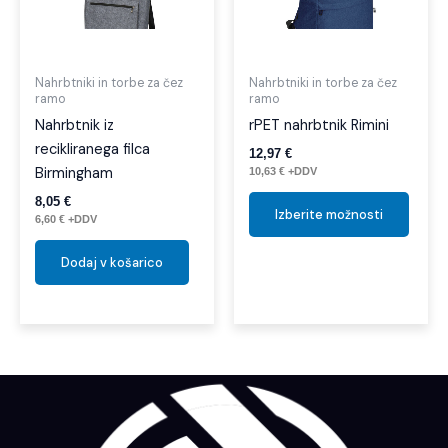
različi
Možno
lahko
izber
Nahrbtniki in torbe za čez
Nahrbtniki in torbe za čez
ramo
ramo
na
Nahrbtnik iz
rPET nahrbtnik Rimini
strani
recikliranega filca
izdelk
12,97
€
Birmingham
10,63
€
+DDV
8,05
€
Izberite možnosti
6,60
€
+DDV
Dodaj v košarico