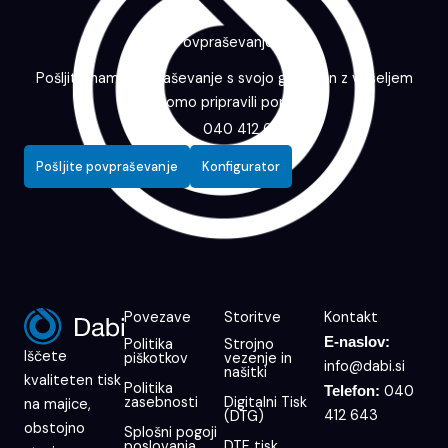
Povpraševanje
Pošljite nam povpraševanje s svojo grafiko in z veseljem
vam bomo pripravili ponudbo.
040 412 643
Pošljite povpraševanje
Konfigurator
Povezave
Storitve
Kontakt
E-naslov:
Politika
Strojno
Iščete
piškotkov
vezenje in
info@dabi.si
našitki
kvaliteten tisk
Politika
040
Telefon:
zasebnosti
Digitalni Tisk
na majice,
412 643
(DTG)
obstojno
Splošni pogoji
poslovanja
DTF tisk