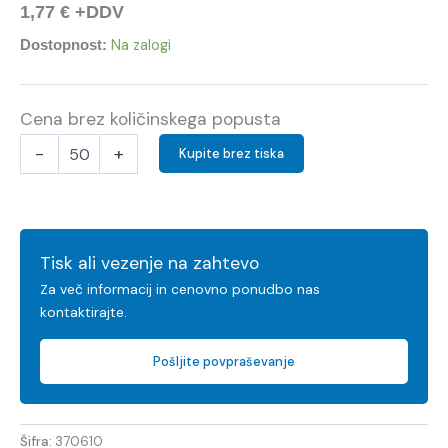
1,77
€
+DDV
Na zalogi
Dostopnost:
Cena brez količinskega popusta
-
+
Kupite brez tiska
Tisk ali vezenje na zahtevo
Za več informacij in cenovno ponudbo nas
kontaktirajte.
Pošljite povpraševanje
Šifra:
370610