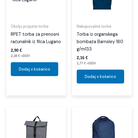
Okolju prijazne torbe
Nakupovalne torbe
RPET torba za prenosni
Torba iz organskega
računalnik iz filca Lugano
bombaža Barnsley 180
g/m133
2,90
€
2,38
€
+DDV
2,16
€
1,77
€
+DDV
Dodaj v košarico
Dodaj v košarico
Ta
izdel
ima
več