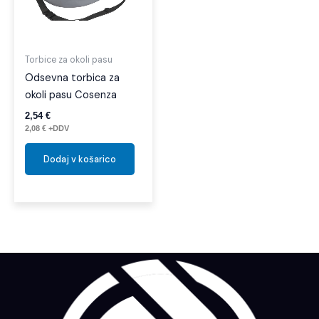
Torbice za okoli pasu
Odsevna torbica za
okoli pasu Cosenza
2,54
€
2,08
€
+DDV
Dodaj v košarico