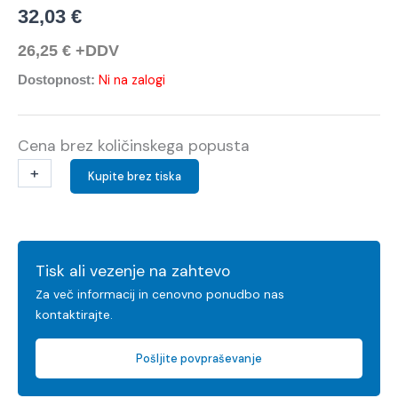
32,03
€
26,25
€
+DDV
Ni na zalogi
Dostopnost:
Cena brez količinskega popusta
+
-
Kupite brez tiska
Tisk ali vezenje na zahtevo
Za več informacij in cenovno ponudbo nas
kontaktirajte.
Pošljite povpraševanje