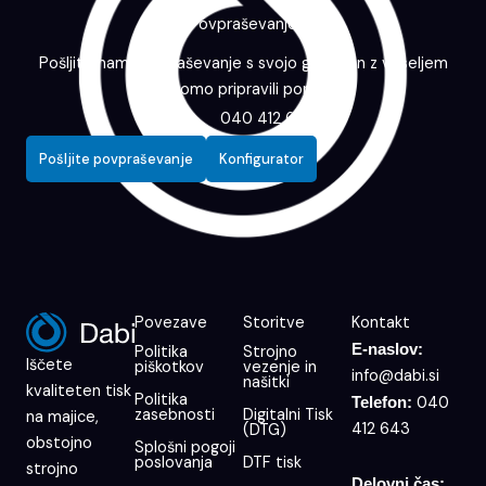
Povpraševanje
Pošljite nam povpraševanje s svojo grafiko in z veseljem
vam bomo pripravili ponudbo.
040 412 643
Pošljite povpraševanje
Konfigurator
Povezave
Storitve
Kontakt
E-naslov:
Politika
Strojno
Iščete
piškotkov
vezenje in
info@dabi.si
našitki
kvaliteten tisk
Politika
040
Telefon:
zasebnosti
Digitalni Tisk
na majice,
412 643
(DTG)
obstojno
Splošni pogoji
poslovanja
DTF tisk
strojno
Delovni čas: