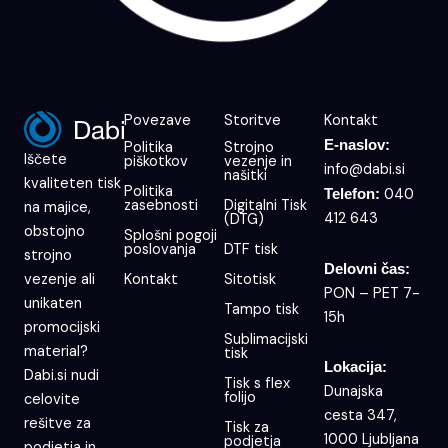
Povezave
Storitve
Kontakt
E-naslov:
Politika
Strojno
Iščete
piškotkov
vezenje in
info@dabi.si
našitki
kvaliteten tisk
Politika
040
Telefon:
zasebnosti
Digitalni Tisk
na majice,
412 643
(DTG)
obstojno
Splošni pogoji
poslovanja
DTF tisk
strojno
Delovni čas:
Kontakt
Sitotisk
vezenje ali
PON – PET 7-
unikaten
Tampo tisk
15h
promocijski
Sublimacijski
material?
tisk
Lokacija:
Dabi.si nudi
Tisk s flex
Dunajska
folijo
celovite
cesta 347,
rešitve za
Tisk za
1000 Ljubljana
podjetja
podjetja in