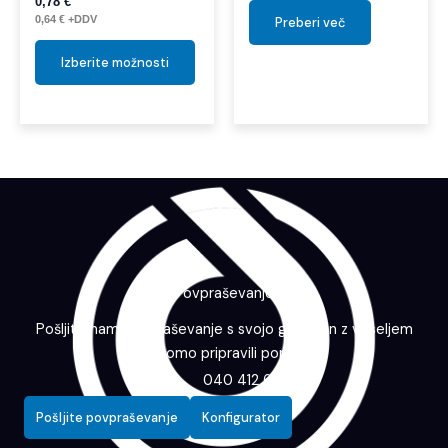
0,78
€
0,64
€
+DDV
Preberi več
Izberite možnosti
Povpraševanje
Pošljite nam povpraševanje s svojo grafiko in z veseljem
vam bomo pripravili ponudbo.
040 412 643
Pošljite povpraševanje
Konfigurator