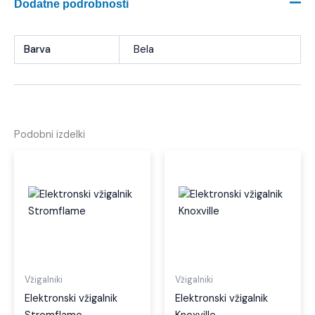
Dodatne podrobnosti
Barva
Bela
Podobni izdelki
Ta
Ta
izdelek
izdel
ima
ima
več
več
različic.
različi
Možnosti
Možno
lahko
lahko
izberete
izber
Vžigalniki
Vžigalniki
na
na
Elektronski vžigalnik
Elektronski vžigalnik
strani
strani