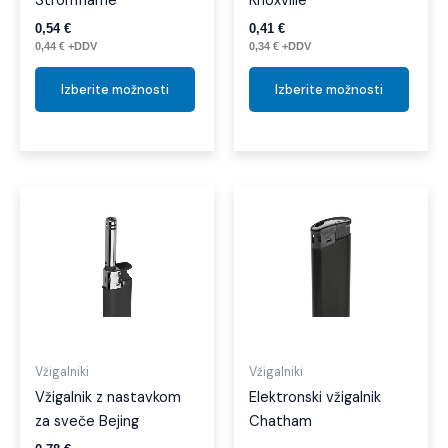
Stromflame
Knoxville
izdelka
izdelk
0,54
€
0,41
€
0,44
€
+DDV
0,34
€
+DDV
Izberite možnosti
Izberite možnosti
Ta
izdelek
ima
več
različic.
Možnosti
lahko
izberete
Vžigalniki
Vžigalniki
na
Vžigalnik z nastavkom
Elektronski vžigalnik
strani
za sveče Bejing
Chatham
izdelka