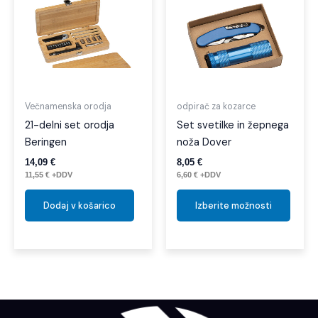
izdel
ima
več
različi
Možno
lahko
izber
Večnamenska orodja
odpirač za kozarce
na
21-delni set orodja
Set svetilke in žepnega
strani
Beringen
noža Dover
izdelk
14,09
€
8,05
€
11,55
€
+DDV
6,60
€
+DDV
Dodaj v košarico
Izberite možnosti