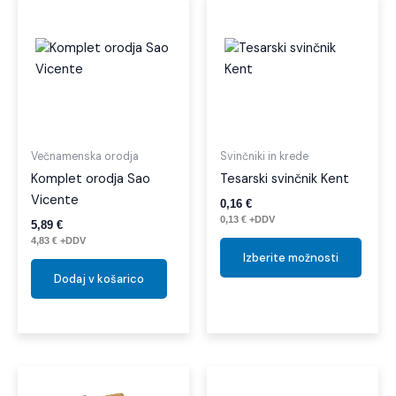
Ta
izdel
ima
več
različi
Možno
lahko
izber
Večnamenska orodja
Svinčniki in krede
na
Komplet orodja Sao
Tesarski svinčnik Kent
strani
Vicente
0,16
€
izdelk
0,13
€
+DDV
5,89
€
4,83
€
+DDV
Izberite možnosti
Dodaj v košarico
Ta