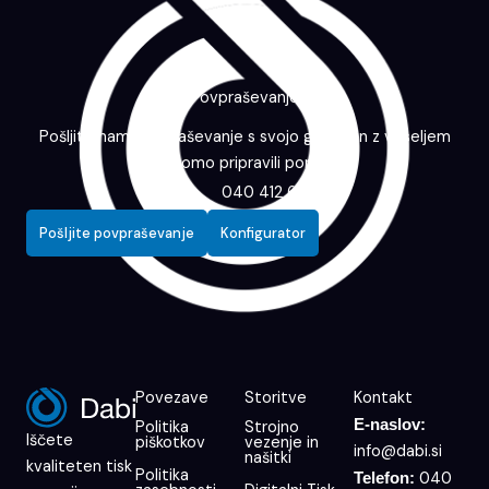
Povpraševanje
Pošljite nam povpraševanje s svojo grafiko in z veseljem
vam bomo pripravili ponudbo.
040 412 643
Pošljite povpraševanje
Konfigurator
Povezave
Storitve
Kontakt
E-naslov:
Politika
Strojno
Iščete
piškotkov
vezenje in
info@dabi.si
našitki
kvaliteten tisk
Politika
040
Telefon: