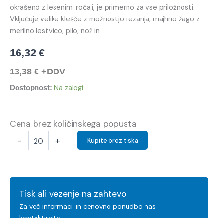
okrašeno z lesenimi ročaji, je primerno za vse priložnosti.
Vključuje velike klešče z možnostjo rezanja, majhno žago z
merilno lestvico, pilo, nož in
16,32
€
13,38
€
+DDV
Na zalogi
Dostopnost:
Cena brez količinskega popusta
-
+
Kupite brez tiska
Tisk ali vezenje na zahtevo
Za več informacij in cenovno ponudbo nas
kontaktirajte.