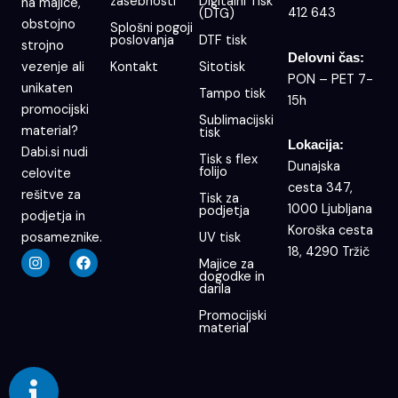
zasebnosti
Digitalni Tisk
na majice,
412 643
(DTG)
obstojno
Splošni pogoji
poslovanja
DTF tisk
strojno
Delovni čas:
Kontakt
Sitotisk
vezenje ali
PON – PET 7-
unikaten
Tampo tisk
15h
promocijski
Sublimacijski
material?
tisk
Lokacija:
Dabi.si nudi
Tisk s flex
Dunajska
folijo
celovite
cesta 347,
rešitve za
Tisk za
1000 Ljubljana
podjetja
podjetja in
Koroška cesta
UV tisk
posameznike.
18, 4290 Tržič
I
F
Majice za
n
a
dogodke in
s
c
darila
t
e
a
b
Promocijski
g
o
material
r
o
a
k
m