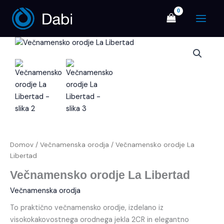
Skip
Main
to
Menu
content
Večnamensko
orodje
La
Libertad
količina
Domov
/
Večnamenska orodja
/ Večnamensko orodje La
Libertad
Večnamensko orodje La Libertad
Večnamenska orodja
To praktično večnamensko orodje, izdelano iz
visokokakovostnega orodnega jekla 2CR in elegantno