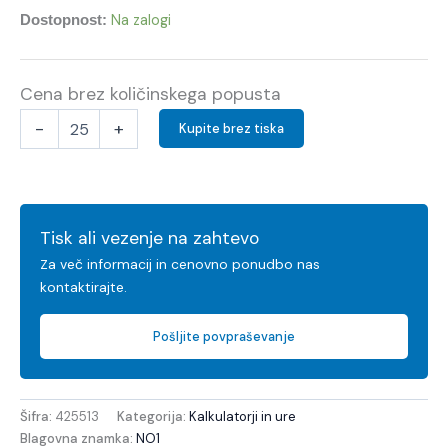
Na zalogi
Dostopnost:
Cena brez količinskega popusta
-
+
Kupite brez tiska
Tisk ali vezenje na zahtevo
Za več informacij in cenovno ponudbo nas
kontaktirajte.
Pošljite povpraševanje
Šifra:
425513
Kategorija:
Kalkulatorji in ure
Blagovna znamka:
NO1