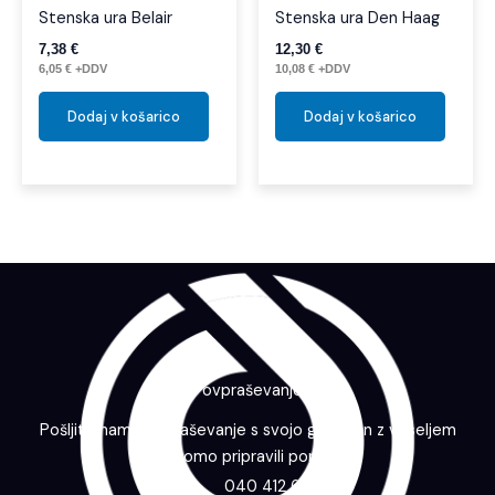
Stenska ura Belair
Stenska ura Den Haag
7,38
€
12,30
€
6,05
€
+DDV
10,08
€
+DDV
Dodaj v košarico
Dodaj v košarico
Povpraševanje
Pošljite nam povpraševanje s svojo grafiko in z veseljem
vam bomo pripravili ponudbo.
040 412 643