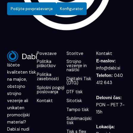
Pošljite povpraševanje
Konfigurator
Povezave
Storitve
Kontakt
E-naslov:
Politika
Strojno
Iščete
piškotkov
vezenje in
info@dabi.si
našitki
kvaliteten tisk
Politika
040
Telefon:
zasebnosti
Digitalni Tisk
na majice,
412 643
(DTG)
obstojno
Splošni pogoji
poslovanja
DTF tisk
strojno
Delovni čas:
Kontakt
Sitotisk
vezenje ali
PON – PET 7-
unikaten
Tampo tisk
15h
promocijski
Sublimacijski
material?
tisk
Lokacija:
Dabi.si nudi
Tisk s flex