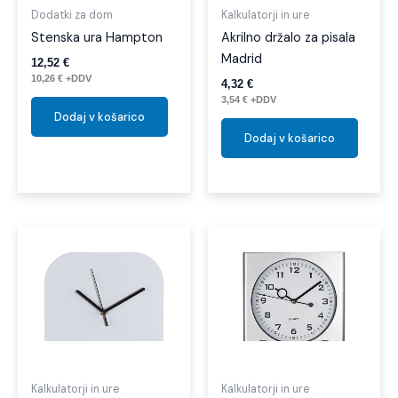
Dodatki za dom
Kalkulatorji in ure
Stenska ura Hampton
Akrilno držalo za pisala
Madrid
12,52
€
10,26
€
+DDV
4,32
€
3,54
€
+DDV
Dodaj v košarico
Dodaj v košarico
Kalkulatorji in ure
Kalkulatorji in ure