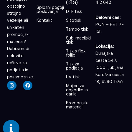
412 643
(DTG)
obstojno
Splošni pogoji
poslovanja
DTF tisk
strojno
Delovni čas:
Kontakt
Sitotisk
vezenje ali
PON – PET 7-
unikaten
Tampo tisk
15h
promocijski
Sublimacijski
material?
tisk
Lokacija:
Dabi.si nudi
Tisk s flex
Dunajska
folijo
celovite
cesta 347,
rešitve za
Tisk za
1000 Ljubljana
podjetja
podjetja in
Koroška cesta
UV tisk
posameznike.
18, 4290 Tržič
I
F
Majice za
n
a
dogodke in
s
c
darila
t
e
a
b
Promocijski
g
o
material
r
o
a
k
m