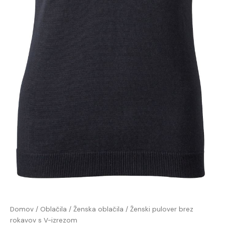
Domov
/
Oblačila
/
Ženska oblačila
/ Ženski pulover brez
rokavov s V-izrezom