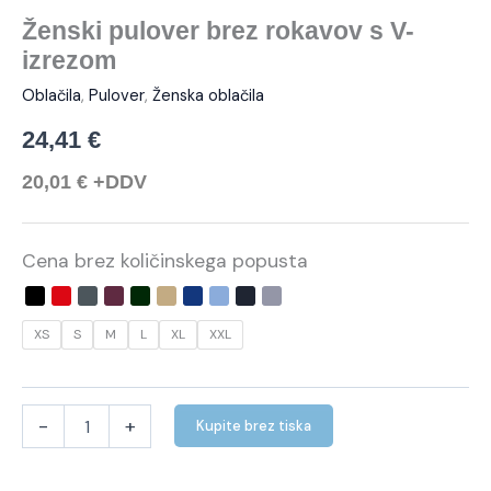
Ženski pulover brez rokavov s V-
izrezom
Oblačila
,
Pulover
,
Ženska oblačila
24,41
€
20,01
€
+DDV
Cena brez količinskega popusta
XS
S
M
L
XL
XXL
-
+
Kupite brez tiska