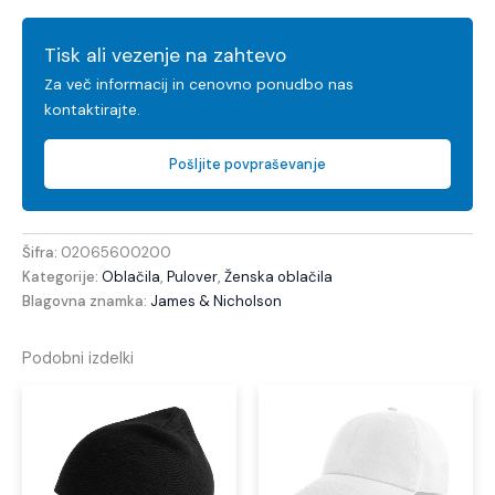
Tisk ali vezenje na zahtevo
Za več informacij in cenovno ponudbo nas
kontaktirajte.
Pošljite povpraševanje
Šifra:
02065600200
Kategorije:
Oblačila
,
Pulover
,
Ženska oblačila
Blagovna znamka:
James & Nicholson
Podobni izdelki
Ta
Ta
izdelek
izdel
ima
ima
več
več