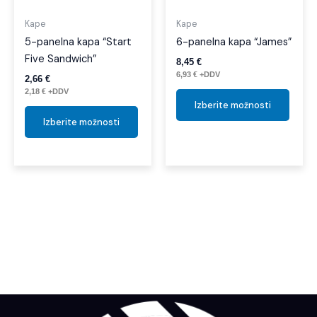
lahko
lahko
izberete
izber
Kape
Kape
na
na
5-panelna kapa “Start
6-panelna kapa “James”
strani
strani
Five Sandwich”
8,45
€
izdelka
izdelk
6,93
€
+DDV
2,66
€
2,18
€
+DDV
Izberite možnosti
Izberite možnosti