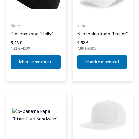
različic.
različi
Možnosti
Možno
lahko
lahko
izberete
izber
Kape
Kape
na
na
Pletena kapa “Holly”
6-panelna kapa “Fraser”
strani
strani
5,23
€
9,52
€
izdelka
izdelk
4,29
€
+DDV
7,80
€
+DDV
Izberite možnosti
Izberite možnosti
Ta
Ta
izdelek
izdel
ima
ima
več
več
različic.
različi
Možnosti
Možno