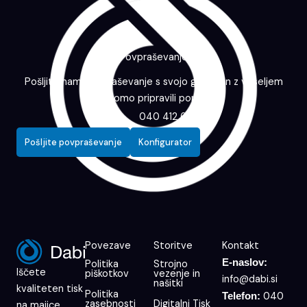
Povpraševanje
Pošljite nam povpraševanje s svojo grafiko in z veseljem
vam bomo pripravili ponudbo.
040 412 643
Pošljite povpraševanje
Konfigurator
Povezave
Storitve
Kontakt
E-naslov:
Politika
Strojno
Iščete
piškotkov
vezenje in
info@dabi.si
našitki
kvaliteten tisk
Politika
040
Telefon:
zasebnosti
Digitalni Tisk
na majice,