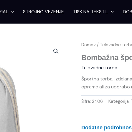
RIAL
STROJNO VEZENJE
TISK NA TEKSTIL
DOB
Domov
/
Telovadne torb
Bombažna špo
Telovadne torbe
Športna torba, izdelan
opreme ali za uporabo
Šifra:
2406
Kategorija:
Dodatne podrobnos