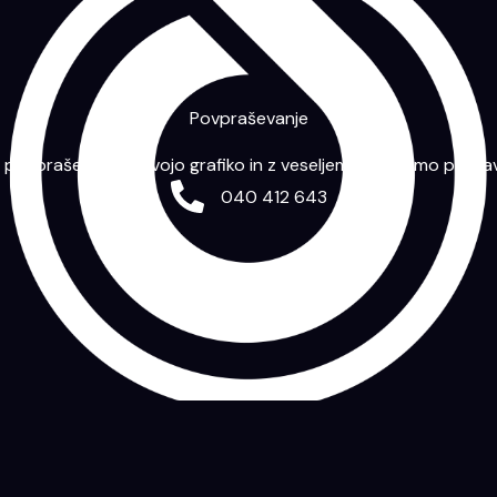
Povpraševanje
m povpraševanje s svojo grafiko in z veseljem vam bomo priprav
040 412 643