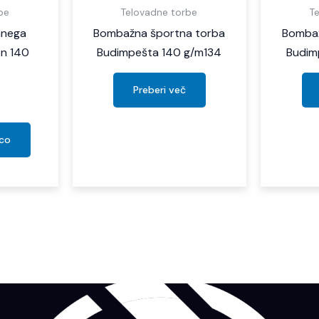
be
Telovadne torbe
T
ranega
Bombažna športna torba
Bombaž
n 140
Budimpešta 140 g/m134
Budim
Preberi več
ico