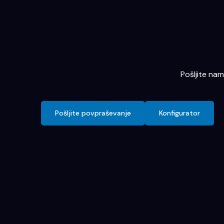
Pošljite na
Pošljite povpraševanje
Konfigurator