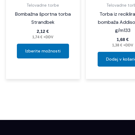
Telovadne torbe
Telovadne tor
Bombažna športna torba
Torba iz recikli
Strandbek
bombaža Addiso
g/m133
2,12
€
1,74
€
+DDV
1,68
€
1,38
€
+DDV
Izberite možnosti
Dodaj v košar