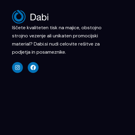
Iščete kvaliteten tisk na majice, obstojno
strojno vezenje ali unikaten promocijski
material? Dabi.si nudi celovite rešitve za
podjetja in posameznike.
I
F
n
a
s
c
t
e
a
b
g
o
r
o
a
k
m