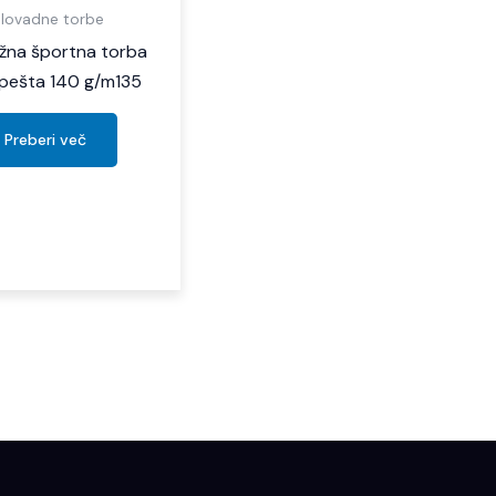
elovadne torbe
na športna torba
pešta 140 g/m135
Preberi več