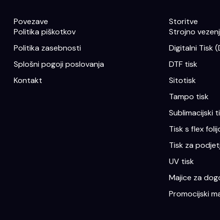
Povezave
Storitve
Politika piškotkov
Strojno vezenje
Politika zasebnosti
Digitalni Tisk 
Splošni pogoji poslovanja
DTF tisk
Kontakt
Sitotisk
Tampo tisk
Sublimacijski t
Tisk s flex folij
Tisk za podjet
UV tisk
Majice za dogo
Promocijski ma