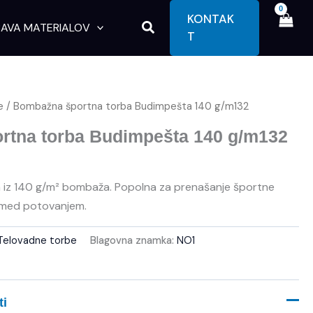
KONTAK
Search
AVA MATERIALOV
T
e
/ Bombažna športna torba Budimpešta 140 g/m132
rtna torba Budimpešta 140 g/m132
a iz 140 g/m² bombaža. Popolna za prenašanje športne
 med potovanjem.
Telovadne torbe
Blagovna znamka:
NO1
ti