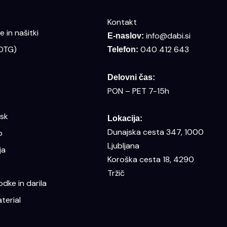
Kontakt
 in našitki
info@dabi.si
E-naslov:
(DTG)
040 412 643
Telefon:
Delovni čas:
PON – PET 7-15h
isk
Lokacija:
Dunajska cesta 347, 1000
o
Ljubljana
ja
Koroška cesta 18, 4290
Tržič
dke in darila
terial