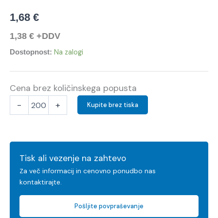
1,68
€
1,38
€
+DDV
Na zalogi
Dostopnost:
Cena brez količinskega popusta
-
+
Kupite brez tiska
Tisk ali vezenje na zahtevo
Za več informacij in cenovno ponudbo nas
kontaktirajte.
Pošljite povpraševanje