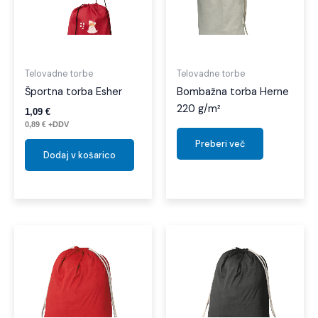
Telovadne torbe
Telovadne torbe
Športna torba Esher
Bombažna torba Herne
220 g/m²
1,09
€
0,89
€
+DDV
Preberi več
Dodaj v košarico
Ta
izdel
ima
več
različi
Možno