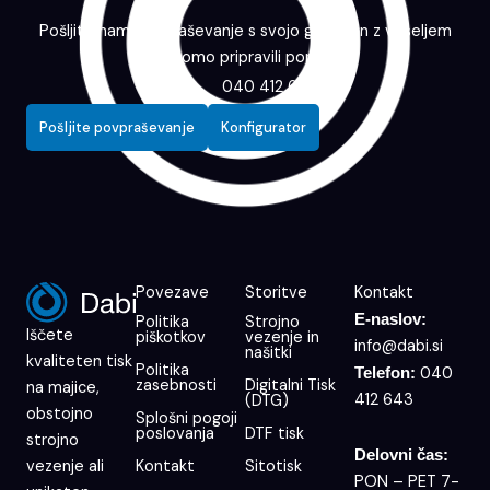
Pošljite nam povpraševanje s svojo grafiko in z veseljem
vam bomo pripravili ponudbo.
040 412 643
Pošljite povpraševanje
Konfigurator
Povezave
Storitve
Kontakt
E-naslov:
Politika
Strojno
Iščete
piškotkov
vezenje in
info@dabi.si
našitki
kvaliteten tisk
Politika
040
Telefon:
zasebnosti
Digitalni Tisk
na majice,
412 643
(DTG)
obstojno
Splošni pogoji
poslovanja
DTF tisk
strojno
Delovni čas:
Kontakt
Sitotisk
vezenje ali
PON – PET 7-