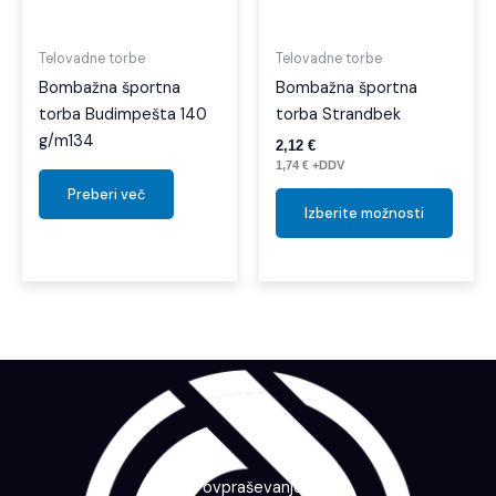
lahko
izber
Telovadne torbe
Telovadne torbe
na
Bombažna športna
Bombažna športna
strani
torba Budimpešta 140
torba Strandbek
izdelk
g/m134
2,12
€
1,74
€
+DDV
Preberi več
Izberite možnosti
Povpraševanje